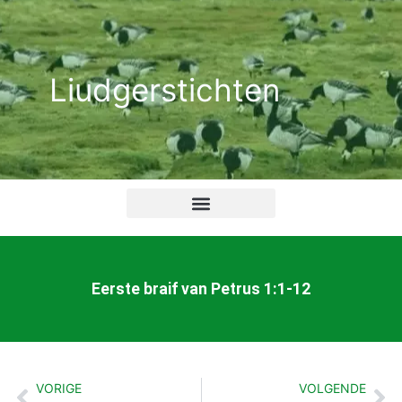
Ga
naar
de
Liudgerstichten
inhoud
Eerste braif van Petrus 1:1-12
VORIGE
VOLGENDE
Vorige
Vo