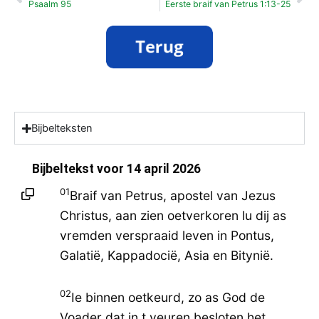
Psaalm 95
Eerste braif van Petrus 1:13-25
Bijbelteksten
Bijbeltekst voor
14 april 2026
01
Braif van Petrus, apostel van Jezus
Christus, aan zien oetverkoren lu dij as
vremden verspraaid leven in Pontus,
Galatië, Kappadocië, Asia en Bitynië.
02
Ie binnen oetkeurd, zo as God de
Voader dat in t veuren besloten het.