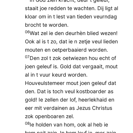
staait joe redden te wachten. Dij ligt al
kloar om in t lest van tieden veurndag
brocht te worden.
06
Wat zel ie den deurhèn blied wezen!
Ook al is t zo, dat ie n zetje veul lieden
mouten en oetperbaaierd worden.
07
Den zol t zok oetwiezen hou echt of
joen geleuf is. Gold dat vergaait, mout
al in t vuur keurd worden.
Houveulstemeer mout joen geleuf dat
den. Dat is toch veul kostboarder as
gold! Ie zellen der lof, heerlekhaid en
eer mit verdainen as Jezus Christus
zok openboaren zel.
08
Ie holden van hom, ook al heb ie
hom nait zain. In hom leuf ie, mor zain