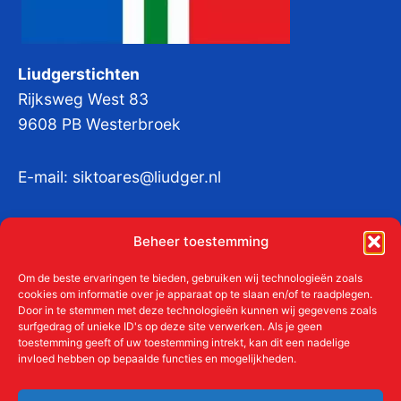
Liudgerstichten
Rijksweg West 83
9608 PB Westerbroek
E-mail:
siktoares@liudger.nl
IBAN NL 48 INGB 0003 184345 tnv
Beheer toestemming
Liudgerstichten
KvKnr:
41011712
Om de beste ervaringen te bieden, gebruiken wij technologieën zoals
cookies om informatie over je apparaat op te slaan en/of te raadplegen.
Door in te stemmen met deze technologieën kunnen wij gegevens zoals
surfgedrag of unieke ID's op deze site verwerken. Als je geen
toestemming geeft of uw toestemming intrekt, kan dit een nadelige
Meer over de Liudgerstichten
invloed hebben op bepaalde functies en mogelijkheden.
Geschiedenis
Aanmelden als donateur