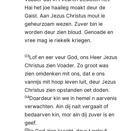
Hai het joe haaileg moakt deur de
Gaist. Aan Jezus Christus mout ie
geheurzoam wezen. Zuver bin ie
worden deur zien bloud. Genoade en
vree mag ie riekelk kriegen.
03
Lof en eer veur God, ons Heer Jezus
Christus zien Voader. Zo groot was
zien omdenken mit ons, dat e ons
vannijs mit hoop leven luit, deur Jezus
Christus zien opstanden oet doden.
04
Doardeur kin we in hemel n aarvenis
verwachten. Ain dij nait vergaait of
bedaarven kin, mor ain dij zuver is en
geef.
05
In God zien kracht, deur t geleuf,