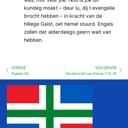
kundeg moakt – deur lu, dij t evengelie
brocht hebben – in kracht van de
hillege Gaist, oet hemel stuurd. Engels
zollen der alderdeegs geern wait van
hebben.
VORIGE
VOLGENDE
Vorige
Vo
Psaalm 95
Eerste braif van Petrus 1:13-25