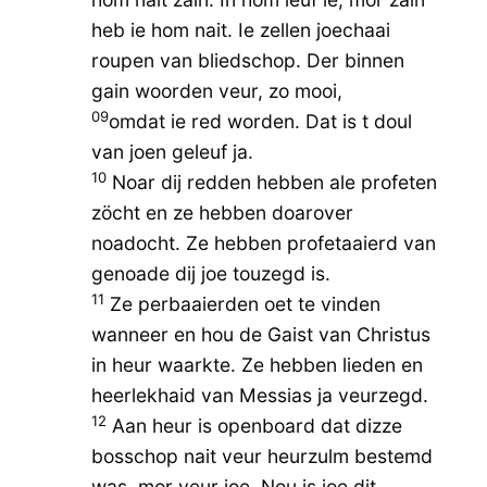
heb ie hom nait. Ie zellen joechaai
roupen van bliedschop. Der binnen
gain woorden veur, zo mooi,
09
omdat ie red worden. Dat is t doul
van joen geleuf ja.
10
Noar dij redden hebben ale profeten
zöcht en ze hebben doarover
noadocht. Ze hebben profetaaierd van
genoade dij joe touzegd is.
11
Ze perbaaierden oet te vinden
wanneer en hou de Gaist van Christus
in heur waarkte. Ze hebben lieden en
heerlekhaid van Messias ja veurzegd.
12
Aan heur is openboard dat dizze
bosschop nait veur heurzulm bestemd
was, mor veur joe. Nou is joe dit