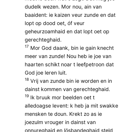
dudelk wezen. Mor nou, ain van
baaident: ie kaizen veur zunde en dat
lopt op dood oet, óf veur
geheurzoamhaid en dat lopt oet op
gerechteghaid.
17
Mor God daank, bin ie gain knecht
meer van zunde! Nou heb ie joe van
haarten schikt noar t leefpetroon dat
God joe leren luit.
18
Vrij van zunde bin ie worden en in
dainst kommen van gerechteghaid.
19
Ik bruuk mor beelden oet t
alledoagse levent: k heb ja mit swakke
mensken te doun. Krekt zo as ie
joezulm vrouger in dainst van
onnureghaid en lösbandeghaid steld