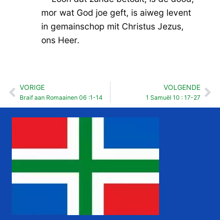
mor wat God joe geft, is aiweg levent
in gemainschop mit Christus Jezus,
ons Heer.
VORIGE
VOLGENDE
Vorige
Vo
Braif aan Romaainen 06 :1-14
1 Samuël 10 : 17-27