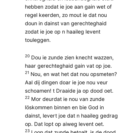
hebben zodat ie joe aan gain wet of
regel keerden, zo mout ie dat nou
doun in dainst van gerechteghaid
zodat ie joe op n haaileg levent
touleggen.
20
Dou ie zunde zien knecht wazzen,
haar gerechteghaid gain vat op joe.
21
Nou, en wat het dat nou opsmeten?
Aal dij dingen doar ie joe nou veur
schoamen! t Draaide ja op dood oet.
22
Mor deurdat ie nou van zunde
löskommen binnen en bie God in
dainst, levert joe dat n haaileg gedrag
op. Dat lopt op aiweg levent oet.
23
Loon dat zunde betoalt, is de dood,