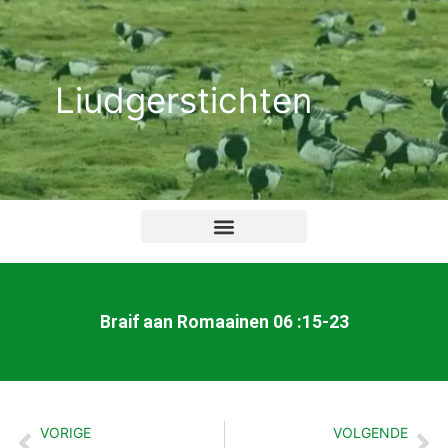
Ga
naar
de
Liudgerstichten
inhoud
Braif aan Romaainen 06 :15-23
VORIGE
VOLGENDE
Vorige
Vo