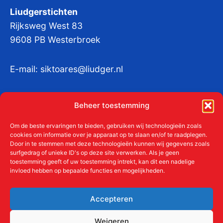
Liudgerstichten
Rijksweg West 83
9608 PB Westerbroek
E-mail:
siktoares@liudger.nl
IBAN NL 48 INGB 0003 184345 tnv
Beheer toestemming
Liudgerstichten
KvKnr:
41011712
Om de beste ervaringen te bieden, gebruiken wij technologieën zoals
cookies om informatie over je apparaat op te slaan en/of te raadplegen.
Door in te stemmen met deze technologieën kunnen wij gegevens zoals
surfgedrag of unieke ID's op deze site verwerken. Als je geen
toestemming geeft of uw toestemming intrekt, kan dit een nadelige
Meer over de Liudgerstichten
invloed hebben op bepaalde functies en mogelijkheden.
Geschiedenis
Aanmelden als donateur
Accepteren
ANBI
Beleidsplan
Weigeren