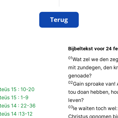
Bijbeltekst voor
24 fe
01
Wat zel we den ze
mit zundegen, den k
genoade?
02
Gain sproake van! 
eüs 15 : 10-20
tou doan hebben, hou
eüs 15 : 1-9
leven?
teüs 14 : 22-36
03
Ie waiten toch wel:
eüs 14 :13-12
Christus opnomen bin