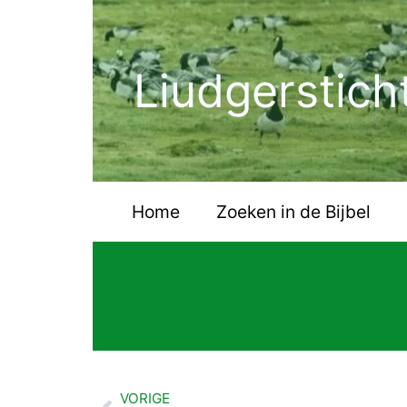
Ga
naar
de
Liudgerstich
inhoud
Home
Zoeken in de Bijbel
VORIGE