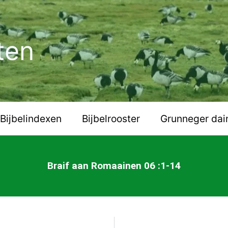
ten
Bijbelindexen
Bijbelrooster
Grunneger dai
Braif aan Romaainen 06 :1-14