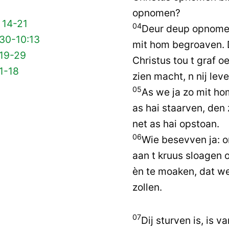
opnomen?
 14-21
04
Deur deup opnomen
 30-10:13
mit hom begroaven. 
 19-29
Christus tou t graf o
1-18
zien macht, n nij leve
05
As we ja zo mit ho
as hai staarven, den
net as hai opstoan.
06
Wie besevven ja: o
aan t kruus sloagen
èn te moaken, dat we
zollen.
07
Dij sturven is, is 