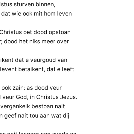
istus sturven binnen,
 dat wie ook mit hom leven
 Christus oet dood opstoan
er; dood het niks meer over
ikent dat e veurgoud van
event betaikent, dat e leeft
 ook zain: as dood veur
 veur God, in Christus Jezus.
 vergankelk bestoan nait
 geef nait tou aan wat dij
s nait laanger aan zunde as