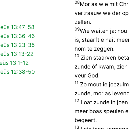
08
Mor as wie mit Chr
vertraauw we der op
zellen.
teüs 13:47-58
09
Wie waiten ja: nou
teüs 13:36-46
is, staarft e nait me
teüs 13:23-35
hom te zeggen.
teüs 13:13-22
10
Zien staarven beta
eüs 13:1-12
zunde òf kwam; zien l
teüs 12:38-50
veur God.
11
Zo mout ie joezulm
zunde, mor as levend
12
Loat zunde in joen
meer boas speulen en
begeert.
13
Lain joen vermogen