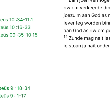
riw om verkeerde din
joezulm aan God as 
eüs 10 :34-11:1
leventeg worden bin
eüs 10 :16-33
aan God as riw om go
eüs 09 :35-10:15
14
Zunde mag nait laa
ie stoan ja nait ond
eüs 9 : 18-34
eüs 9 : 1-17