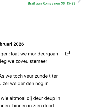
Volgende
Braif aan Romaainen 06 :15-23
bruari 2026
ggen: loat we mor deurgoan
rieg we zoveulstemeer
As we toch veur zunde t ter
 zel we der den nog in
 wie altmoal dij deur deup in
nen, binnen in zien dood