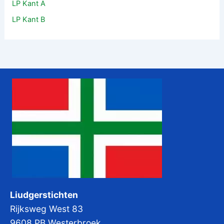
LP Kant A
LP Kant B
Liudgerstichten
Rijksweg West 83
9608 PB Westerbroek