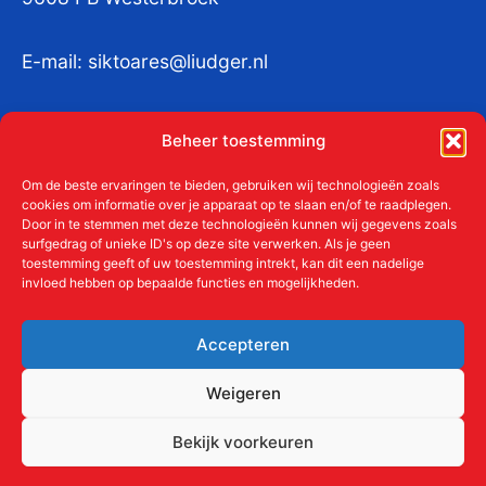
E-mail:
siktoares@liudger.nl
IBAN NL 48 INGB 0003 184345 tnv
Beheer toestemming
Liudgerstichten
KvKnr:
41011712
Om de beste ervaringen te bieden, gebruiken wij technologieën zoals
cookies om informatie over je apparaat op te slaan en/of te raadplegen.
Door in te stemmen met deze technologieën kunnen wij gegevens zoals
surfgedrag of unieke ID's op deze site verwerken. Als je geen
toestemming geeft of uw toestemming intrekt, kan dit een nadelige
Meer over de Liudgerstichten
invloed hebben op bepaalde functies en mogelijkheden.
Geschiedenis
Aanmelden als donateur
Accepteren
ANBI
Beleidsplan
Weigeren
Contact
Bekijk voorkeuren
Links