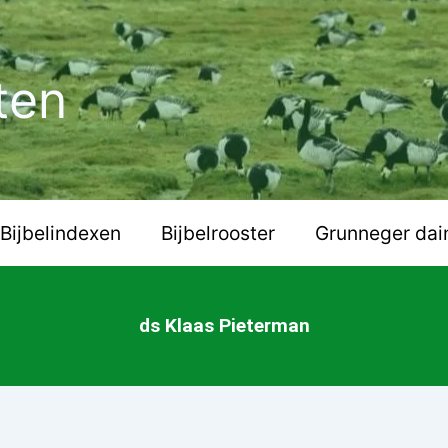
ten
Bijbelindexen
Bijbelrooster
Grunneger dai
ds Klaas Pieterman