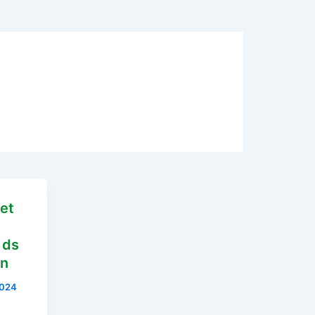
het
 ds
an
2024