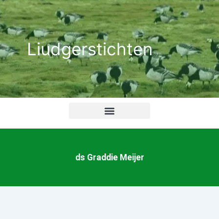
Ga
naar
de
Liudgerstichten
inhoud
ds Graddie Meijer