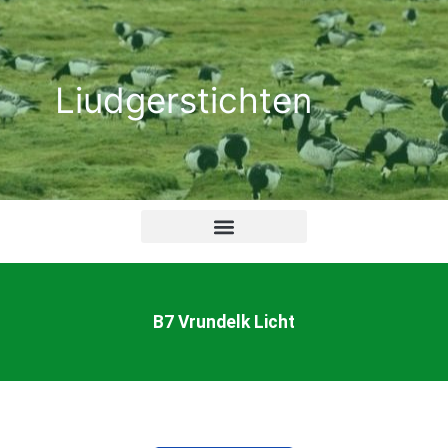
Ga
naar
de
Liudgerstichten
inhoud
B7 Vrundelk Licht