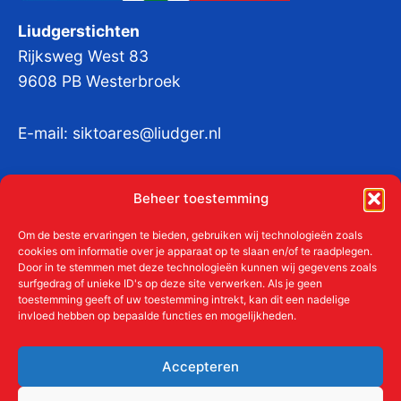
Liudgerstichten
Rijksweg West 83
9608 PB Westerbroek
E-mail:
siktoares@liudger.nl
IBAN NL 48 INGB 0003 184345 tnv
Beheer toestemming
Liudgerstichten
KvKnr:
41011712
Om de beste ervaringen te bieden, gebruiken wij technologieën zoals
cookies om informatie over je apparaat op te slaan en/of te raadplegen.
Door in te stemmen met deze technologieën kunnen wij gegevens zoals
surfgedrag of unieke ID's op deze site verwerken. Als je geen
toestemming geeft of uw toestemming intrekt, kan dit een nadelige
Meer over de Liudgerstichten
invloed hebben op bepaalde functies en mogelijkheden.
Geschiedenis
Aanmelden als donateur
Accepteren
ANBI