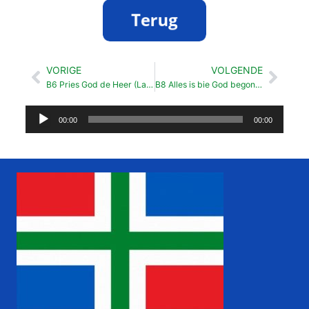
VORIGE
VOLGENDE
Vorige
Volg
B6 Pries God de Heer (Laid 434 1, 3 en 5)
B8 Alles is bie God begonnen
Audiospeler
00:00
00:00