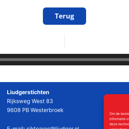
Liudgerstichten
Rijksweg West 83
9608 PB Westerbroek
Om de beste
informatie o
deze techno
E-mail:
siktoares@liudger.nl