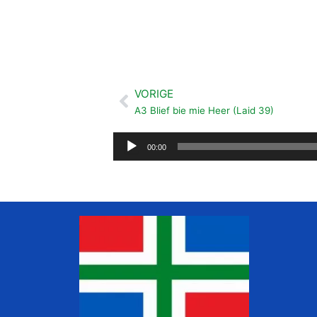
VORIGE
Vorige
A3 Blief bie mie Heer (Laid 39)
Audiospeler
00:00