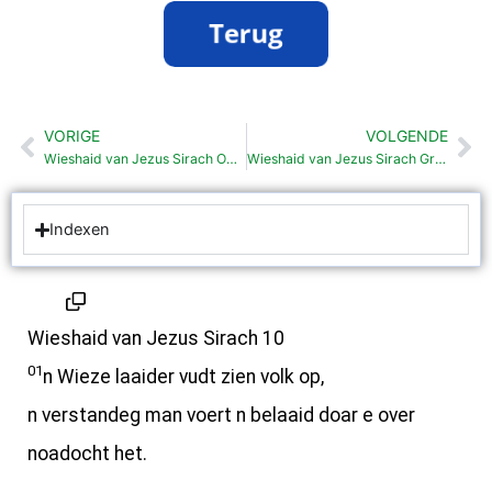
VORIGE
VOLGENDE
Vorige
Vo
Wieshaid van Jezus Sirach Omgang mit aander lu (9:10-18)
Wieshaid van Jezus Sirach Grootseghaid (10:6-18)
Indexen
Wieshaid van Jezus Sirach 10
01
n Wieze laaider vudt zien volk op,
n verstandeg man voert n belaaid doar e over
noadocht het.