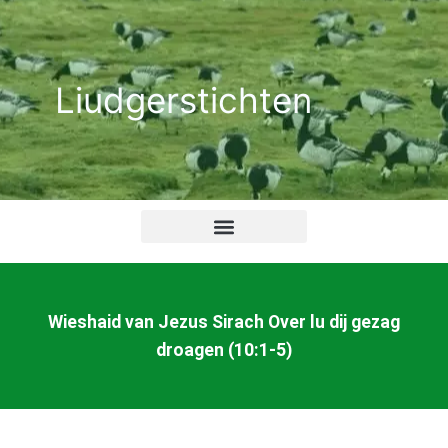
Ga
naar
de
Liudgerstichten
inhoud
Wieshaid van Jezus Sirach Over lu dij gezag
droagen (10:1-5)