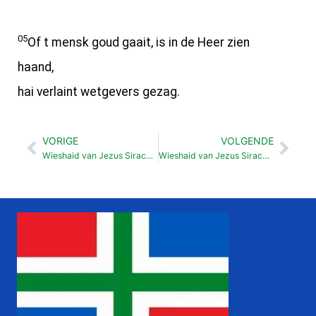
05
Of t mensk goud gaait, is in de Heer zien
haand,
hai verlaint wetgevers gezag.
VORIGE
VOLGENDE
Vorige
Vol
Wieshaid van Jezus Sirach Omgang mit aander lu (9:10-18)
Wieshaid van Jezus Sirach Grootseghaid (10:6-18)