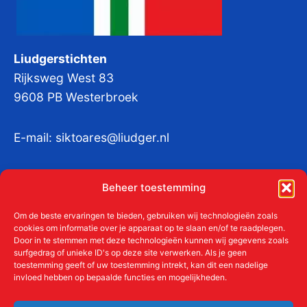
Liudgerstichten
Rijksweg West 83
9608 PB Westerbroek
E-mail:
siktoares@liudger.nl
IBAN NL 48 INGB 0003 184345 tnv
Beheer toestemming
Liudgerstichten
KvKnr:
41011712
Om de beste ervaringen te bieden, gebruiken wij technologieën zoals
cookies om informatie over je apparaat op te slaan en/of te raadplegen.
Door in te stemmen met deze technologieën kunnen wij gegevens zoals
surfgedrag of unieke ID's op deze site verwerken. Als je geen
toestemming geeft of uw toestemming intrekt, kan dit een nadelige
Meer over de Liudgerstichten
invloed hebben op bepaalde functies en mogelijkheden.
Geschiedenis