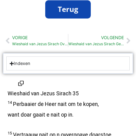
VORIGE
VOLGENDE
Vorige
Vo
Wieshaid van Jezus Sirach Ovvern (34:21-35:13)
Wieshaid van Jezus Sirach Gebed om meedlieden veur Israël (36:1-19)
Indexen
Wieshaid van Jezus Sirach 35
14
Perbaaier de Heer nait om te kopen,
want doar gaait e nait op in.
15
Vertraauw nait op n ovvergoave doarstoe