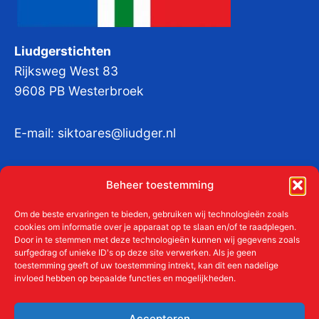
Liudgerstichten
Rijksweg West 83
9608 PB Westerbroek
E-mail:
siktoares@liudger.nl
IBAN NL 48 INGB 0003 184345 tnv
Beheer toestemming
Liudgerstichten
KvKnr:
41011712
Om de beste ervaringen te bieden, gebruiken wij technologieën zoals
cookies om informatie over je apparaat op te slaan en/of te raadplegen.
Door in te stemmen met deze technologieën kunnen wij gegevens zoals
surfgedrag of unieke ID's op deze site verwerken. Als je geen
toestemming geeft of uw toestemming intrekt, kan dit een nadelige
Meer over de Liudgerstichten
invloed hebben op bepaalde functies en mogelijkheden.
Geschiedenis
Aanmelden als donateur
Accepteren