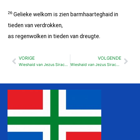
26
Gelieke welkom is zien barmhaarteghaid in
tieden van verdrokken,
as regenwolken in tieden van dreugte.
VORIGE
VOLGENDE
Vorige
Vol
Wieshaid van Jezus Sirach Ovvern (34:21-35:13)
Wieshaid van Jezus Sirach Gebed om meedlieden veur Israël (36:1-19)