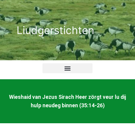
Ga
naar
de
Liudgerstichten
inhoud
Wieshaid van Jezus Sirach Heer zörgt veur lu dij
hulp neudeg binnen (35:14-26)