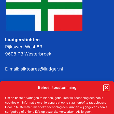
Liudgerstichten
Rijksweg West 83
9608 PB Westerbroek
E-mail:
siktoares@liudger.nl
IBAN NL 48 INGB 0003 184345 tnv
Beheer toestemming
Liudgerstichten
KvKnr:
41011712
Om de beste ervaringen te bieden, gebruiken wij technologieën zoals
cookies om informatie over je apparaat op te slaan en/of te raadplegen.
Door in te stemmen met deze technologieën kunnen wij gegevens zoals
surfgedrag of unieke ID's op deze site verwerken. Als je geen