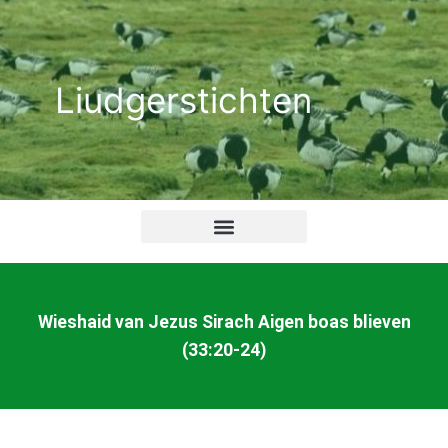
Ga
naar
de
Liudgerstichten
inhoud
Wieshaid van Jezus Sirach Aigen boas blieven
(33:20-24)