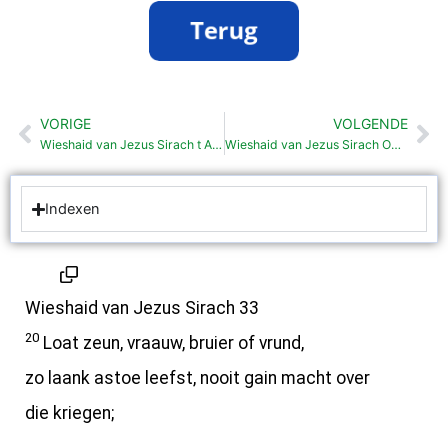
VORIGE
VOLGENDE
Vorige
Vo
Wieshaid van Jezus Sirach t Ain tegenover t aander (33:7-19)
Wieshaid van Jezus Sirach Omgang mit sloaven (33:25-33)
Indexen
Wieshaid van Jezus Sirach 33
20
Loat zeun, vraauw, bruier of vrund,
zo laank astoe leefst, nooit gain macht over
die kriegen;