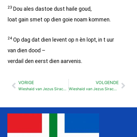
23
Dou ales dastoe dust haile goud,
loat gain smet op dien goie noam kommen.
24
Op dag dat dien levent op n èn lopt, in t uur
van dien dood –
verdail den eerst dien aarvenis.
VORIGE
VOLGENDE
Vorige
Vol
Wieshaid van Jezus Sirach t Ain tegenover t aander (33:7-19)
Wieshaid van Jezus Sirach Omgang mit sloaven (33:25-33)