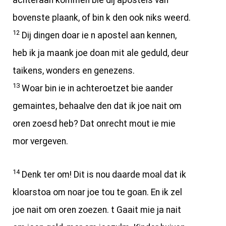
achteraan kommen bie dij apostels van
bovenste plaank, of bin k den ook niks weerd.
12
Dij dingen doar ie n apostel aan kennen,
heb ik ja maank joe doan mit ale geduld, deur
taikens, wonders en genezens.
13
Woar bin ie in achteroetzet bie aander
gemaintes, behaalve den dat ik joe nait om
oren zoesd heb? Dat onrecht mout ie mie
mor vergeven.
14
Denk ter om! Dit is nou daarde moal dat ik
kloarstoa om noar joe tou te goan. En ik zel
joe nait om oren zoezen. t Gaait mie ja nait