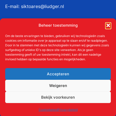
E-mail:
siktoares@liudger.nl
IBAN NL 48 INGB 0003 184345 tnv
Beheer toestemming
Liudgerstichten
KvKnr:
41011712
Om de beste ervaringen te bieden, gebruiken wij technologieën zoals
cookies om informatie over je apparaat op te slaan en/of te raadplegen.
Door in te stemmen met deze technologieën kunnen wij gegevens zoals
surfgedrag of unieke ID's op deze site verwerken. Als je geen
toestemming geeft of uw toestemming intrekt, kan dit een nadelige
Meer over de Liudgerstichten
invloed hebben op bepaalde functies en mogelijkheden.
Geschiedenis
Aanmelden als donateur
Accepteren
ANBI
Beleidsplan
Weigeren
Contact
Bekijk voorkeuren
Links
Cookiebeleid
Privacybeleid