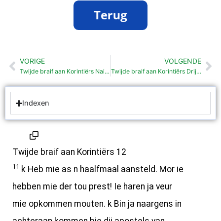
VORIGE
VOLGENDE
Vorige
Vo
Twijde braif aan Korintiërs Nait groots worden (12: 1-10)
Twijde braif aan Korintiërs Drij woarschaauwens: nou wordt t eerns! (13: 1-13)
Indexen
Twijde braif aan Korintiërs 12
11
k Heb mie as n haalfmaal aansteld. Mor ie
hebben mie der tou prest! Ie haren ja veur
mie opkommen mouten. k Bin ja naargens in