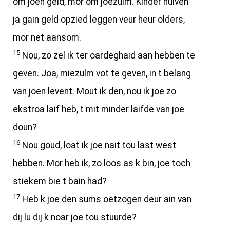
om joen geld, mor om joezulm. Kinder huiven
ja gain geld opzied leggen veur heur olders,
mor net aansom.
15
Nou, zo zel ik ter oardeghaid aan hebben te
geven. Joa, miezulm vot te geven, in t belang
van joen levent. Mout ik den, nou ik joe zo
ekstroa laif heb, t mit minder laifde van joe
doun?
16
Nou goud, loat ik joe nait tou last west
hebben. Mor heb ik, zo loos as k bin, joe toch
stiekem bie t bain had?
17
Heb k joe den sums oetzogen deur ain van
dij lu dij k noar joe tou stuurde?