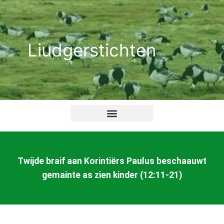
Ga
naar
de
Liudgerstichten
inhoud
Twijde braif aan Korintiërs Paulus beschaauwt
gemainte as zien kinder (12:11-21)