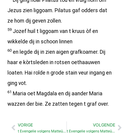
Dij ging noar Pilatus tou en vruig hom om
Jezus zien liggoam. Pilatus gaf odders dat
ze hom dij geven zollen.
59
Jozef huil t liggoam van t kruus òf en
wikkelde dij in schoon linnen
60
en legde dij in zien aigen grafkoamer. Dij
haar e kòrtsleden in rotsen oethaauwen
loaten. Hai rolde n grode stain veur ingang en
ging vot.
61
Maria oet Magdala en dij aander Maria
wazzen der bie. Ze zatten tegen t graf over.
VORIGE
VOLGENDE
Vorige
Vol
t Evengelie volgens Matteüs Jezus bespot en kruzegd (27:27-56)
t Evengelie volgens Matteüs Wachters bie t graf (27:62-66)