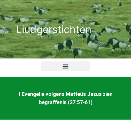
Ga
naar
de
Liudgerstichten
inhoud
t Evengelie volgens Matteüs Jezus zien
begraffenis (27:57-61)