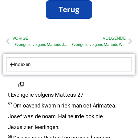
VORIGE
VOLGENDE
Vorige
Vo
t Evengelie volgens Matteüs Jezus bespot en kruzegd (27:27-56)
t Evengelie volgens Matteüs Wachters bie t graf (27:62-66)
Indexen
t Evengelie volgens Matteüs 27
57
Om oavend kwam n riek man oet Arimatea.
Josef was de noam. Hai heurde ook bie
Jezus zien leerlingen.
58