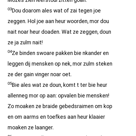
Mozes zien leerstoul zitten goan.
03
Dou doarom ales wat of zai tegen joe
zeggen. Hol joe aan heur woorden, mor dou
nait noar heur doaden. Wat ze zeggen, doun
ze ja zulm nait!
04
Ze binden swoare pakken bie nkander en
leggen dij mensken op nek, mor zulm steken
ze der gain vinger noar oet.
05
Bie ales wat ze doun, komt t ter bie heur
allenneg mor op aan: opvalen bie mensken!
Zo moaken ze braide gebedsraimen om kop
en om aarms en toefkes aan heur klaaier
moaken ze laanger.