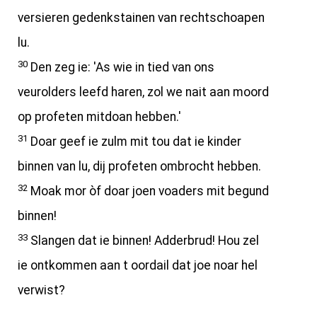
versieren gedenkstainen van rechtschoapen
lu.
30
Den zeg ie: 'As wie in tied van ons
veurolders leefd haren, zol we nait aan moord
op profeten mitdoan hebben.'
31
Doar geef ie zulm mit tou dat ie kinder
binnen van lu, dij profeten ombrocht hebben.
32
Moak mor òf doar joen voaders mit begund
binnen!
33
Slangen dat ie binnen! Adderbrud! Hou zel
ie ontkommen aan t oordail dat joe noar hel
verwist?