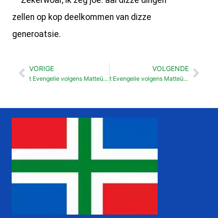
Zekerwoar, ik zeg joe: aal dizze dingen
zellen op kop deelkommen van dizze
generoatsie.
VORIGE
VOLGENDE
Vorige
Vol
t Evengelie volgens Matteüs Christus: Doavid zien Zeun en Heer (22:41-46)
t Evengelie volgens Matteüs Jezus beklagt Jeruzelem (23:37-39)