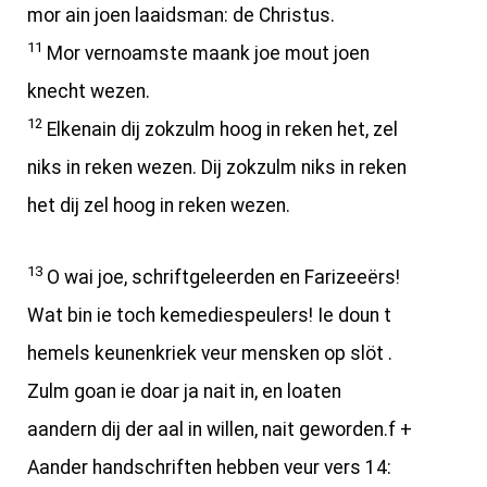
mor ain joen laaidsman: de Christus.
11
Mor vernoamste maank joe mout joen
knecht wezen.
12
Elkenain dij zokzulm hoog in reken het, zel
niks in reken wezen. Dij zokzulm niks in reken
het dij zel hoog in reken wezen.
13
O wai joe, schriftgeleerden en Farizeeërs!
Wat bin ie toch kemediespeulers! Ie doun t
hemels keunenkriek veur mensken op slöt .
Zulm goan ie doar ja nait in, en loaten
aandern dij der aal in willen, nait geworden.f +
Aander handschriften hebben veur vers 14: