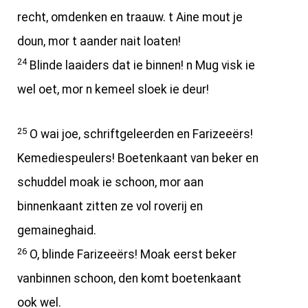
recht, omdenken en traauw. t Aine mout je
doun, mor t aander nait loaten!
24
Blinde laaiders dat ie binnen! n Mug visk ie
wel oet, mor n kemeel sloek ie deur!
25
O wai joe, schriftgeleerden en Farizeeërs!
Kemediespeulers! Boetenkaant van beker en
schuddel moak ie schoon, mor aan
binnenkaant zitten ze vol roverij en
gemaineghaid.
26
O, blinde Farizeeërs! Moak eerst beker
vanbinnen schoon, den komt boetenkaant
ook wel.