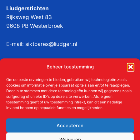
Liudgerstichten
Rijksweg West 83
9608 PB Westerbroek
E-mail:
siktoares@liudger.nl
IBAN NL 48 INGB 0003 184345 tnv
Beheer toestemming
Liudgerstichten
KvKnr:
41011712
Om de beste ervaringen te bieden, gebruiken wij technologieën zoals
cookies om informatie over je apparaat op te slaan en/of te raadplegen.
Door in te stemmen met deze technologieën kunnen wij gegevens zoals
surfgedrag of unieke ID's op deze site verwerken. Als je geen
toestemming geeft of uw toestemming intrekt, kan dit een nadelige
Meer over de Liudgerstichten
invloed hebben op bepaalde functies en mogelijkheden.
Geschiedenis
Aanmelden als donateur
Accepteren
ANBI
Beleidsplan
Weigeren