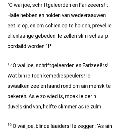
“O wai joe, schriftgeleerden en Farizeeërs! t
Haile hebben en holden van wedevraauwen
eet ie op, en om schien op te holden, prevel ie
ellenlaange gebeden. Ie zellen slim schaarp
oordaild worden!”f*
15
O wai joe, schriftgeleerden en Farizeeërs!
Wat bin ie toch kemediespeulers! Ie
swaalken zee en laand rond om ain mensk te
bekeren. As e zo wied is, moak ie der n
duvelskind van, helfte slimmer as ie zulm.
16
O wai joe, blinde laaiders! Ie zeggen: 'As ain