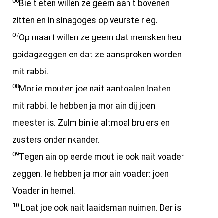
06
Bie t eten willen ze geern aan t bovenèn
zitten en in sinagoges op veurste rieg.
07
Op maart willen ze geern dat mensken heur
goidagzeggen en dat ze aansproken worden
mit rabbi.
08
Mor ie mouten joe nait aantoalen loaten
mit rabbi. Ie hebben ja mor ain dij joen
meester is. Zulm bin ie altmoal bruiers en
zusters onder nkander.
09
Tegen ain op eerde mout ie ook nait voader
zeggen. Ie hebben ja mor ain voader: joen
Voader in hemel.
10
Loat joe ook nait laaidsman nuimen. Der is