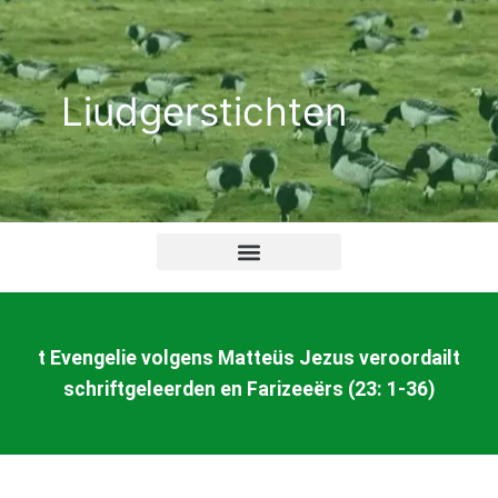
Ga
naar
de
Liudgerstichten
inhoud
t Evengelie volgens Matteüs Jezus veroordailt
schriftgeleerden en Farizeeërs (23: 1-36)