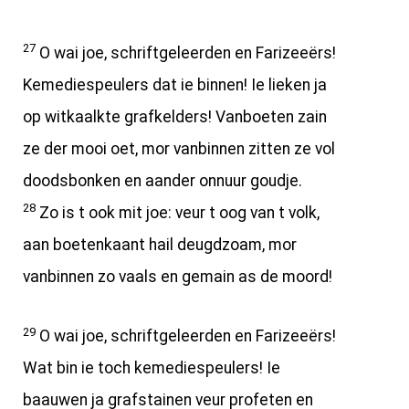
27
O wai joe, schriftgeleerden en Farizeeërs!
Kemediespeulers dat ie binnen! Ie lieken ja
op witkaalkte grafkelders! Vanboeten zain
ze der mooi oet, mor vanbinnen zitten ze vol
doodsbonken en aander onnuur goudje.
28
Zo is t ook mit joe: veur t oog van t volk,
aan boetenkaant hail deugdzoam, mor
vanbinnen zo vaals en gemain as de moord!
29
O wai joe, schriftgeleerden en Farizeeërs!
Wat bin ie toch kemediespeulers! Ie
baauwen ja grafstainen veur profeten en