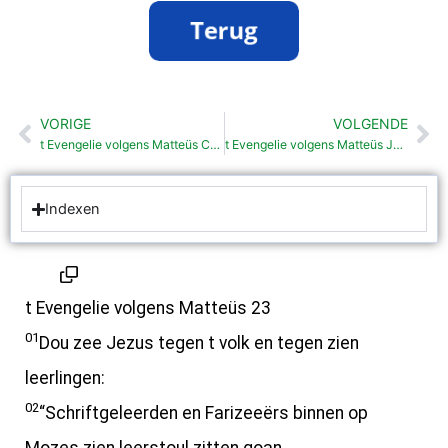
VORIGE
VOLGENDE
Vorige
Vo
t Evengelie volgens Matteüs Christus: Doavid zien Zeun en Heer (22:41-46)
t Evengelie volgens Matteüs Jezus beklagt Jeruzelem (23:37-39)
Indexen
t Evengelie volgens Matteüs 23
01
Dou zee Jezus tegen t volk en tegen zien
leerlingen:
02
“Schriftgeleerden en Farizeeërs binnen op