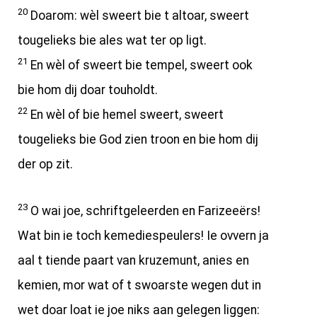
20
Doarom: wèl sweert bie t altoar, sweert
tougelieks bie ales wat ter op ligt.
21
En wèl of sweert bie tempel, sweert ook
bie hom dij doar touholdt.
22
En wèl of bie hemel sweert, sweert
tougelieks bie God zien troon en bie hom dij
der op zit.
23
O wai joe, schriftgeleerden en Farizeeërs!
Wat bin ie toch kemediespeulers! Ie ovvern ja
aal t tiende paart van kruzemunt, anies en
kemien, mor wat of t swoarste wegen dut in
wet doar loat ie joe niks aan gelegen liggen: