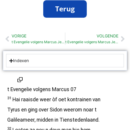
VORIGE
VOLGENDE
Vorige
Vo
t Evengelie volgens Marcus Jezus en Griekse vraauw (7:24-30)
t Evengelie volgens Marcus Jezus geft 4.000 man te eten (8: 1-10)
Indexen
t Evengelie volgens Marcus 07
31
Hai raaisde weer òf oet kontrainen van
Tyrus en ging over Sidon weerom noar t
Galileameer, midden in Tienstedenlaand.
32