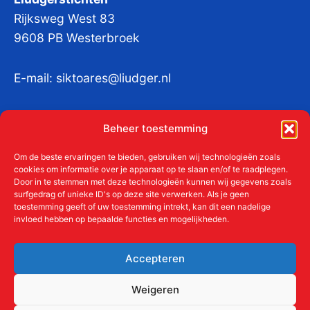
Rijksweg West 83
9608 PB Westerbroek
E-mail:
siktoares@liudger.nl
IBAN NL 48 INGB 0003 184345 tnv
Beheer toestemming
Liudgerstichten
KvKnr:
41011712
Om de beste ervaringen te bieden, gebruiken wij technologieën zoals
cookies om informatie over je apparaat op te slaan en/of te raadplegen.
Door in te stemmen met deze technologieën kunnen wij gegevens zoals
surfgedrag of unieke ID's op deze site verwerken. Als je geen
toestemming geeft of uw toestemming intrekt, kan dit een nadelige
Meer over de Liudgerstichten
invloed hebben op bepaalde functies en mogelijkheden.
Geschiedenis
Aanmelden als donateur
Accepteren
ANBI
Beleidsplan
Weigeren
Contact