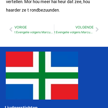
vertellen. Mor hou meer hai heur dat zee, hou
haarder ze t rondbezuunden.
VORIGE
VOLGENDE
Vorige
Vol
t Evengelie volgens Marcus Jezus en Griekse vraauw (7:24-30)
t Evengelie volgens Marcus Jezus geft 4.000 man te eten (8: 1-10)
Liudgerstichten