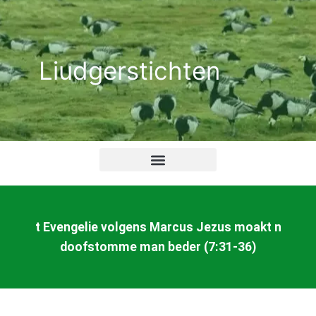
Ga
naar
de
Liudgerstichten
inhoud
t Evengelie volgens Marcus Jezus moakt n
doofstomme man beder (7:31-36)