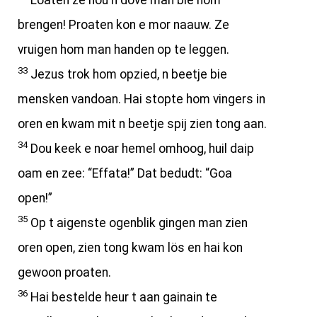
Loaten ze nou n dove man bie hom
brengen! Proaten kon e mor naauw. Ze
vruigen hom man handen op te leggen.
33
Jezus trok hom opzied, n beetje bie
mensken vandoan. Hai stopte hom vingers in
oren en kwam mit n beetje spij zien tong aan.
34
Dou keek e noar hemel omhoog, huil daip
oam en zee: “Effata!” Dat bedudt: “Goa
open!”
35
Op t aigenste ogenblik gingen man zien
oren open, zien tong kwam lös en hai kon
gewoon proaten.
36
Hai bestelde heur t aan gainain te