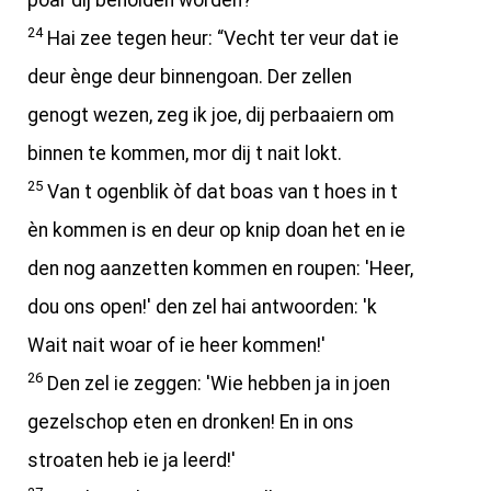
poar dij beholden worden?”
24
Hai zee tegen heur: “Vecht ter veur dat ie
deur ènge deur binnengoan. Der zellen
genogt wezen, zeg ik joe, dij perbaaiern om
binnen te kommen, mor dij t nait lokt.
25
Van t ogenblik òf dat boas van t hoes in t
èn kommen is en deur op knip doan het en ie
den nog aanzetten kommen en roupen: 'Heer,
dou ons open!' den zel hai antwoorden: 'k
Wait nait woar of ie heer kommen!'
26
Den zel ie zeggen: 'Wie hebben ja in joen
gezelschop eten en dronken! En in ons
stroaten heb ie ja leerd!'