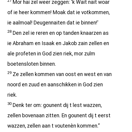
27
Mor hai zel weer zeggen: 'k Wait nait woar
of ie heer kommen! Moak dat ie votkommen,
ie aalmoal! Deugennaiten dat ie binnen!'
28
Den zel ie reren en op tanden knaarzen as
ie Abraham en Isaak en Jakob zain zellen en
ale profeten in God zien riek, mor zulm
boetensloten binnen.
29
Ze zellen kommen van oost en west en van
noord en zuud en aanschikken in God zien
riek.
30
Denk ter om: gounent dij t lest wazzen,
zellen bovenaan zitten. En gounent dij t eerst
wazzen, zellen aan t voutenèn kommen.”