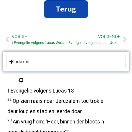
VORIGE
VOLGENDE
Vorige
Vo
t Evengelie volgens Lucas Woar of God zien Riek op liekt (13:18-21)
t Evengelie volgens Lucas Jezus klagt over Jeruzelem (13:31-35)
Indexen
t Evengelie volgens Lucas 13
22
Op zien raais noar Jeruzalem tou trok e
deur loug en stad en leerde doar.
23
Ain vruig hom: “Heer, binnen der bloots n