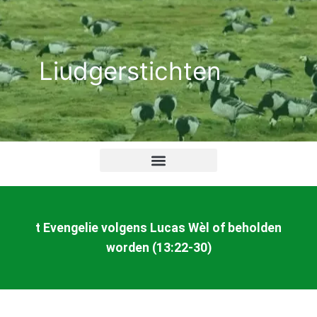
Ga
naar
de
Liudgerstichten
inhoud
t Evengelie volgens Lucas Wèl of beholden
worden (13:22-30)