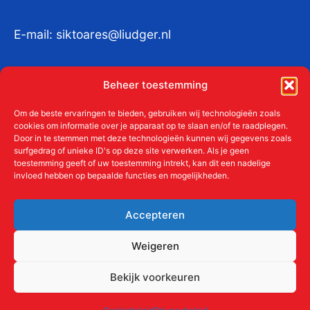
E-mail:
siktoares@liudger.nl
IBAN NL 48 INGB 0003 184345 tnv
Beheer toestemming
Liudgerstichten
KvKnr:
41011712
Om de beste ervaringen te bieden, gebruiken wij technologieën zoals
cookies om informatie over je apparaat op te slaan en/of te raadplegen.
Door in te stemmen met deze technologieën kunnen wij gegevens zoals
surfgedrag of unieke ID's op deze site verwerken. Als je geen
toestemming geeft of uw toestemming intrekt, kan dit een nadelige
Meer over de Liudgerstichten
invloed hebben op bepaalde functies en mogelijkheden.
Geschiedenis
Aanmelden als donateur
Accepteren
ANBI
Beleidsplan
Weigeren
Contact
Bekijk voorkeuren
Links