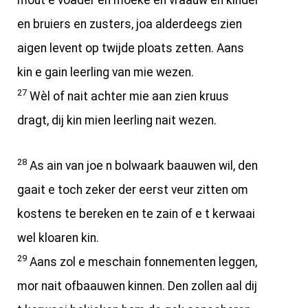
mout e voader en moeke en vraauw en kinder
en bruiers en zusters, joa alderdeegs zien
aigen levent op twijde ploats zetten. Aans
kin e gain leerling van mie wezen.
27
Wèl of nait achter mie aan zien kruus
dragt, dij kin mien leerling nait wezen.
28
As ain van joe n bolwaark baauwen wil, den
gaait e toch zeker der eerst veur zitten om
kostens te bereken en te zain of e t kerwaai
wel kloaren kin.
29
Aans zol e meschain fonnementen leggen,
mor nait ofbaauwen kinnen. Den zollen aal dij