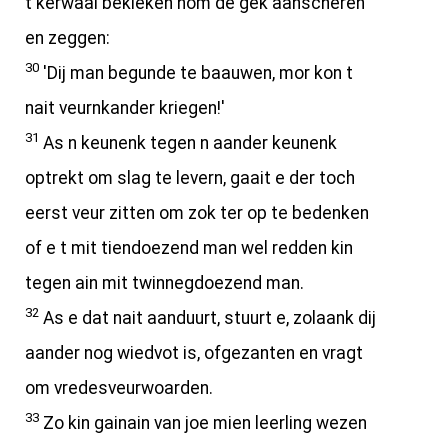
t kerwaai bekieken hom de gek aanscheren
en zeggen:
30
'Dij man begunde te baauwen, mor kon t
nait veurnkander kriegen!'
31
As n keunenk tegen n aander keunenk
optrekt om slag te levern, gaait e der toch
eerst veur zitten om zok ter op te bedenken
of e t mit tiendoezend man wel redden kin
tegen ain mit twinnegdoezend man.
32
As e dat nait aanduurt, stuurt e, zolaank dij
aander nog wiedvot is, ofgezanten en vragt
om vredesveurwoarden.
33
Zo kin gainain van joe mien leerling wezen