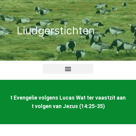
Ga
naar
de
Liudgerstichten
inhoud
t Evengelie volgens Lucas Wat ter vaastzit aan
t volgen van Jezus (14:25-35)