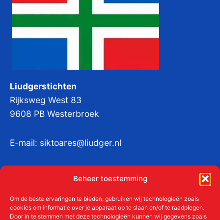
Liudgerstichten
Rijksweg West 83
9608 PB Westerbroek
E-mail:
siktoares@liudger.nl
IBAN NL 48 INGB 0003 184345 tnv
Beheer toestemming
Liudgerstichten
KvKnr:
41011712
Om de beste ervaringen te bieden, gebruiken wij technologieën zoals
cookies om informatie over je apparaat op te slaan en/of te raadplegen.
Door in te stemmen met deze technologieën kunnen wij gegevens zoals