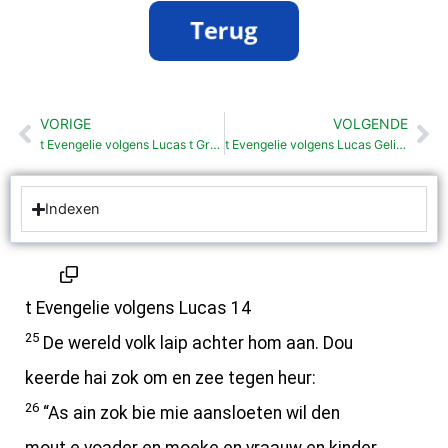
VORIGE
VOLGENDE
Vorige
Vo
t Evengelie volgens Lucas t Grode feestmoal (14:15-24)
t Evengelie volgens Lucas Geliekenis van t verloren schoap (15: 1- 7)
Indexen
t Evengelie volgens Lucas 14
25
De wereld volk laip achter hom aan. Dou
keerde hai zok om en zee tegen heur:
26
“As ain zok bie mie aansloeten wil den