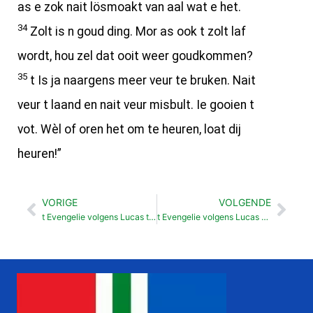
as e zok nait lösmoakt van aal wat e het.
34
Zolt is n goud ding. Mor as ook t zolt laf
wordt, hou zel dat ooit weer goudkommen?
35
t Is ja naargens meer veur te bruken. Nait
veur t laand en nait veur misbult. Ie gooien t
vot. Wèl of oren het om te heuren, loat dij
heuren!”
VORIGE
VOLGENDE
Vorige
Vol
t Evengelie volgens Lucas t Grode feestmoal (14:15-24)
t Evengelie volgens Lucas Geliekenis van t verloren schoap (15: 1- 7)