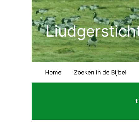
Ga
naar
de
Liudgerstich
inhoud
Home
Zoeken in de Bijbel
t