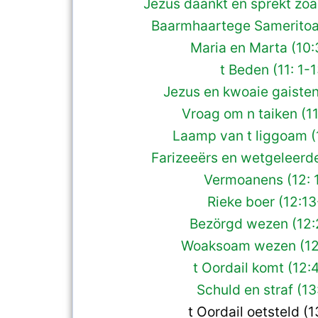
Jezus daankt en sprekt zoa
Baarmhaartege Sameritoa
Maria en Marta (10
t Beden (11: 1-1
Jezus en kwoaie gaisten
Vroag om n taiken (1
Laamp van t liggoam (
Farizeeërs en wetgeleerd
Vermoanens (12: 
Rieke boer (12:13
Bezörgd wezen (12:
Woaksoam wezen (12
t Oordail komt (12:
Schuld en straf (13:
t Oordail oetsteld (1