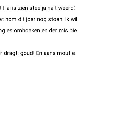
ai is zien stee ja nait weerd.'
t hom dit joar nog stoan. Ik wil
og es omhoaken en der mis bie
 dragt: goud! En aans mout e