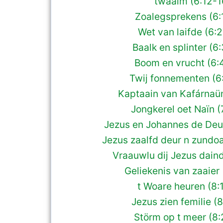
twaalm (6:12-1
Zoalegsprekens (6:
Wet van laifde (6:
Baalk en splinter (6
Boom en vrucht (6:
Twij fonnementen (6
Kaptaain van Kafárnaüm
Jongkerel oet Naïn (
Jezus en Johannes de Deu
Jezus zaalfd deur n zundoa
Vraauwlu dij Jezus daind
Geliekenis van zaaier 
t Woare heuren (8:
Jezus zien femilie (
Störm op t meer (8