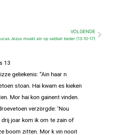
VOLGENDE
Volgende
Lucas Jezus moakt ain op sabbat beder (13:10-17)
as 13
izze geliekenis: “Ain haar n
etoen stoan. Hai kwam es kieken
ten. Mor hai kon gainent vinden.
 droevetoen verzörgde: 'Nou
 drij joar kom ik om te zain of
ze boom zitten. Mor k vin nooit