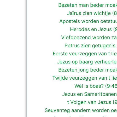
Bezeten man beder moak
Jaïrus zien wichtje (
Apostels worden oetstuur
Herodes en Jezus (9
Viefdoezend worden zat
Petrus zien getugenis 
Eerste veurzeggen van t li
Jezus op baarg verheerle
Bezeten jong beder moak
Twijde veurzeggen van t li
Wèl is boas? (9:4
Jezus en Sameritoanen
t Volgen van Jezus (
Seuventeg aandern worden oet