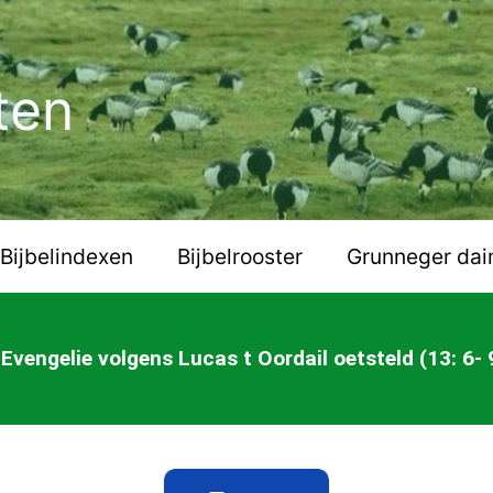
ten
Bijbelindexen
Bijbelrooster
Grunneger dai
 Evengelie volgens Lucas t Oordail oetsteld (13: 6- 