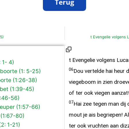
 5)
t Evengelie volgens 
)
t Evengelie volgens Luc
: 1- 4)
06
boorte (1: 5-25)
Dou vertelde hai heur d
orte (1:26-38)
viegeboom in zien droev
abet (1:39-45)
of ter ook viegen aanzat
1:46-56)
07
Hai zee tegen man dij
euper (1:57-66)
mout je ais begriepen! Al
 (1:67-80)
2: 1-21)
ter ook vruchten aan diz