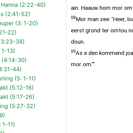
n Hanna (2:22-40)
ain. Haauw hom mor om! H
s (2:41-52)
08
Mor man zee: 'Heer, loa
uper (3: 1-20)
eerst grond ter omtou n
21-22)
(3:23-38)
doun.
 1-13)
09
As e den kommend joar
 (4:14-30)
mor om.'”
4:31-44)
ling (5: 1-11)
kt (5:12-16)
kt (5:17-26)
ling (5:27-32)
9)
 1-11)