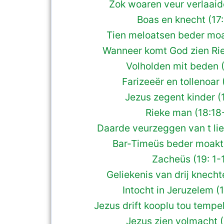
Zok woaren veur verlaaide
Boas en knecht (17:
Tien meloatsen beder moa
Wanneer komt God zien Rie
Volholden mit beden (
Farizeeër en tollenoar 
Jezus zegent kinder (
Rieke man (18:18
Daarde veurzeggen van t li
Bar-Timeüs beder moakt
Zacheüs (19: 1-
Geliekenis van drij knecht
Intocht in Jeruzelem (
Jezus drift kooplu tou tempe
Jezus zien volmacht (