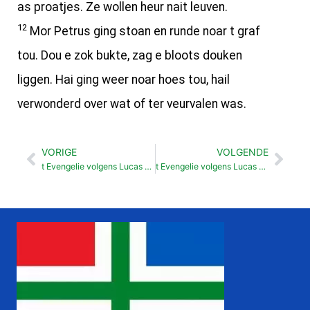
as proatjes. Ze wollen heur nait leuven.
12
Mor Petrus ging stoan en runde noar t graf
tou. Dou e zok bukte, zag e bloots douken
liggen. Hai ging weer noar hoes tou, hail
verwonderd over wat of ter veurvalen was.
VORIGE
VOLGENDE
Vorige
Vol
t Evengelie volgens Lucas Jezus staarft (23:44-56)
t Evengelie volgens Lucas dij noar Emmaüs gingen (24:13-35)