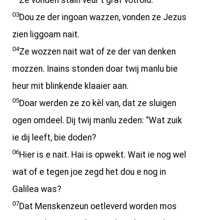
Ze vonden stain veur t graf votrold.
03
Dou ze der ingoan wazzen, vonden ze Jezus
zien liggoam nait.
04
Ze wozzen nait wat of ze der van denken
mozzen. Inains stonden doar twij manlu bie
heur mit blinkende klaaier aan.
05
Doar werden ze zo kèl van, dat ze sluigen
ogen omdeel. Dij twij manlu zeden: “Wat zuik
ie dij leeft, bie doden?
06
Hier is e nait. Hai is opwekt. Wait ie nog wel
wat of e tegen joe zegd het dou e nog in
Galilea was?
07
Dat Menskenzeun oetleverd worden mos