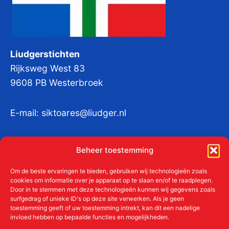
Liudgerstichten
Rijksweg West 83
9608 PB Westerbroek
E-mail:
siktoares@liudger.nl
IBAN NL 48 INGB 0003 184345 tnv
Beheer toestemming
Liudgerstichten
KvKnr:
41011712
Om de beste ervaringen te bieden, gebruiken wij technologieën zoals
cookies om informatie over je apparaat op te slaan en/of te raadplegen.
Door in te stemmen met deze technologieën kunnen wij gegevens zoals
surfgedrag of unieke ID's op deze site verwerken. Als je geen
toestemming geeft of uw toestemming intrekt, kan dit een nadelige
Meer over de Liudgerstichten
invloed hebben op bepaalde functies en mogelijkheden.
Geschiedenis