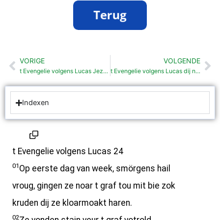
VORIGE
VOLGENDE
Vorige
Vo
t Evengelie volgens Lucas Jezus staarft (23:44-56)
t Evengelie volgens Lucas dij noar Emmaüs gingen (24:13-35)
Indexen
t Evengelie volgens Lucas 24
01
Op eerste dag van week, smörgens hail
vroug, gingen ze noar t graf tou mit bie zok
kruden dij ze kloarmoakt haren.
02