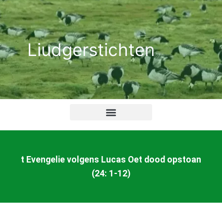
Ga
naar
de
Liudgerstichten
inhoud
t Evengelie volgens Lucas Oet dood opstoan
(24: 1-12)