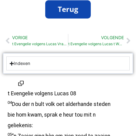
VORIGE
VOLGENDE
Vorige
Vo
t Evengelie volgens Lucas Vraauwlu dij Jezus dainden (8: 1- 3)
t Evengelie volgens Lucas t Woare heuren (8:16-18)
Indexen
t Evengelie volgens Lucas 08
04
Dou der n bult volk oet alderhande steden
bie hom kwam, sprak e heur tou mit n
geliekenis:
05