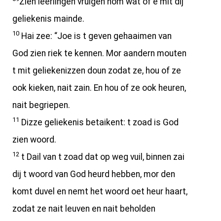
Zien leerlingen vruigen hom wat of e mit dij
geliekenis mainde.
10
Hai zee: “Joe is t geven gehaaimen van
God zien riek te kennen. Mor aandern mouten
t mit geliekenizzen doun zodat ze, hou of ze
ook kieken, nait zain. En hou of ze ook heuren,
nait begriepen.
11
Dizze geliekenis betaikent: t zoad is God
zien woord.
12
t Dail van t zoad dat op weg vuil, binnen zai
dij t woord van God heurd hebben, mor den
komt duvel en nemt het woord oet heur haart,
zodat ze nait leuven en nait beholden