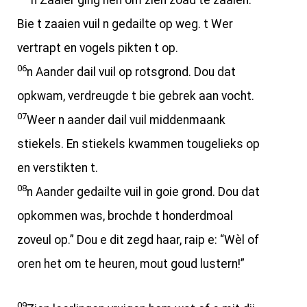
“n Zaaier ging hèn om zien zoad te zaaien.
Bie t zaaien vuil n gedailte op weg. t Wer
vertrapt en vogels pikten t op.
06
n Aander dail vuil op rotsgrond. Dou dat
opkwam, verdreugde t bie gebrek aan vocht.
07
Weer n aander dail vuil middenmaank
stiekels. En stiekels kwammen tougelieks op
en verstikten t.
08
n Aander gedailte vuil in goie grond. Dou dat
opkommen was, brochde t honderdmoal
zoveul op.” Dou e dit zegd haar, raip e: “Wèl of
oren het om te heuren, mout goud lustern!”
09