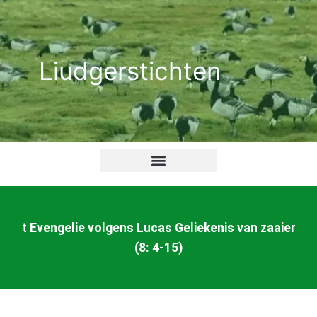
Ga
naar
de
Liudgerstichten
inhoud
t Evengelie volgens Lucas Geliekenis van zaaier
(8: 4-15)