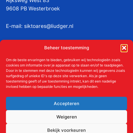
Rijksweg West 83
9608 PB Westerbroek
E-mail:
siktoares@liudger.nl
IBAN NL 48 INGB 0003 184345 tnv
Beheer toestemming
Liudgerstichten
KvKnr:
41011712
Om de beste ervaringen te bieden, gebruiken wij technologieën zoals
cookies om informatie over je apparaat op te slaan en/of te raadplegen.
Door in te stemmen met deze technologieën kunnen wij gegevens zoals
surfgedrag of unieke ID's op deze site verwerken. Als je geen
toestemming geeft of uw toestemming intrekt, kan dit een nadelige
Meer over de Liudgerstichten
invloed hebben op bepaalde functies en mogelijkheden.
Geschiedenis
Aanmelden als donateur
Accepteren
ANBI
Beleidsplan
Weigeren
Contact
Bekijk voorkeuren