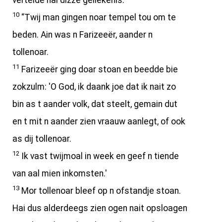
vertelde hai dizze geliekenis:
10
“Twij man gingen noar tempel tou om te
beden. Ain was n Farizeeër, aander n
tollenoar.
11
Farizeeër ging doar stoan en beedde bie
zokzulm: 'O God, ik daank joe dat ik nait zo
bin as t aander volk, dat steelt, gemain dut
en t mit n aander zien vraauw aanlegt, of ook
as dij tollenoar.
12
Ik vast twijmoal in week en geef n tiende
van aal mien inkomsten.'
13
Mor tollenoar bleef op n ofstandje stoan.
Hai dus alderdeegs zien ogen nait opsloagen