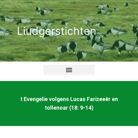
Ga
naar
de
Liudgerstichten
inhoud
t Evengelie volgens Lucas Farizeeër en
tollenoar (18: 9-14)