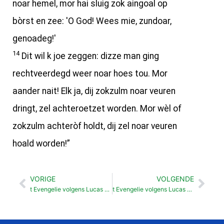
noar hemel, mor hai sluig zok aingoal op
bòrst en zee: 'O God! Wees mie, zundoar,
genoadeg!'
14
Dit wil k joe zeggen: dizze man ging
rechtveerdegd weer noar hoes tou. Mor
aander nait! Elk ja, dij zokzulm noar veuren
dringt, zel achteroetzet worden. Mor wèl of
zokzulm achteròf holdt, dij zel noar veuren
hoald worden!”
VORIGE
VOLGENDE
Vorige
Vol
t Evengelie volgens Lucas Volholden mit beden (18: 1- 8)
t Evengelie volgens Lucas Jezus zegent kinder (18:15-17)