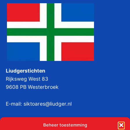
Liudgerstichten
Rijksweg West 83
9608 PB Westerbroek
E-mail:
siktoares@liudger.nl
IBAN NL 48 INGB 0003 184345 tnv
Beheer toestemming
Liudgerstichten