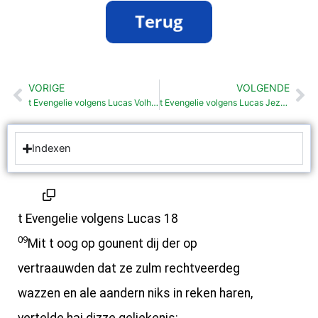
VORIGE
VOLGENDE
Vorige
Vo
t Evengelie volgens Lucas Volholden mit beden (18: 1- 8)
t Evengelie volgens Lucas Jezus zegent kinder (18:15-17)
Indexen
t Evengelie volgens Lucas 18
09
Mit t oog op gounent dij der op
vertraauwden dat ze zulm rechtveerdeg
wazzen en ale aandern niks in reken haren,