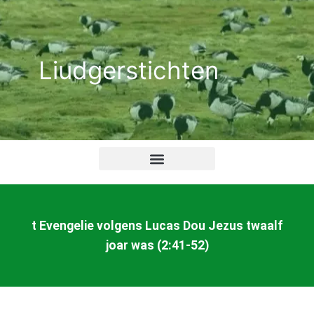
Ga
naar
de
Liudgerstichten
inhoud
t Evengelie volgens Lucas Dou Jezus twaalf
joar was (2:41-52)