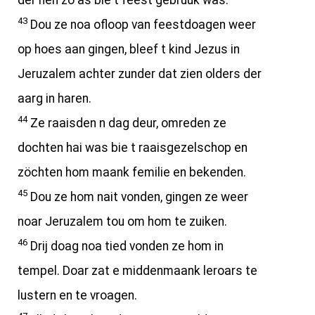
der hèn zo as bie t feest gebruuk was.
43
Dou ze noa ofloop van feestdoagen weer
op hoes aan gingen, bleef t kind Jezus in
Jeruzalem achter zunder dat zien olders der
aarg in haren.
44
Ze raaisden n dag deur, omreden ze
dochten hai was bie t raaisgezelschop en
zöchten hom maank femilie en bekenden.
45
Dou ze hom nait vonden, gingen ze weer
noar Jeruzalem tou om hom te zuiken.
46
Drij doag noa tied vonden ze hom in
tempel. Doar zat e middenmaank leroars te
lustern en te vroagen.