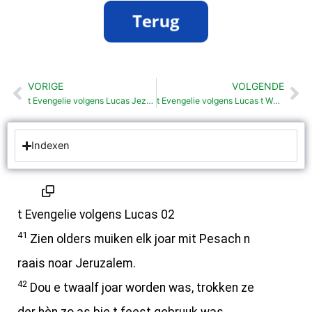
VORIGE
VOLGENDE
Vorige
Vo
t Evengelie volgens Lucas Jezus in tempel bie Simeon en Hanna (2:22-40)
t Evengelie volgens Lucas t Waark van Johannes de Deuper (3: 1-20)
Indexen
t Evengelie volgens Lucas 02
41
Zien olders muiken elk joar mit Pesach n
raais noar Jeruzalem.
42
Dou e twaalf joar worden was, trokken ze