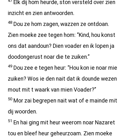
47
Elk dij hom heurde, ston versteld over zien
inzicht en zien antwoorden.
48
Dou ze hom zagen, wazzen ze ontdoan.
Zien moeke zee tegen hom: “Kind, hou konst
ons dat aandoun? Dien voader en ik lopen ja
doodongerust noar die te zuiken.”
49
Dou zee e tegen heur: “Hou kon ie noar mie
zuiken? Wos ie den nait dat ik dounde wezen
mout mit t waark van mien Voader?”
50
Mor zai begrepen nait wat of e mainde mit
dij woorden.
51
En hai ging mit heur weerom noar Nazaret
tou en bleef heur geheurzoam. Zien moeke