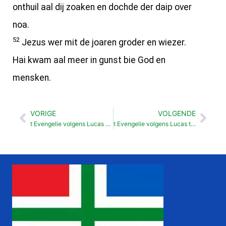
onthuil aal dij zoaken en dochde der daip over
noa.
52
Jezus wer mit de joaren groder en wiezer.
Hai kwam aal meer in gunst bie God en
mensken.
VORIGE
VOLGENDE
Vorige
Vol
t Evengelie volgens Lucas Jezus in tempel bie Simeon en Hanna (2:22-40)
t Evengelie volgens Lucas t Waark van Johannes de Deuper (3: 1-20)