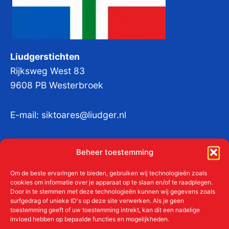
Liudgerstichten
Rijksweg West 83
9608 PB Westerbroek
E-mail:
siktoares@liudger.nl
IBAN NL 48 INGB 0003 184345 tnv
Beheer toestemming
Liudgerstichten
KvKnr:
41011712
Om de beste ervaringen te bieden, gebruiken wij technologieën zoals
cookies om informatie over je apparaat op te slaan en/of te raadplegen.
Door in te stemmen met deze technologieën kunnen wij gegevens zoals
surfgedrag of unieke ID's op deze site verwerken. Als je geen
toestemming geeft of uw toestemming intrekt, kan dit een nadelige
Meer over de Liudgerstichten
invloed hebben op bepaalde functies en mogelijkheden.
Geschiedenis