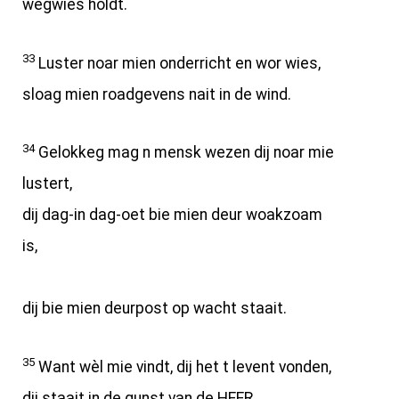
wegwies holdt.
33
Luster noar mien onderricht en wor wies,
sloag mien roadgevens nait in de wind.
34
Gelokkeg mag n mensk wezen dij noar mie
lustert,
dij dag-in dag-oet bie mien deur woakzoam
is,
dij bie mien deurpost op wacht staait.
35
Want wèl mie vindt, dij het t levent vonden,
dij staait in de gunst van de HEER.