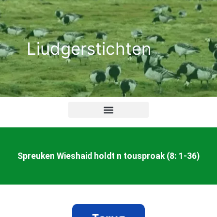
Ga
naar
de
Liudgerstichten
inhoud
Spreuken Wieshaid holdt n tousproak (8: 1-36)