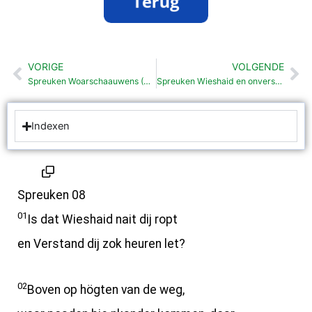
VORIGE
VOLGENDE
Vorige
Vo
Spreuken Woarschaauwens (6: 1-35)
Spreuken Wieshaid en onverstand (9: 1-18)
Indexen
Spreuken 08
01
Is dat Wieshaid nait dij ropt
en Verstand dij zok heuren let?
02
Boven op högten van de weg,