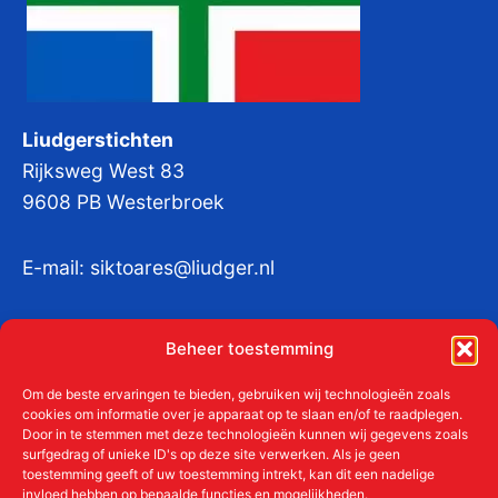
Liudgerstichten
Rijksweg West 83
9608 PB Westerbroek
E-mail:
siktoares@liudger.nl
IBAN NL 48 INGB 0003 184345 tnv
Beheer toestemming
Liudgerstichten
KvKnr:
41011712
Om de beste ervaringen te bieden, gebruiken wij technologieën zoals
cookies om informatie over je apparaat op te slaan en/of te raadplegen.
Door in te stemmen met deze technologieën kunnen wij gegevens zoals
surfgedrag of unieke ID's op deze site verwerken. Als je geen
toestemming geeft of uw toestemming intrekt, kan dit een nadelige
Meer over de Liudgerstichten
invloed hebben op bepaalde functies en mogelijkheden.