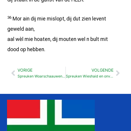
36
Mor ain dij mie mislopt, dij dut zien levent
geweld aan,
aal wèl mie hoaten, dij mouten wel n bult mit
dood op hebben.
VORIGE
VOLGENDE
Vorige
Vol
Spreuken Woarschaauwens (6: 1-35)
Spreuken Wieshaid en onverstand (9: 1-18)