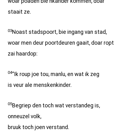
woar poaden bie nkander kommen, doar
staait ze.
03
Noast stadspoort, bie ingang van stad,
woar men deur poortdeuren gaait, doar ropt
zai haardop:
04
“Ik roup joe tou, manlu, en wat ik zeg
is veur ale menskenkinder.
05
Begriep den toch wat verstandeg is,
onneuzel volk,
bruuk toch joen verstand.