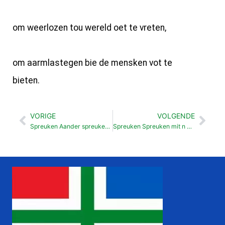
om weerlozen tou wereld oet te vreten,
om aarmlastegen bie de mensken vot te
bieten.
VORIGE
VOLGENDE
Vorige
Vol
Spreuken Aander spreuken van Soalemo (25: 1-29:27)
Spreuken Spreuken mit n getal (30:15-33)