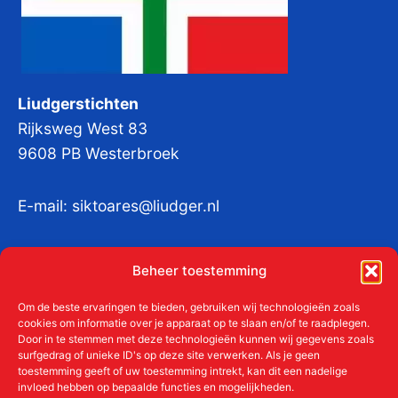
Liudgerstichten
Rijksweg West 83
9608 PB Westerbroek
E-mail:
siktoares@liudger.nl
IBAN NL 48 INGB 0003 184345 tnv
Beheer toestemming
Liudgerstichten
KvKnr:
41011712
Om de beste ervaringen te bieden, gebruiken wij technologieën zoals
cookies om informatie over je apparaat op te slaan en/of te raadplegen.
Door in te stemmen met deze technologieën kunnen wij gegevens zoals
surfgedrag of unieke ID's op deze site verwerken. Als je geen
toestemming geeft of uw toestemming intrekt, kan dit een nadelige
Meer over de Liudgerstichten
invloed hebben op bepaalde functies en mogelijkheden.