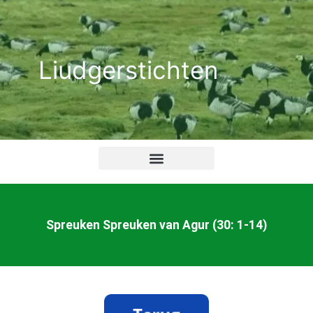
Ga
naar
de
Liudgerstichten
inhoud
Spreuken Spreuken van Agur (30: 1-14)