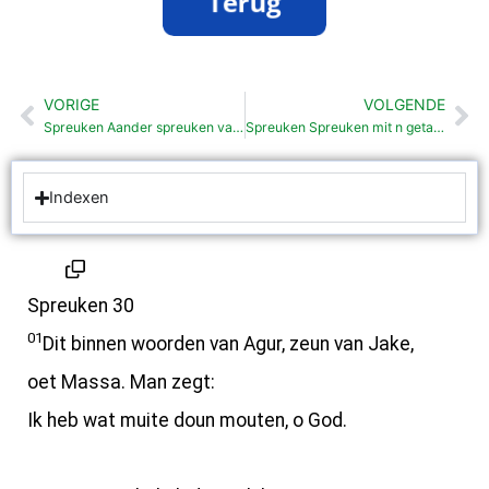
VORIGE
VOLGENDE
Vorige
Vo
Spreuken Aander spreuken van Soalemo (25: 1-29:27)
Spreuken Spreuken mit n getal (30:15-33)
Indexen
Spreuken 30
01
Dit binnen woorden van Agur, zeun van Jake,
oet Massa. Man zegt:
Ik heb wat muite doun mouten, o God.