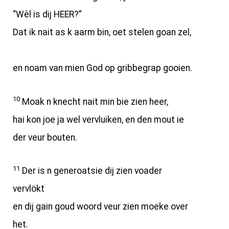
“Wèl is dij HEER?”
Dat ik nait as k aarm bin, oet stelen goan zel,
en noam van mien God op gribbegrap gooien.
10
Moak n knecht nait min bie zien heer,
hai kon joe ja wel vervluiken, en den mout ie
der veur bouten.
11
Der is n generoatsie dij zien voader
vervlökt
en dij gain goud woord veur zien moeke over
het.