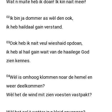
Wat n muite heb ik doan! Ik kin nait meer!
02
Ik bin ja dommer as wèl den ook,
ik heb haildaal gain verstand.
03
Ook heb ik nait veul wieshaid opdoan,
ik heb al hail gain wait van de haailege God
zien kennes.
04
Wèl is omhoog klommen noar de hemel en
weer deelkommen?
Wèl het de wind mit zien voesten vastpakt?