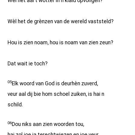
Wèl het aal t wotter in n klaid opvongen?
Wèl het de grènzen van de wereld vaststeld?
Hou is zien noam, hou is noam van zien zeun?
Dat wait ie toch?
05
Elk woord van God is deurhèn zuverd,
veur aal dij bie hom schoel zuiken, is hai n
schild.
06
Dou niks aan zien woorden tou,
hai zol joe ja terechtwiezen en joe veur