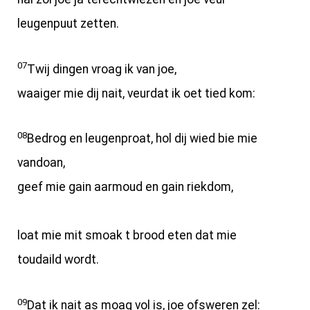
leugenpuut zetten.
07
Twij dingen vroag ik van joe,
waaiger mie dij nait, veurdat ik oet tied kom:
08
Bedrog en leugenproat, hol dij wied bie mie
vandoan,
geef mie gain aarmoud en gain riekdom,
loat mie mit smoak t brood eten dat mie
toudaild wordt.
09
Dat ik nait as moag vol is, joe ofsweren zel: