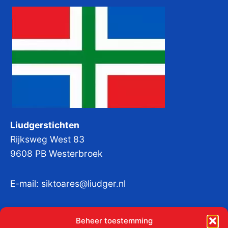
Liudgerstichten
Rijksweg West 83
9608 PB Westerbroek
E-mail:
siktoares@liudger.nl
IBAN NL 48 INGB 0003 184345 tnv
Beheer toestemming
Liudgerstichten