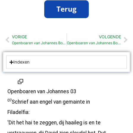
VORIGE
VOLGENDE
Vorige
Vo
Openboaren van Johannes Bosschop veur Sardes (3: 1-6)
Openboaren van Johannes Bosschop veur Laödicea (3:14-22)
Indexen
Openboaren van Johannes 03
07
Schrief aan engel van gemainte in
Filadelfia:
'Dit het hai te zeggen, dij haaileg is en te