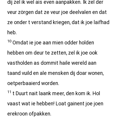
dij zel ik wel ais even aanpakken. Ik zel der
veur zörgen dat ze veur joe deelvalen en dat
ze onder t verstand kriegen, dat ik joe laifhad
heb.
10
Omdat ie joe aan mien odder holden
hebben om deur te zetten, zel ik joe ook
vastholden as dommit haile wereld aan
taand vuild en ale mensken dij doar wonen,
oetperbaaierd worden.
11
t Duurt nait laank meer, den kom ik. Hol
vaast wat ie hebben! Loat gainent joe joen
erekroon ofpakken.