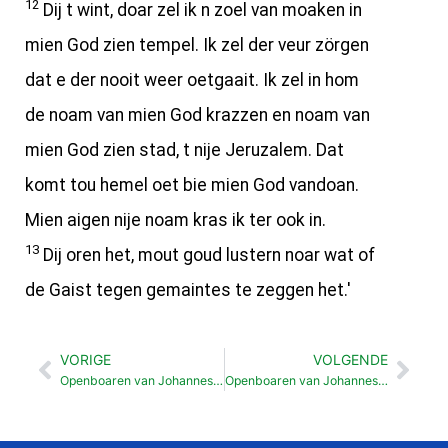
12
Dij t wint, doar zel ik n zoel van moaken in
mien God zien tempel. Ik zel der veur zörgen
dat e der nooit weer oetgaait. Ik zel in hom
de noam van mien God krazzen en noam van
mien God zien stad, t nije Jeruzalem. Dat
komt tou hemel oet bie mien God vandoan.
Mien aigen nije noam kras ik ter ook in.
13
Dij oren het, mout goud lustern noar wat of
de Gaist tegen gemaintes te zeggen het.'
VORIGE
VOLGENDE
Vorige
Vol
Openboaren van Johannes Bosschop veur Sardes (3: 1-6)
Openboaren van Johannes Bosschop veur Laödicea (3:14-22)