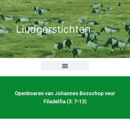
Ga
naar
de
Liudgerstichten
inhoud
Openboaren van Johannes Bosschop veur
Filadelfia (3: 7-13)