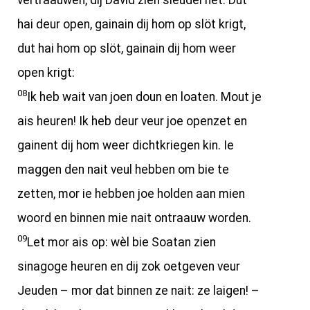
vertraauwen, dij David zien sleudel het. Dut
hai deur open, gainain dij hom op slöt krigt,
dut hai hom op slöt, gainain dij hom weer
open krigt:
08
Ik heb wait van joen doun en loaten. Mout je
ais heuren! Ik heb deur veur joe openzet en
gainent dij hom weer dichtkriegen kin. Ie
maggen den nait veul hebben om bie te
zetten, mor ie hebben joe holden aan mien
woord en binnen mie nait ontraauw worden.
09
Let mor ais op: wèl bie Soatan zien
sinagoge heuren en dij zok oetgeven veur
Jeuden – mor dat binnen ze nait: ze laigen! –