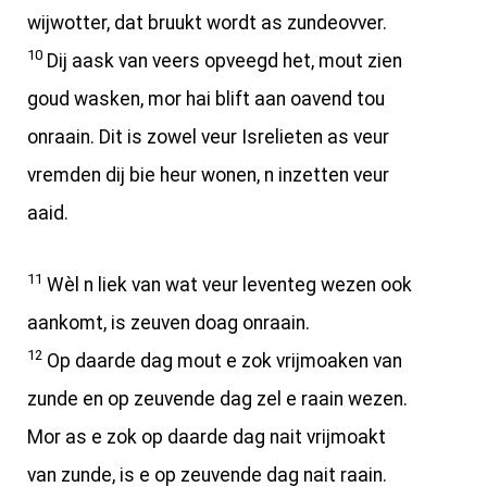
wijwotter, dat bruukt wordt as zundeovver.
10
Dij aask van veers opveegd het, mout zien
goud wasken, mor hai blift aan oavend tou
onraain. Dit is zowel veur Isrelieten as veur
vremden dij bie heur wonen, n inzetten veur
aaid.
11
Wèl n liek van wat veur leventeg wezen ook
aankomt, is zeuven doag onraain.
12
Op daarde dag mout e zok vrijmoaken van
zunde en op zeuvende dag zel e raain wezen.
Mor as e zok op daarde dag nait vrijmoakt
van zunde, is e op zeuvende dag nait raain.