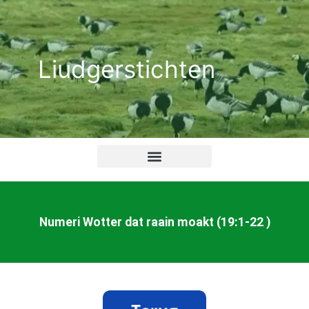
Ga
naar
de
Liudgerstichten
inhoud
Numeri Wotter dat raain moakt (19:1-22 )