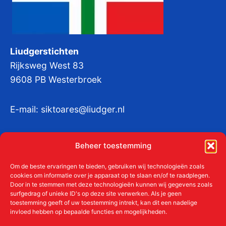
Liudgerstichten
Rijksweg West 83
9608 PB Westerbroek
E-mail:
siktoares@liudger.nl
IBAN NL 48 INGB 0003 184345 tnv
Beheer toestemming
Liudgerstichten
KvKnr:
41011712
Om de beste ervaringen te bieden, gebruiken wij technologieën zoals
cookies om informatie over je apparaat op te slaan en/of te raadplegen.
Door in te stemmen met deze technologieën kunnen wij gegevens zoals
surfgedrag of unieke ID's op deze site verwerken. Als je geen
toestemming geeft of uw toestemming intrekt, kan dit een nadelige
Meer over de Liudgerstichten
invloed hebben op bepaalde functies en mogelijkheden.
Geschiedenis