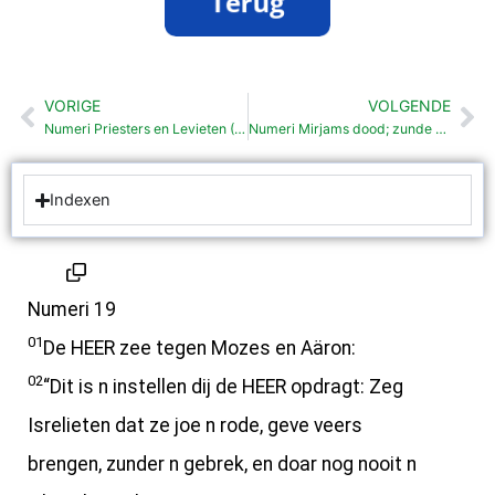
VORIGE
VOLGENDE
Vorige
Vo
Numeri Priesters en Levieten (18:1-32 )
Numeri Mirjams dood; zunde van Mozes en Aäron (20:1-13 )
Indexen
Numeri 19
01
De HEER zee tegen Mozes en Aäron:
02
“Dit is n instellen dij de HEER opdragt: Zeg
Isrelieten dat ze joe n rode, geve veers
brengen, zunder n gebrek, en doar nog nooit n