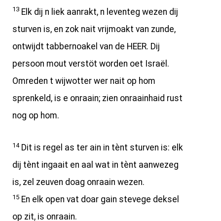
13
Elk dij n liek aanrakt, n leventeg wezen dij
sturven is, en zok nait vrijmoakt van zunde,
ontwijdt tabbernoakel van de HEER. Dij
persoon mout verstöt worden oet Israël.
Omreden t wijwotter wer nait op hom
sprenkeld, is e onraain; zien onraainhaid rust
nog op hom.
14
Dit is regel as ter ain in tènt sturven is: elk
dij tènt ingaait en aal wat in tènt aanwezeg
is, zel zeuven doag onraain wezen.
15
En elk open vat doar gain stevege deksel
op zit, is onraain.