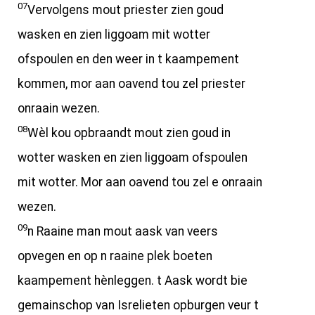
07
Vervolgens mout priester zien goud
wasken en zien liggoam mit wotter
ofspoulen en den weer in t kaampement
kommen, mor aan oavend tou zel priester
onraain wezen.
08
Wèl kou opbraandt mout zien goud in
wotter wasken en zien liggoam ofspoulen
mit wotter. Mor aan oavend tou zel e onraain
wezen.
09
n Raaine man mout aask van veers
opvegen en op n raaine plek boeten
kaampement hènleggen. t Aask wordt bie
gemainschop van Isrelieten opburgen veur t