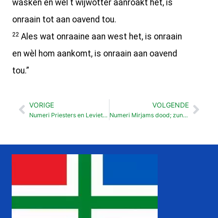
wasken en wèl t wijwotter aanroakt het, is
onraain tot aan oavend tou.
22
Ales wat onraaine aan west het, is onraain
en wèl hom aankomt, is onraain aan oavend
tou.”
VORIGE
VOLGENDE
Vorige
Vol
Numeri Priesters en Levieten (18:1-32 )
Numeri Mirjams dood; zunde van Mozes en Aäron (20:1-13 )