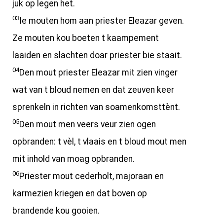
juk op legen het.
03
Ie mouten hom aan priester Eleazar geven.
Ze mouten kou boeten t kaampement
laaiden en slachten doar priester bie staait.
04
Den mout priester Eleazar mit zien vinger
wat van t bloud nemen en dat zeuven keer
sprenkeln in richten van soamenkomsttènt.
05
Den mout men veers veur zien ogen
opbranden: t vèl, t vlaais en t bloud mout men
mit inhold van moag opbranden.
06
Priester mout cederholt, majoraan en
karmezien kriegen en dat boven op
brandende kou gooien.