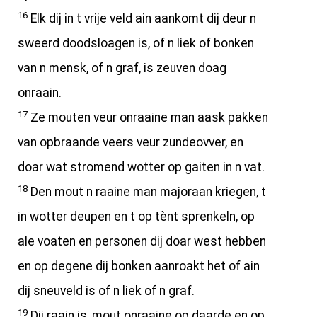
16
Elk dij in t vrije veld ain aankomt dij deur n
sweerd doodsloagen is, of n liek of bonken
van n mensk, of n graf, is zeuven doag
onraain.
17
Ze mouten veur onraaine man aask pakken
van opbraande veers veur zundeovver, en
doar wat stromend wotter op gaiten in n vat.
18
Den mout n raaine man majoraan kriegen, t
in wotter deupen en t op tènt sprenkeln, op
ale voaten en personen dij doar west hebben
en op degene dij bonken aanroakt het of ain
dij sneuveld is of n liek of n graf.
19
Dij raain is, mout onraaine op daarde en op