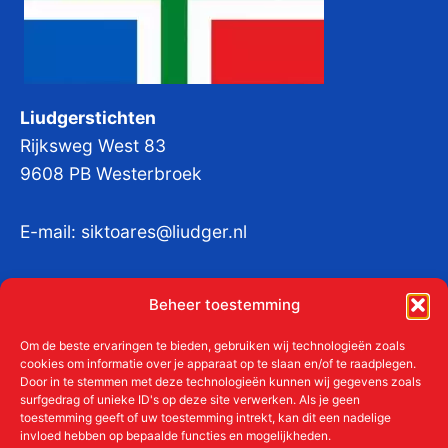
Liudgerstichten
Rijksweg West 83
9608 PB Westerbroek
E-mail:
siktoares@liudger.nl
IBAN NL 48 INGB 0003 184345 tnv
Beheer toestemming
Liudgerstichten
KvKnr:
41011712
Om de beste ervaringen te bieden, gebruiken wij technologieën zoals
cookies om informatie over je apparaat op te slaan en/of te raadplegen.
Door in te stemmen met deze technologieën kunnen wij gegevens zoals
surfgedrag of unieke ID's op deze site verwerken. Als je geen
toestemming geeft of uw toestemming intrekt, kan dit een nadelige
Meer over de Liudgerstichten
invloed hebben op bepaalde functies en mogelijkheden.