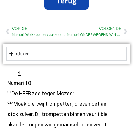
VORIGE
VOLGENDE
Vorige
Vo
Numeri Wolkzoel en vuurzoel (9:15-23 )
Numeri ONDERWEGENS VAN SINAI NOAR VLAKTE VAN MOÄB
Indexen
Numeri 10
01
De HEER zee tegen Mozes:
02
“Moak die twij trompetten, dreven oet ain
stok zulver. Dij trompetten binnen veur t bie
nkander roupen van gemainschop en veur t