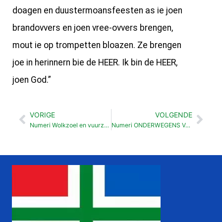
doagen en duustermoansfeesten as ie joen
brandovvers en joen vree-ovvers brengen,
mout ie op trompetten bloazen. Ze brengen
joe in herinnern bie de HEER. Ik bin de HEER,
joen God.”
VORIGE
VOLGENDE
Vorige
Vol
Numeri Wolkzoel en vuurzoel (9:15-23 )
Numeri ONDERWEGENS VAN SINAI NOAR VLAKTE VAN MOÄB