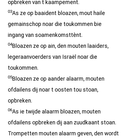
opbreken van t kaampement.
03
As ze op baaident bloazen, mout haile
gemainschop noar die toukommen bie
ingang van soamenkomsttènt.
04
Bloazen ze op ain, den mouten laaiders,
legeraanvoerders van Israël noar die
toukommen.
05
Bloazen ze op aander alaarm, mouten
ofdailens dij noar t oosten tou stoan,
opbreken.
06
As ie twijde alaarm bloazen, mouten
ofdailens opbreken dij aan zuudkaant stoan.
Trompetten mouten alaarm geven, den wordt