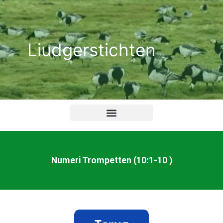
Ga
naar
de
Liudgerstichten
inhoud
Numeri Trompetten (10:1-10 )