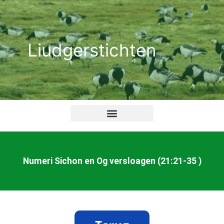
Ga
naar
de
Liudgerstichten
inhoud
Numeri Sichon en Og versloagen (21:21-35 )