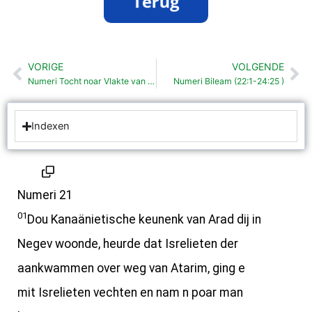
VORIGE
VOLGENDE
Vorige
Vo
Numeri Tocht noar Vlakte van Moäb (21:10-20 )
Numeri Bileam (22:1-24:25 )
Indexen
Numeri 21
01
Dou Kanaänietische keunenk van Arad dij in
Negev woonde, heurde dat Isrelieten der
aankwammen over weg van Atarim, ging e
mit Isrelieten vechten en nam n poar man