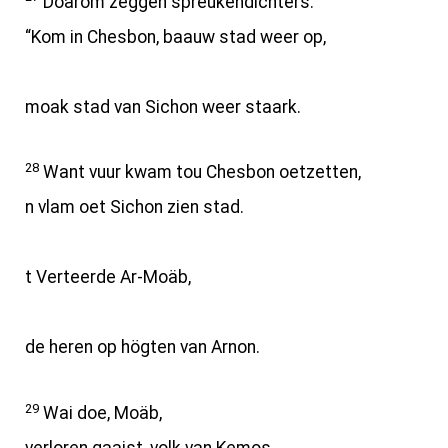
Doarom zeggen spreukendichters:
“Kom in Chesbon, baauw stad weer op,
moak stad van Sichon weer staark.
28
Want vuur kwam tou Chesbon oetzetten,
n vlam oet Sichon zien stad.
t Verteerde Ar-Moäb,
de heren op högten van Arnon.
29
Wai doe, Moäb,