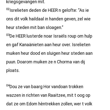
kriegsgevangen mit.
02
Isrelieten deden de HEER n gelofte: “As ie
ons dit volk haildaal in handen geven, zel wie
heur steden mit ban sloagen.”
03
De HEER lusterde noar Israëls roup om hulp
en gaf Kanaänieten aan heur over. Isrelieten
muiken heur dood en sluigen heur steden aan
puun. Doarom muiken ze n Chorma van dij
ploats.
04
Dou ze van baarg Hor vandoan trokken
wazzen in richten van Raaitzee, mit t oog op
dat ze om Edom hèntrekken zollen, wer t volk