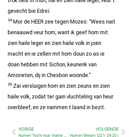
trok heur in muit, hai en zien haile leger, veur t
gevecht bie Edreï.
34
Mor de HEER zee tegen Mozes: “Wees nait
benaauwd veur hom, want ik geef hom mit
zien haile leger en zien haile volk in joen
macht en ie zellen mit hom doun zo as ie
doan hebben mit Sichon, keunenk van
Amorieten, dij in Chesbon woonde.”
35
Zai versluigen hom en zien zeuns en zien
haile volk, zodat ter gain vluchteling van heur
overbleef, en ze nammen t laand in bezit.
VORIGE
VOLGENDE
Vorige
Vol
Numeri Tocht noar Vlakte van Moäb (21:10-20 )
Numeri Bileam (22:1-24:25 )