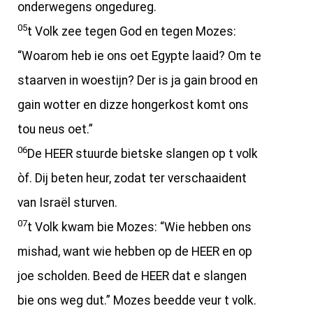
onderwegens ongedureg.
05
t Volk zee tegen God en tegen Mozes:
“Woarom heb ie ons oet Egypte laaid? Om te
staarven in woestijn? Der is ja gain brood en
gain wotter en dizze hongerkost komt ons
tou neus oet.”
06
De HEER stuurde bietske slangen op t volk
òf. Dij beten heur, zodat ter verschaaident
van Israël sturven.
07
t Volk kwam bie Mozes: “Wie hebben ons
mishad, want wie hebben op de HEER en op
joe scholden. Beed de HEER dat e slangen
bie ons weg dut.” Mozes beedde veur t volk.