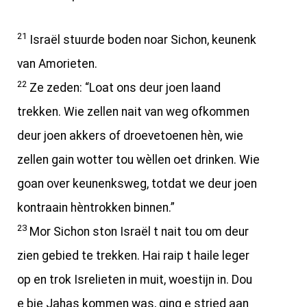
21
Israël stuurde boden noar Sichon, keunenk
van Amorieten.
22
Ze zeden: “Loat ons deur joen laand
trekken. Wie zellen nait van weg ofkommen
deur joen akkers of droevetoenen hèn, wie
zellen gain wotter tou wèllen oet drinken. Wie
goan over keunenksweg, totdat we deur joen
kontraain hèntrokken binnen.”
23
Mor Sichon ston Israël t nait tou om deur
zien gebied te trekken. Hai raip t haile leger
op en trok Isrelieten in muit, woestijn in. Dou
e bie Jahas kommen was, ging e stried aan