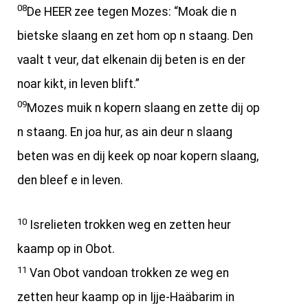
08
De HEER zee tegen Mozes: “Moak die n
bietske slaang en zet hom op n staang. Den
vaalt t veur, dat elkenain dij beten is en der
noar kikt, in leven blift.”
09
Mozes muik n kopern slaang en zette dij op
n staang. En joa hur, as ain deur n slaang
beten was en dij keek op noar kopern slaang,
den bleef e in leven.
10
Isrelieten trokken weg en zetten heur
kaamp op in Obot.
11
Van Obot vandoan trokken ze weg en
zetten heur kaamp op in Ijje-Haäbarim in