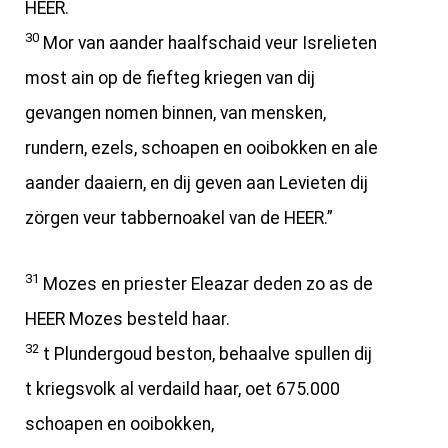
HEER.
30
Mor van aander haalfschaid veur Isrelieten
most ain op de fiefteg kriegen van dij
gevangen nomen binnen, van mensken,
rundern, ezels, schoapen en ooibokken en ale
aander daaiern, en dij geven aan Levieten dij
zörgen veur tabbernoakel van de HEER.”
31
Mozes en priester Eleazar deden zo as de
HEER Mozes besteld haar.
32
t Plundergoud beston, behaalve spullen dij
t kriegsvolk al verdaild haar, oet 675.000
schoapen en ooibokken,