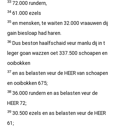
33
72.000 rundern,
34
61.000 ezels
35
en mensken, te waiten 32.000 vraauwen dij
gain biesloap had haren.
36
Dus beston haalfschaid veur manlu dij in t
leger goan wazzen oet 337.500 schoapen en
ooibokken
37
en as belasten veur de HEER van schoapen
en ooibokken 675;
38
36.000 rundern en as belasten veur de
HEER 72;
39
30.500 ezels en as belasten veur de HEER
61;