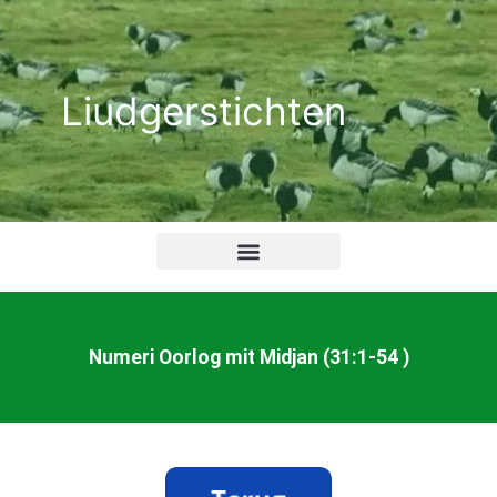
Ga
naar
de
Liudgerstichten
inhoud
Numeri Oorlog mit Midjan (31:1-54 )