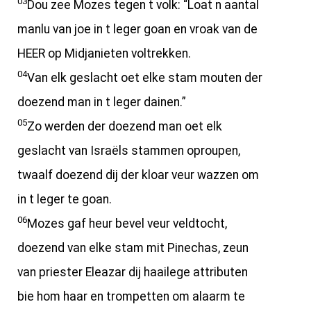
03
Dou zee Mozes tegen t volk: “Loat n aantal
manlu van joe in t leger goan en vroak van de
HEER op Midjanieten voltrekken.
04
Van elk geslacht oet elke stam mouten der
doezend man in t leger dainen.”
05
Zo werden der doezend man oet elk
geslacht van Israëls stammen oproupen,
twaalf doezend dij der kloar veur wazzen om
in t leger te goan.
06
Mozes gaf heur bevel veur veldtocht,
doezend van elke stam mit Pinechas, zeun
van priester Eleazar dij haailege attributen
bie hom haar en trompetten om alaarm te