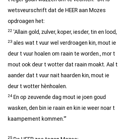
wetsveurschrift dat de HEER aan Mozes
opdroagen het:
22
'Allain gold, zulver, koper, iesder, tin en lood,
23
ales wat t vuur wel verdroagen kin, mout ie
deur t vuur hoalen om raain te worden., mor t
mout ook deur t wotter dat raain moakt. Aal t
aander dat t vuur nait haarden kin, mout ie
deur t wotter hènhoalen.
24
En op zeuvende dag mout ie joen goud
wasken, den bin ie raain en kin ie weer noar t
kaampement kommen.'”
25