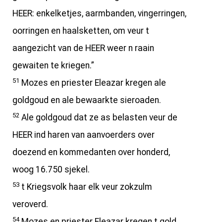
HEER: enkelketjes, aarmbanden, vingerringen,
oorringen en haalsketten, om veur t
aangezicht van de HEER weer n raain
gewaiten te kriegen.”
51
Mozes en priester Eleazar kregen ale
goldgoud en ale bewaarkte sieroaden.
52
Ale goldgoud dat ze as belasten veur de
HEER ind haren van aanvoerders over
doezend en kommedanten over honderd,
woog 16.750 sjekel.
53
t Kriegsvolk haar elk veur zokzulm
veroverd.
54
Mozes en priester Eleazar kregen t gold