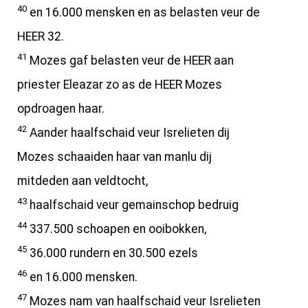
40
en 16.000 mensken en as belasten veur de
HEER 32.
41
Mozes gaf belasten veur de HEER aan
priester Eleazar zo as de HEER Mozes
opdroagen haar.
42
Aander haalfschaid veur Isrelieten dij
Mozes schaaiden haar van manlu dij
mitdeden aan veldtocht,
43
haalfschaid veur gemainschop bedruig
44
337.500 schoapen en ooibokken,
45
36.000 rundern en 30.500 ezels
46
en 16.000 mensken.
47
Mozes nam van haalfschaid veur Isrelieten