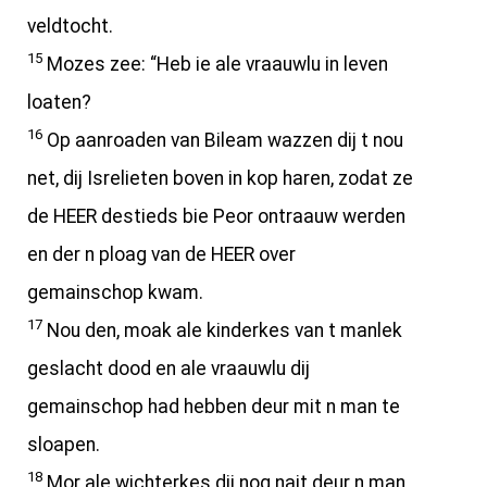
veldtocht.
15
Mozes zee: “Heb ie ale vraauwlu in leven
loaten?
16
Op aanroaden van Bileam wazzen dij t nou
net, dij Isrelieten boven in kop haren, zodat ze
de HEER destieds bie Peor ontraauw werden
en der n ploag van de HEER over
gemainschop kwam.
17
Nou den, moak ale kinderkes van t manlek
geslacht dood en ale vraauwlu dij
gemainschop had hebben deur mit n man te
sloapen.
18
Mor ale wichterkes dij nog nait deur n man