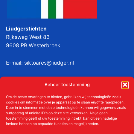
Liudgerstichten
Rijksweg West 83
9608 PB Westerbroek
E-mail:
siktoares@liudger.nl
IBAN NL 48 INGB 0003 184345 tnv
Beheer toestemming
Liudgerstichten
KvKnr:
41011712
Om de beste ervaringen te bieden, gebruiken wij technologieën zoals
cookies om informatie over je apparaat op te slaan en/of te raadplegen.
Door in te stemmen met deze technologieën kunnen wij gegevens zoals
surfgedrag of unieke ID's op deze site verwerken. Als je geen
toestemming geeft of uw toestemming intrekt, kan dit een nadelige
Meer over de Liudgerstichten
invloed hebben op bepaalde functies en mogelijkheden.
Geschiedenis