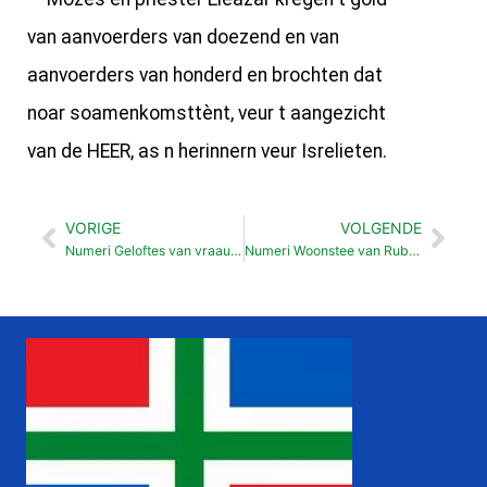
van aanvoerders van doezend en van
aanvoerders van honderd en brochten dat
noar soamenkomsttènt, veur t aangezicht
van de HEER, as n herinnern veur Isrelieten.
VORIGE
VOLGENDE
Vorige
Vol
Numeri Geloftes van vraauwlu (30:2-17 )
Numeri Woonstee van Ruben en Gad (32:1-42 )