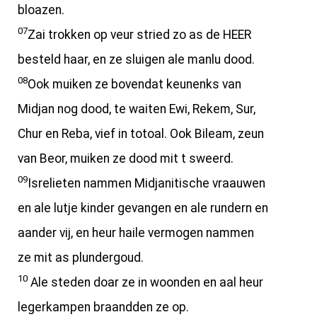
bloazen.
07
Zai trokken op veur stried zo as de HEER
besteld haar, en ze sluigen ale manlu dood.
08
Ook muiken ze bovendat keunenks van
Midjan nog dood, te waiten Ewi, Rekem, Sur,
Chur en Reba, vief in totoal. Ook Bileam, zeun
van Beor, muiken ze dood mit t sweerd.
09
Isrelieten nammen Midjanitische vraauwen
en ale lutje kinder gevangen en ale rundern en
aander vij, en heur haile vermogen nammen
ze mit as plundergoud.
10
Ale steden doar ze in woonden en aal heur
legerkampen braandden ze op.