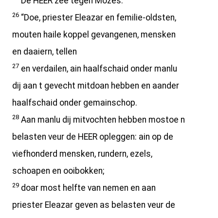
De HEER zee tegen Mozes:
26
“Doe, priester Eleazar en femilie-oldsten,
mouten haile koppel gevangenen, mensken
en daaiern, tellen
27
en verdailen, ain haalfschaid onder manlu
dij aan t gevecht mitdoan hebben en aander
haalfschaid onder gemainschop.
28
Aan manlu dij mitvochten hebben mostoe n
belasten veur de HEER opleggen: ain op de
viefhonderd mensken, rundern, ezels,
schoapen en ooibokken;
29
doar most helfte van nemen en aan
priester Eleazar geven as belasten veur de