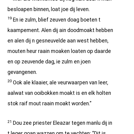
besloapen binnen, loat joe dij leven.
19
En ie zulm, blief zeuven doag boeten t
kaampement. Alen dij ain doodmoakt hebben
en alen dij n gesneuvelde aan west hebben,
mouten heur raain moaken loaten op daarde
en op zeuvende dag, ie zulm en joen
gevangenen.
20
Ook ale klaaier, ale veurwaarpen van leer,
aalwat van ooibokken moakt is en elk holten
stok raif mout raain moakt worden.”
21
Dou zee priester Eleazar tegen manlu dij in
t leger goan wazzen om te vechten: “Dit is