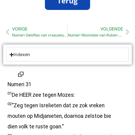
VORIGE
VOLGENDE
Vorige
Vo
Numeri Geloftes van vraauwlu (30:2-17 )
Numeri Woonstee van Ruben en Gad (32:1-42 )
Indexen
Numeri 31
01
De HEER zee tegen Mozes:
02
“Zeg tegen Isrelieten dat ze zok vreken
mouten op Midjanieten, doarnoa zelstoe bie
dien volk te ruste goan.”