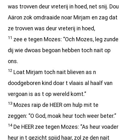
was trovven deur vreterij in hoed, net snij. Dou
Aäron zok omdraaide noar Mirjam en zag dat
ze trovven was deur vreterij in hoed,
11
zee e tegen Mozes: “Och Mozes, leg zunde
dij wie dwoas begoan hebben toch nait op
ons.
12
Loat Mirjam toch nait blieven as n
doodgeboren kind doar t vlaais al haalf van
vergoan is as t op wereld komt.”
13
Mozes raip de HEER om hulp mit te
zeggen: “O God, moak heur toch weer beter.”
14
De HEER zee tegen Mozes: “As heur voader
heur in t gezicht spijd haar, zol ze den nait