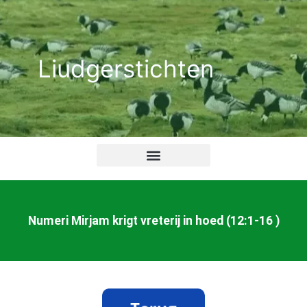
Ga
naar
de
Liudgerstichten
inhoud
Numeri Mirjam krigt vreterij in hoed (12:1-16 )