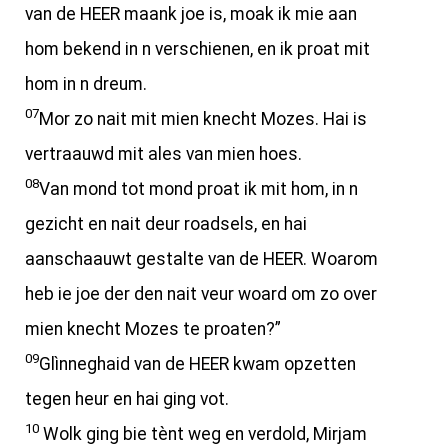
van de HEER maank joe is, moak ik mie aan
hom bekend in n verschienen, en ik proat mit
hom in n dreum.
07
Mor zo nait mit mien knecht Mozes. Hai is
vertraauwd mit ales van mien hoes.
08
Van mond tot mond proat ik mit hom, in n
gezicht en nait deur roadsels, en hai
aanschaauwt gestalte van de HEER. Woarom
heb ie joe der den nait veur woard om zo over
mien knecht Mozes te proaten?”
09
Glìnneghaid van de HEER kwam opzetten
tegen heur en hai ging vot.
10
Wolk ging bie tènt weg en verdold, Mirjam