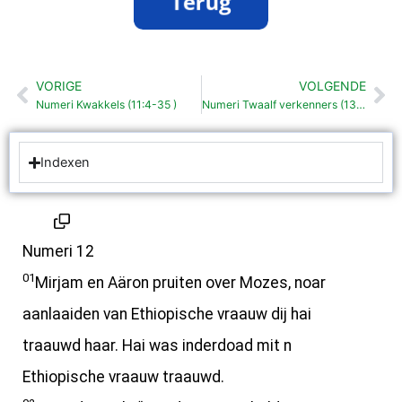
VORIGE
VOLGENDE
Vorige
Vo
Numeri Kwakkels (11:4-35 )
Numeri Twaalf verkenners (13:1-33 )
Indexen
Numeri 12
01
Mirjam en Aäron pruiten over Mozes, noar
aanlaaiden van Ethiopische vraauw dij hai
traauwd haar. Hai was inderdoad mit n
Ethiopische vraauw traauwd.