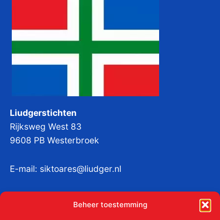
Liudgerstichten
Rijksweg West 83
9608 PB Westerbroek
E-mail:
siktoares@liudger.nl
IBAN NL 48 INGB 0003 184345 tnv
Beheer toestemming
Liudgerstichten