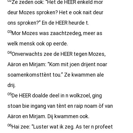
02
Ze zeden ook: “Het de HEER enkeld mor
deur Mozes sproken? Het e ook nait deur
ons sproken?” En de HEER heurde t.
03
Mor Mozes was zaachtzedeg, meer as
welk mensk ook op eerde.
04
Onverwachts zee de HEER tegen Mozes,
Aäron en Mirjam: “Kom mit joen drijent noar
soamenkomsttènt tou.” Ze kwammen ale
drij.
05
De HEER doalde deel in n wolkzoel, ging
stoan bie ingang van tènt en raip noam òf van
Aäron en Mirjam. Dij kwammen ook.
06
Hai zee: “Luster wat ik zeg. As ter n profeet