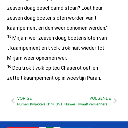
zeuven doag beschoamd stoan? Loat heur
zeuven doag boetensloten worden van t
kaampement en den weer opnomen worden.”
15
Mirjam wer zeuven doag boetensloten van
t kaampement en t volk trok nait wieder tot
Mirjam weer opnomen wer.
16
Dou trok t volk op tou Chaserot oet, en
zette t kaampement op in woestijn Paran.
VORIGE
VOLGENDE
Vorige
Vol
Numeri Kwakkels (11:4-35 )
Numeri Twaalf verkenners (13:1-33 )