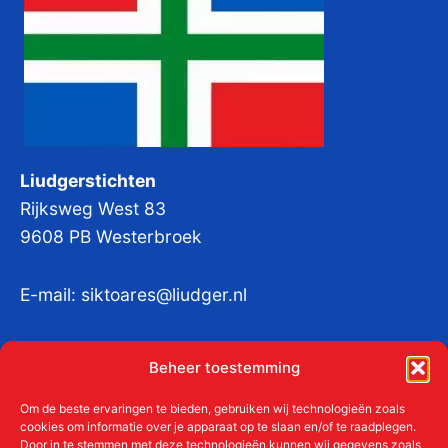
Liudgerstichten
Rijksweg West 83
9608 PB Westerbroek
E-mail:
siktoares@liudger.nl
IBAN NL 48 INGB 0003 184345 tnv
Beheer toestemming
Liudgerstichten
KvKnr:
41011712
Om de beste ervaringen te bieden, gebruiken wij technologieën zoals
cookies om informatie over je apparaat op te slaan en/of te raadplegen.
Door in te stemmen met deze technologieën kunnen wij gegevens zoals