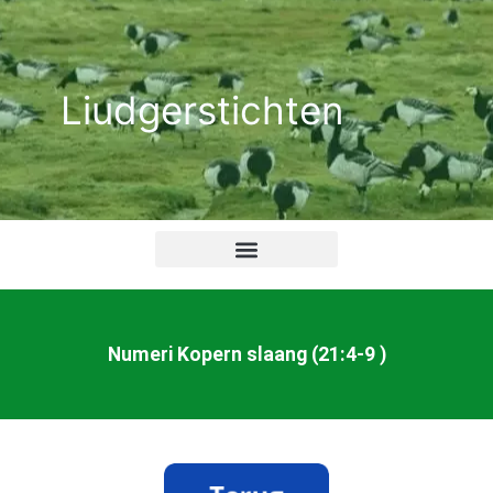
Ga
naar
de
Liudgerstichten
inhoud
Numeri Kopern slaang (21:4-9 )