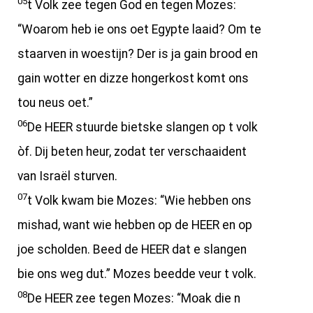
05
t Volk zee tegen God en tegen Mozes:
“Woarom heb ie ons oet Egypte laaid? Om te
staarven in woestijn? Der is ja gain brood en
gain wotter en dizze hongerkost komt ons
tou neus oet.”
06
De HEER stuurde bietske slangen op t volk
òf. Dij beten heur, zodat ter verschaaident
van Israël sturven.
07
t Volk kwam bie Mozes: “Wie hebben ons
mishad, want wie hebben op de HEER en op
joe scholden. Beed de HEER dat e slangen
bie ons weg dut.” Mozes beedde veur t volk.
08
De HEER zee tegen Mozes: “Moak die n