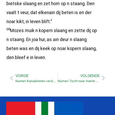
bietske slaang en zet hom op n staang. Den
vaalt t veur, dat elkenain dij beten is en der
noar kikt, in leven blift.”
09
Mozes muik n kopern slaang en zette dij op
n staang. En joa hur, as ain deur n slaang
beten was en dij keek op noar kopern slaang,
den bleef e in leven.
VORIGE
VOLGENDE
Vorige
Vol
Numeri Kanaänieten versloagen bie Chorma (21:1-3 )
Numeri Tocht noar Vlakte van Moäb (21:10-20 )