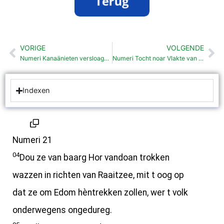
VORIGE
VOLGENDE
Vorige
Vo
Numeri Kanaänieten versloagen bie Chorma (21:1-3 )
Numeri Tocht noar Vlakte van Moäb (21:10-20 )
Indexen
Numeri 21
04
Dou ze van baarg Hor vandoan trokken
wazzen in richten van Raaitzee, mit t oog op
dat ze om Edom hèntrekken zollen, wer t volk
onderwegens ongedureg.