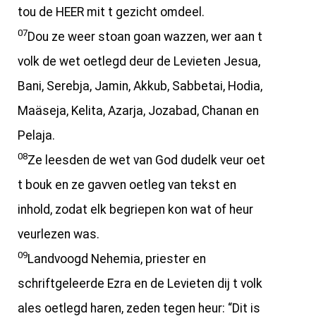
tou de HEER mit t gezicht omdeel.
07
Dou ze weer stoan goan wazzen, wer aan t
volk de wet oetlegd deur de Levieten Jesua,
Bani, Serebja, Jamin, Akkub, Sabbetai, Hodia,
Maäseja, Kelita, Azarja, Jozabad, Chanan en
Pelaja.
08
Ze leesden de wet van God dudelk veur oet
t bouk en ze gavven oetleg van tekst en
inhold, zodat elk begriepen kon wat of heur
veurlezen was.
09
Landvoogd Nehemia, priester en
schriftgeleerde Ezra en de Levieten dij t volk
ales oetlegd haren, zeden tegen heur: “Dit is