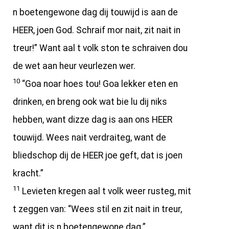
n boetengewone dag dij touwijd is aan de
HEER, joen God. Schraif mor nait, zit nait in
treur!” Want aal t volk ston te schraiven dou
de wet aan heur veurlezen wer.
10
“Goa noar hoes tou! Goa lekker eten en
drinken, en breng ook wat bie lu dij niks
hebben, want dizze dag is aan ons HEER
touwijd. Wees nait verdraiteg, want de
bliedschop dij de HEER joe geft, dat is joen
kracht.”
11
Levieten kregen aal t volk weer rusteg, mit
t zeggen van: “Wees stil en zit nait in treur,
want dit is n boetengewone dag.”