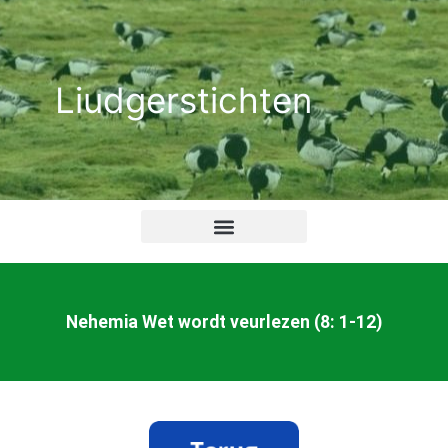
Ga
naar
de
Liudgerstichten
inhoud
Nehemia Wet wordt veurlezen (8: 1-12)