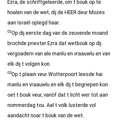
Ezra, de schriftgeleerde, om t bouk op te
hoalen van de wet, dij de HEER deur Mozes
aan Israël oplegd haar.
02
Op dij eerste dag van de zeuvende moand
brochde priester Ezra dat wetbouk op dij
vergoadern van ale manlu en vraauwlu en van
elk dij t volgen kon.
03
Op t plaain veur Wotterpoort leesde hai
manlu en vraauwlu en elk dij t begriepen kon
oet t bouk veur, vanòf dat t licht wer tot aan
nommerdag tou. Aal t volk lusterde vol
aandacht noar t bouk van de wet.