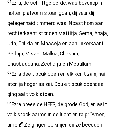
04
Ezra, de schriftgeleerde, was bovenop n
holten platvörm stoan goan, dij veur dij
gelegenhaid timmerd was. Noast hom aan
rechterkaant stonden Mattitja, Sema, Anaja,
Uria, Chilkia en Maäseja en aan linkerkaant
Pedaja, Misaël, Malkia, Chasum,
Chasbaddana, Zecharja en Mesullam.
05
Ezra dee t bouk open en elk kon t zain, hai
ston ja hoger as zai. Dou e t bouk opendee,
ging aal t volk stoan.
06
Ezra prees de HEER, de grode God, en aal t
volk stook aarms in de lucht en raip: “Amen,
amen!” Ze gingen op knijen en ze beedden