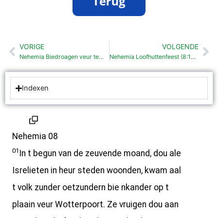
VORIGE
VOLGENDE
Vorige
Vo
Nehemia Biedroagen veur tempel (7:69-72)
Nehemia Loofhuttenfeest (8:13-18)
Indexen
Nehemia 08
01
In t begun van de zeuvende moand, dou ale
Isrelieten in heur steden woonden, kwam aal
t volk zunder oetzundern bie nkander op t
plaain veur Wotterpoort. Ze vruigen dou aan