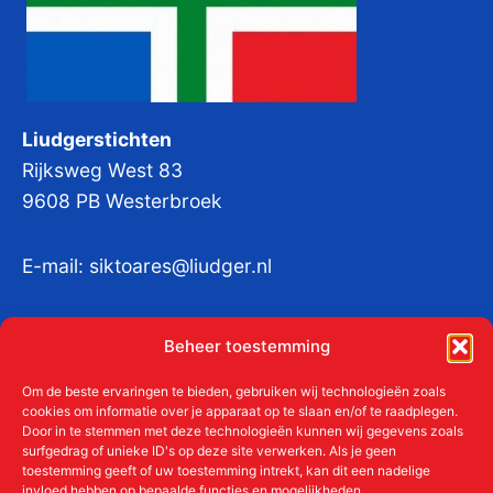
Liudgerstichten
Rijksweg West 83
9608 PB Westerbroek
E-mail:
siktoares@liudger.nl
IBAN NL 48 INGB 0003 184345 tnv
Beheer toestemming
Liudgerstichten
KvKnr:
41011712
Om de beste ervaringen te bieden, gebruiken wij technologieën zoals
cookies om informatie over je apparaat op te slaan en/of te raadplegen.
Door in te stemmen met deze technologieën kunnen wij gegevens zoals
surfgedrag of unieke ID's op deze site verwerken. Als je geen
toestemming geeft of uw toestemming intrekt, kan dit een nadelige
Meer over de Liudgerstichten
invloed hebben op bepaalde functies en mogelijkheden.