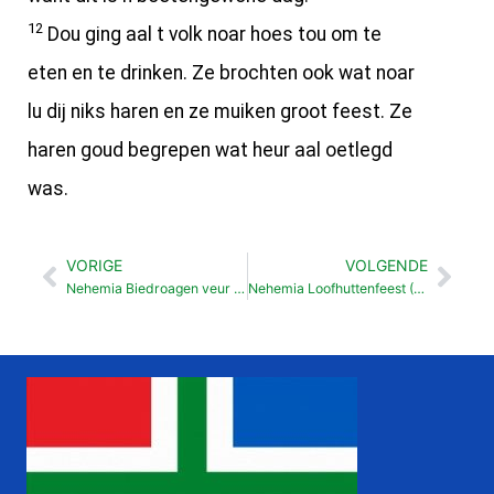
12
Dou ging aal t volk noar hoes tou om te
eten en te drinken. Ze brochten ook wat noar
lu dij niks haren en ze muiken groot feest. Ze
haren goud begrepen wat heur aal oetlegd
was.
VORIGE
VOLGENDE
Vorige
Vol
Nehemia Biedroagen veur tempel (7:69-72)
Nehemia Loofhuttenfeest (8:13-18)