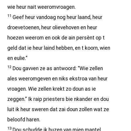
wie heur nait weeromvroagen.
11
Geef heur vandoag nog heur laand, heur
droevetoenen, heur olievehoven en heur
hoezen weerom en ook de ain persènt op t
geld dat ie heur laind hebben, en t koorn, wien
en eulie.”
12
Dou gavven ze as antwoord: “Wie zellen
ales weeromgeven en niks ekstroa van heur
vroagen. Wie zellen krekt zo doun as ie
zeggen.” Ik raip priesters bie nkander en dou
luit ik heur sweren dat zai doun zollen wat ze
beloofd haren.
13
Dou schudde ik buzen van mien mantel