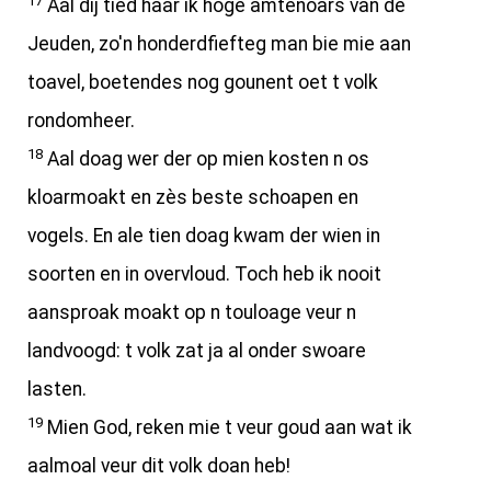
17
Aal dij tied haar ik hoge amtenoars van de
Jeuden, zo'n honderdfiefteg man bie mie aan
toavel, boetendes nog gounent oet t volk
rondomheer.
18
Aal doag wer der op mien kosten n os
kloarmoakt en zès beste schoapen en
vogels. En ale tien doag kwam der wien in
soorten en in overvloud. Toch heb ik nooit
aansproak moakt op n touloage veur n
landvoogd: t volk zat ja al onder swoare
lasten.
19
Mien God, reken mie t veur goud aan wat ik
aalmoal veur dit volk doan heb!