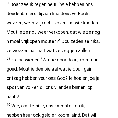
08
Doar zee ik tegen heur: “Wie hebben ons
Jeudenbruiers dij aan haaidens verkocht
wazzen, weer vrijkocht zoveul as wie konden.
Mout ie ze nou weer verkopen, dat wie ze nog
n moal vrijkopen mouten?” Dou zeden ze niks,
ze wozzen hail nait wat ze zeggen zollen.
09
Ik ging wieder: “Wat ie doar doun, komt nait
goud. Mout ie den bie aal wat ie doun gain
ontzag hebben veur ons God? Ie hoalen joe ja
spot van volken dij ons vijanden binnen, op
haals!
10
Wie, ons femilie, ons knechten en ik,
hebben heur ook geld en koorn laind. Dat wil