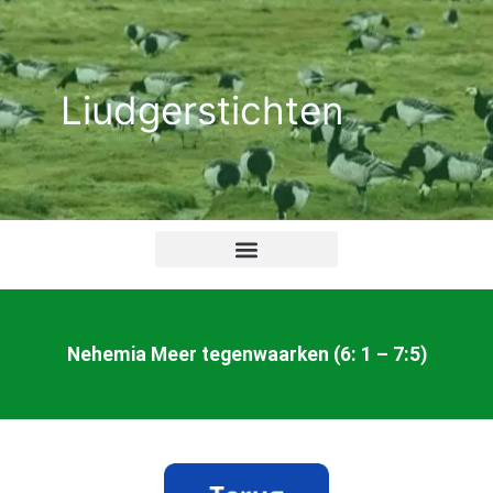
Ga
naar
de
Liudgerstichten
inhoud
Nehemia Meer tegenwaarken (6: 1 – 7:5)