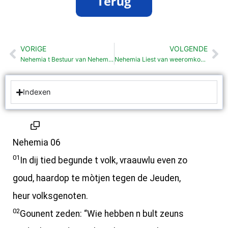
VORIGE
VOLGENDE
Vorige
Vo
Nehemia t Bestuur van Nehemia (5: 1-19)
Nehemia Liest van weeromkommen ballengs (7: 6-68)
Indexen
Nehemia 06
01
In dij tied begunde t volk, vraauwlu even zo
goud, haardop te mòtjen tegen de Jeuden,
heur volksgenoten.
02
Gounent zeden: “Wie hebben n bult zeuns