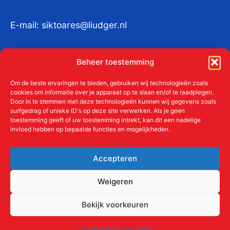
E-mail:
siktoares@liudger.nl
IBAN NL 48 INGB 0003 184345 tnv
Beheer toestemming
Liudgerstichten
KvKnr:
41011712
Om de beste ervaringen te bieden, gebruiken wij technologieën zoals
cookies om informatie over je apparaat op te slaan en/of te raadplegen.
Door in te stemmen met deze technologieën kunnen wij gegevens zoals
surfgedrag of unieke ID's op deze site verwerken. Als je geen
toestemming geeft of uw toestemming intrekt, kan dit een nadelige
Meer over de Liudgerstichten
invloed hebben op bepaalde functies en mogelijkheden.
Geschiedenis
Aanmelden als donateur
Accepteren
ANBI
Beleidsplan
Weigeren
Contact
Bekijk voorkeuren
Links
Cookiebeleid
Privacybeleid