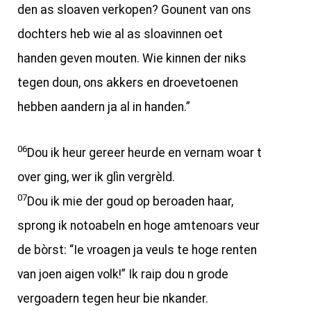
den as sloaven verkopen? Gounent van ons
dochters heb wie al as sloavinnen oet
handen geven mouten. Wie kinnen der niks
tegen doun, ons akkers en droevetoenen
hebben aandern ja al in handen.”
06
Dou ik heur gereer heurde en vernam woar t
over ging, wer ik glìn vergrèld.
07
Dou ik mie der goud op beroaden haar,
sprong ik notoabeln en hoge amtenoars veur
de bòrst: “Ie vroagen ja veuls te hoge renten
van joen aigen volk!” Ik raip dou n grode
vergoadern tegen heur bie nkander.