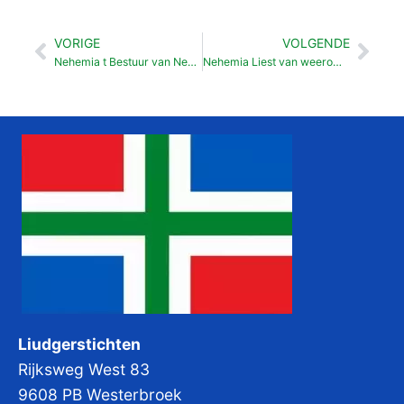
VORIGE
VOLGENDE
Vorige
Vol
Nehemia t Bestuur van Nehemia (5: 1-19)
Nehemia Liest van weeromkommen ballengs (7: 6-68)
Liudgerstichten
Rijksweg West 83
9608 PB Westerbroek