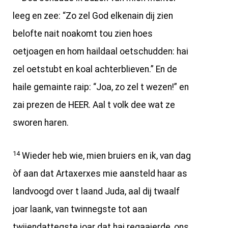
leeg en zee: “Zo zel God elkenain dij zien
belofte nait noakomt tou zien hoes
oetjoagen en hom haildaal oetschudden: hai
zel oetstubt en koal achterblieven.” En de
haile gemainte raip: “Joa, zo zel t wezen!” en
zai prezen de HEER. Aal t volk dee wat ze
sworen haren.
14
Wieder heb wie, mien bruiers en ik, van dag
òf aan dat Artaxerxes mie aansteld haar as
landvoogd over t laand Juda, aal dij twaalf
joar laank, van twinnegste tot aan
twijendattegste joar dat hai regaaierde, ons