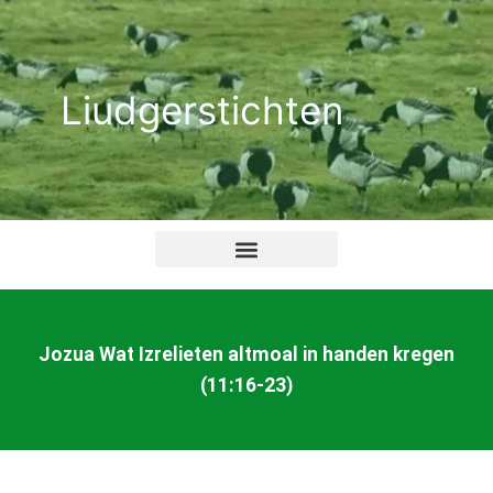
Ga
naar
de
Liudgerstichten
inhoud
Jozua Wat Izrelieten altmoal in handen kregen
(11:16-23)