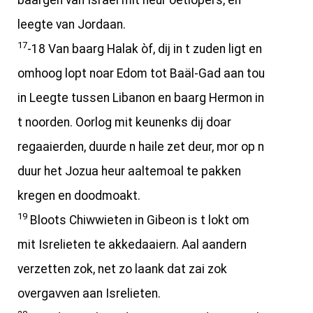
baargen van Israël mit heur oetlopers, en
leegte van Jordaan.
17
-18 Van baarg Halak òf, dij in t zuden ligt en
omhoog lopt noar Edom tot Baäl-Gad aan tou
in Leegte tussen Libanon en baarg Hermon in
t noorden. Oorlog mit keunenks dij doar
regaaierden, duurde n haile zet deur, mor op n
duur het Jozua heur aaltemoal te pakken
kregen en doodmoakt.
19
Bloots Chiwwieten in Gibeon is t lokt om
mit Isrelieten te akkedaaiern. Aal aandern
verzetten zok, net zo laank dat zai zok
overgavven aan Isrelieten.