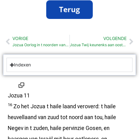
VORIGE
VOLGENDE
Vorige
Vo
Jozua Oorlog in t noorden van Kanan (11: 1-15)
Jozua Twij keunenks aan oostkaant Jordoan (12: 1- 6)
Indexen
Jozua 11
16
Zo het Jozua t haile laand veroverd: t haile
heuvellaand van zuud tot noord aan tou, haile
Negev in t zuden, haile pervinzie Gosen, en