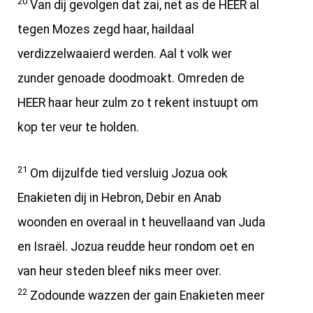
20
Van dij gevolgen dat zai, net as de HEER al
tegen Mozes zegd haar, haildaal
verdizzelwaaierd werden. Aal t volk wer
zunder genoade doodmoakt. Omreden de
HEER haar heur zulm zo t rekent instuupt om
kop ter veur te holden.
21
Om dijzulfde tied versluig Jozua ook
Enakieten dij in Hebron, Debir en Anab
woonden en overaal in t heuvellaand van Juda
en Israël. Jozua reudde heur rondom oet en
van heur steden bleef niks meer over.
22
Zodounde wazzen der gain Enakieten meer