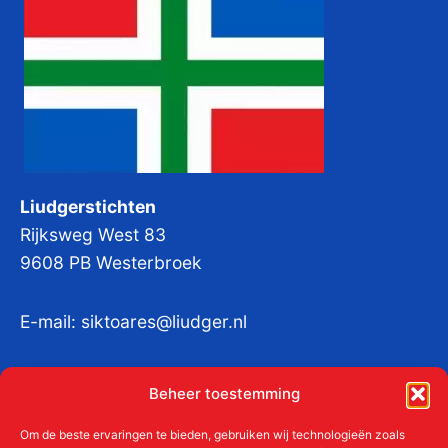
Liudgerstichten
Rijksweg West 83
9608 PB Westerbroek
E-mail:
siktoares@liudger.nl
IBAN NL 48 INGB 0003 184345 tnv
Beheer toestemming
Liudgerstichten
KvKnr:
41011712
Om de beste ervaringen te bieden, gebruiken wij technologieën zoals