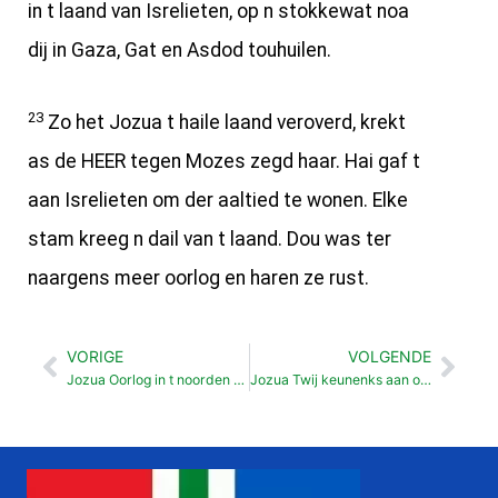
in t laand van Isrelieten, op n stokkewat noa
dij in Gaza, Gat en Asdod touhuilen.
23
Zo het Jozua t haile laand veroverd, krekt
as de HEER tegen Mozes zegd haar. Hai gaf t
aan Isrelieten om der aaltied te wonen. Elke
stam kreeg n dail van t laand. Dou was ter
naargens meer oorlog en haren ze rust.
VORIGE
VOLGENDE
Vorige
Vol
Jozua Oorlog in t noorden van Kanan (11: 1-15)
Jozua Twij keunenks aan oostkaant Jordoan (12: 1- 6)