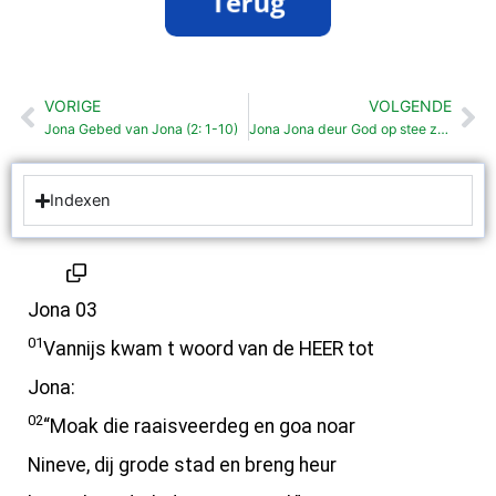
VORIGE
VOLGENDE
Vorige
Vo
Jona Gebed van Jona (2: 1-10)
Jona Jona deur God op stee zet (4: 1-11)
Indexen
Jona 03
01
Vannijs kwam t woord van de HEER tot
Jona:
02
“Moak die raaisveerdeg en goa noar
Nineve, dij grode stad en breng heur