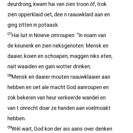
deurdrong, kwam hai van zien troon òf, trok
zien opperklaid oet, dee n raauwklaid aan en
ging zitten in potaask.
07
Hai luit in Nineve omroupen: “In noam van
de keunenk en zien rieksgenoten: Mensk en
daaier, koien en schoapen, maggen niks eten,
nait waaiden en gain wotter drinken.
08
Mensk en daaier mouten raauwklaaier aan
hebben en oet ale macht God aanroupen en
zok bekeren van heur verkeerde wandel en
van t onrecht doar ze handen aan voelmoakt
hebben.
09
Wèl wait, God kon der ais aans over denken