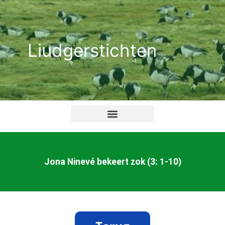
Ga
naar
de
Liudgerstichten
inhoud
Jona Ninevé bekeert zok (3: 1-10)