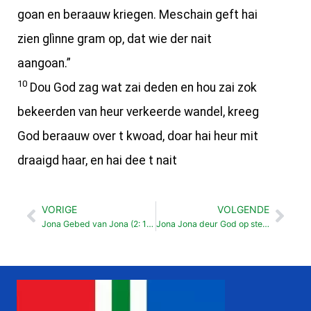
goan en beraauw kriegen. Meschain geft hai
zien glìnne gram op, dat wie der nait
aangoan.”
10
Dou God zag wat zai deden en hou zai zok
bekeerden van heur verkeerde wandel, kreeg
God beraauw over t kwoad, doar hai heur mit
draaigd haar, en hai dee t nait
VORIGE
VOLGENDE
Vorige
Vol
Jona Gebed van Jona (2: 1-10)
Jona Jona deur God op stee zet (4: 1-11)