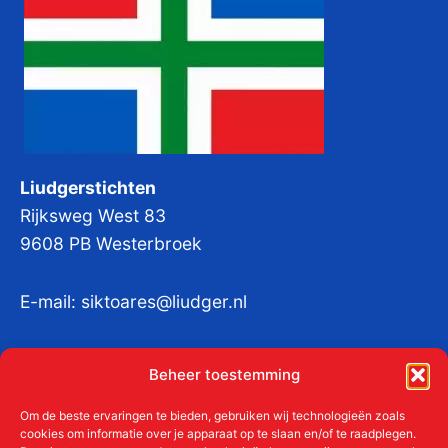
Liudgerstichten
Rijksweg West 83
9608 PB Westerbroek
E-mail:
siktoares@liudger.nl
IBAN NL 48 INGB 0003 184345 tnv
Beheer toestemming
Liudgerstichten
KvKnr:
41011712
Om de beste ervaringen te bieden, gebruiken wij technologieën zoals
cookies om informatie over je apparaat op te slaan en/of te raadplegen.