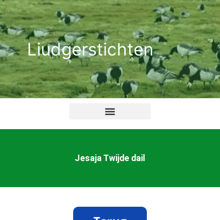
Ga
naar
de
Liudgerstichten
inhoud
Jesaja Twijde dail