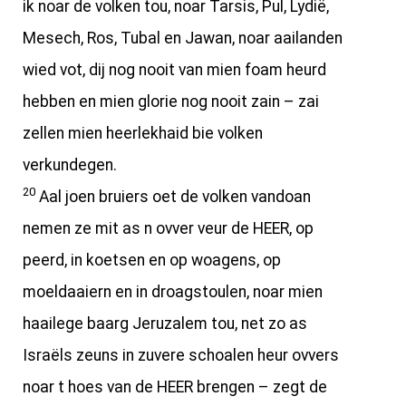
ik noar de volken tou, noar Tarsis, Pul, Lydië,
Mesech, Ros, Tubal en Jawan, noar aailanden
wied vot, dij nog nooit van mien foam heurd
hebben en mien glorie nog nooit zain – zai
zellen mien heerlekhaid bie volken
verkundegen.
20
Aal joen bruiers oet de volken vandoan
nemen ze mit as n ovver veur de HEER, op
peerd, in koetsen en op woagens, op
moeldaaiern en in droagstoulen, noar mien
haailege baarg Jeruzalem tou, net zo as
Israëls zeuns in zuvere schoalen heur ovvers
noar t hoes van de HEER brengen – zegt de