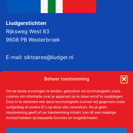
Liudgerstichten
Rijksweg West 83
9608 PB Westerbroek
E-mail:
siktoares@liudger.nl
IBAN NL 48 INGB 0003 184345 tnv
Beheer toestemming
Liudgerstichten
KvKnr:
41011712
Om de beste ervaringen te bieden, gebruiken wij technologieën zoals
cookies om informatie over je apparaat op te slaan en/of te raadplegen.
Door in te stemmen met deze technologieën kunnen wij gegevens zoals
surfgedrag of unieke ID's op deze site verwerken. Als je geen
toestemming geeft of uw toestemming intrekt, kan dit een nadelige
Meer over de Liudgerstichten
invloed hebben op bepaalde functies en mogelijkheden.
Geschiedenis
Aanmelden als donateur