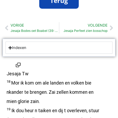
VORIGE
VOLGENDE
Vorige
Vo
Jesaja Bodes oet Boabel (39: 1- 8)
Jesaja Perfeet zien bosschop
Indexen
Jesaja Tw
18
Mor ik kom om ale landen en volken bie
nkander te brengen. Zai zellen kommen en
mien glorie zain.
19
Ik dou heur n taiken en dij t overleven, stuur