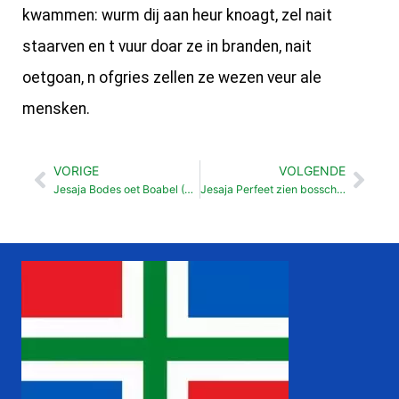
kwammen: wurm dij aan heur knoagt, zel nait
staarven en t vuur doar ze in branden, nait
oetgoan, n ofgries zellen ze wezen veur ale
mensken.
VORIGE
VOLGENDE
Vorige
Vol
Jesaja Bodes oet Boabel (39: 1- 8)
Jesaja Perfeet zien bosschop