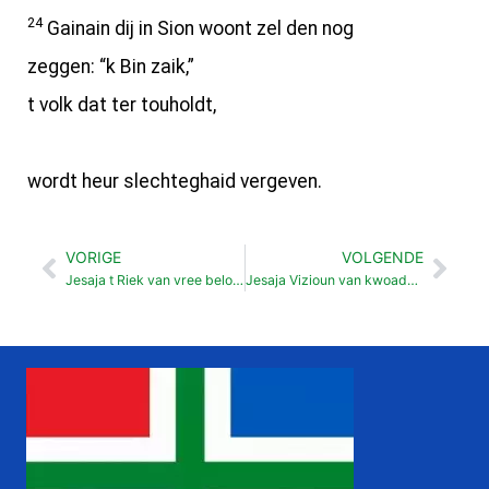
24
Gainain dij in Sion woont zel den nog
zeggen: “k Bin zaik,”
t volk dat ter touholdt,
wordt heur slechteghaid vergeven.
VORIGE
VOLGENDE
Vorige
Vol
Jesaja t Riek van vree beloofd (32: 1-20)
Jesaja Vizioun van kwoadens en verlözzen