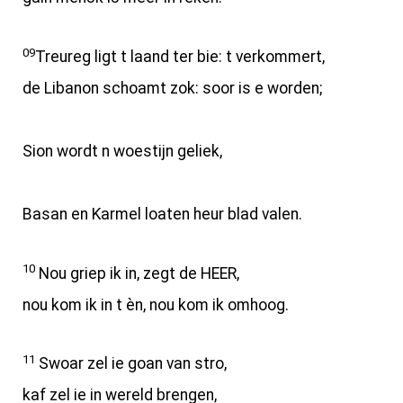
09
Treureg ligt t laand ter bie: t verkommert,
de Libanon schoamt zok: soor is e worden;
Sion wordt n woestijn geliek,
Basan en Karmel loaten heur blad valen.
10
Nou griep ik in, zegt de HEER,
nou kom ik in t èn, nou kom ik omhoog.
11
Swoar zel ie goan van stro,
kaf zel ie in wereld brengen,