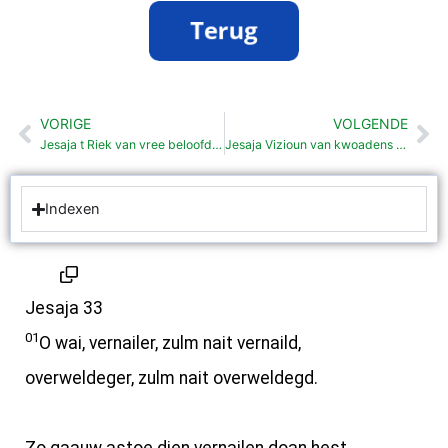
VORIGE
VOLGENDE
Vorige
Vo
Jesaja t Riek van vree beloofd (32: 1-20)
Jesaja Vizioun van kwoadens en verlözzen
Indexen
Jesaja 33
01
O wai, vernailer, zulm nait vernaild,
overweldeger, zulm nait overweldegd.