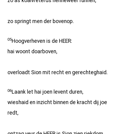
zo as koalvreterds hènneweer runnen,
zo springt men der bovenop.
05
Hoogverheven is de HEER:
hai woont doarboven,
overloadt Sion mit recht en gerechteghaid.
06
Laank let hai joen levent duren,
wieshaid en inzicht binnen de kracht dij joe
redt,
ontzag veur de HEER is Sion zien riekdom.