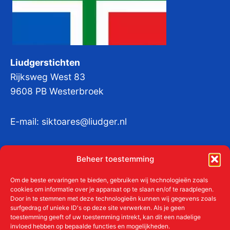
Liudgerstichten
Rijksweg West 83
9608 PB Westerbroek
E-mail:
siktoares@liudger.nl
IBAN NL 48 INGB 0003 184345 tnv
Beheer toestemming
Liudgerstichten
KvKnr:
41011712
Om de beste ervaringen te bieden, gebruiken wij technologieën zoals
cookies om informatie over je apparaat op te slaan en/of te raadplegen.
Door in te stemmen met deze technologieën kunnen wij gegevens zoals
surfgedrag of unieke ID's op deze site verwerken. Als je geen
toestemming geeft of uw toestemming intrekt, kan dit een nadelige
Meer over de Liudgerstichten
invloed hebben op bepaalde functies en mogelijkheden.