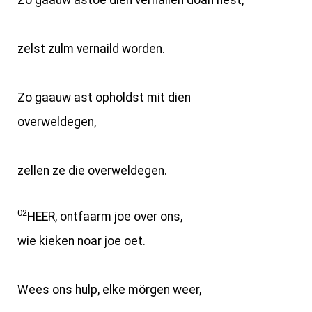
Zo gaauw astoe dien vernailen doan hest,
zelst zulm vernaild worden.
Zo gaauw ast opholdst mit dien
overweldegen,
zellen ze die overweldegen.
02
HEER, ontfaarm joe over ons,
wie kieken noar joe oet.
Wees ons hulp, elke mörgen weer,