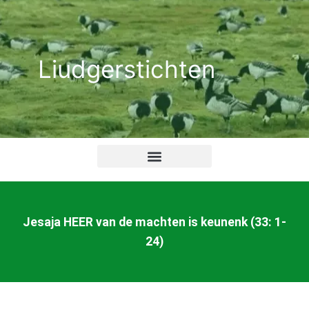
Ga
naar
de
Liudgerstichten
inhoud
Jesaja HEER van de machten is keunenk (33: 1-
24)