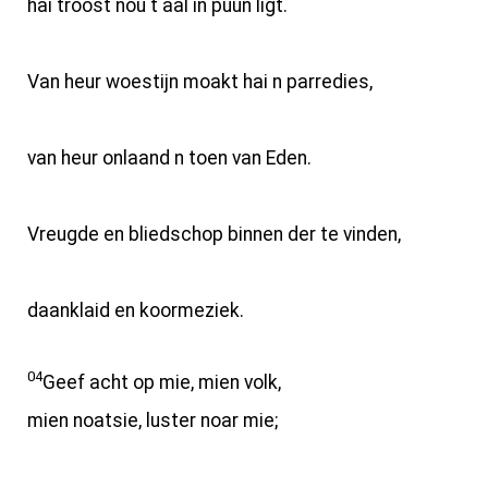
hai troost nou t aal in puun ligt.
Van heur woestijn moakt hai n parredies,
van heur onlaand n toen van Eden.
Vreugde en bliedschop binnen der te vinden,
daanklaid en koormeziek.
04
Geef acht op mie, mien volk,
mien noatsie, luster noar mie;