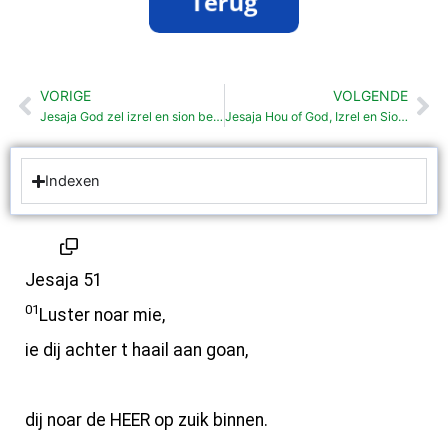
VORIGE
VOLGENDE
Vorige
Vo
Jesaja God zel izrel en sion bevrijden
Jesaja Hou of God, Izrel en Sion op nkander betrokken binnen (51: 9-52:12)
Indexen
Jesaja 51
01
Luster noar mie,
ie dij achter t haail aan goan,
dij noar de HEER op zuik binnen.