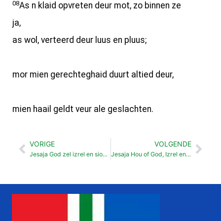
08
As n klaid opvreten deur mot, zo binnen ze
ja,
as wol, verteerd deur luus en pluus;
mor mien gerechteghaid duurt altied deur,
mien haail geldt veur ale geslachten.
VORIGE
VOLGENDE
Vorige
Vol
Jesaja God zel izrel en sion bevrijden
Jesaja Hou of God, Izrel en Sion op nkander betrokken binnen (51: 9-52:12)