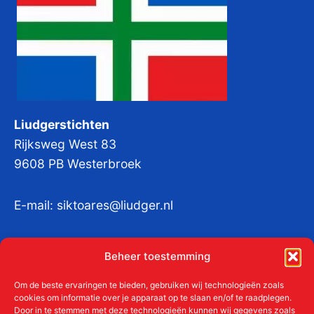
Liudgerstichten
Rijksweg West 83
9608 PB Westerbroek
E-mail:
siktoares@liudger.nl
IBAN NL 48 INGB 0003 184345 tnv
Beheer toestemming
Liudgerstichten
KvKnr:
41011712
Om de beste ervaringen te bieden, gebruiken wij technologieën zoals
cookies om informatie over je apparaat op te slaan en/of te raadplegen.
Door in te stemmen met deze technologieën kunnen wij gegevens zoals