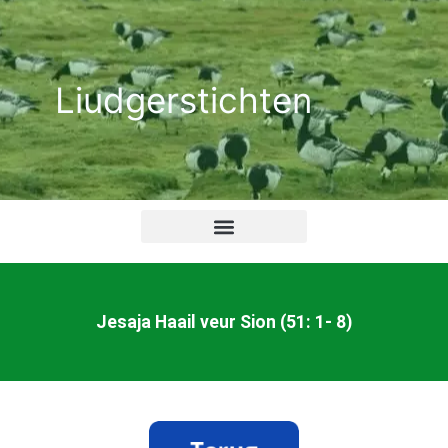
Ga
naar
de
Liudgerstichten
inhoud
Jesaja Haail veur Sion (51: 1- 8)