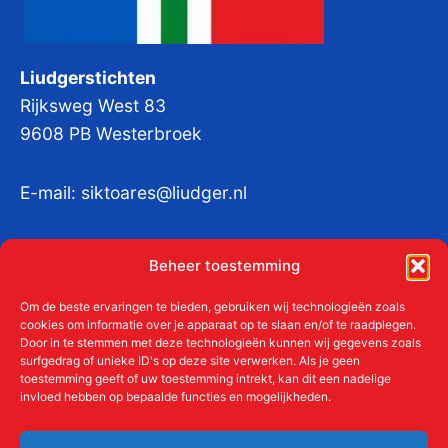
Liudgerstichten
Rijksweg West 83
9608 PB Westerbroek
E-mail:
siktoares@liudger.nl
IBAN NL 48 INGB 0003 184345 tnv
Beheer toestemming
Liudgerstichten
KvKnr:
41011712
Om de beste ervaringen te bieden, gebruiken wij technologieën zoals
cookies om informatie over je apparaat op te slaan en/of te raadplegen.
Door in te stemmen met deze technologieën kunnen wij gegevens zoals
surfgedrag of unieke ID's op deze site verwerken. Als je geen
toestemming geeft of uw toestemming intrekt, kan dit een nadelige
Meer over de Liudgerstichten
invloed hebben op bepaalde functies en mogelijkheden.
Geschiedenis
Aanmelden als donateur