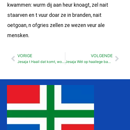
kwammen: wurm dij aan heur knoagt, zel nait
staarven en t vuur doar ze in branden, nait
oetgoan, n ofgries zellen ze wezen veur ale
mensken.
VORIGE
VOLGENDE
Vorige
Vol
Jesaja t Haail dat komt, wordt oetschilderd (54: 1-55:13)
Jesaja Wèl op haailege baarg wonen mag