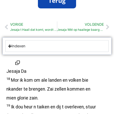
VORIGE
VOLGENDE
Vorige
Vo
Jesaja t Haail dat komt, wordt oetschilderd (54: 1-55:13)
Jesaja Wèl op haailege baarg wonen mag
Indexen
Jesaja Da
18
Mor ik kom om ale landen en volken bie
nkander te brengen. Zai zellen kommen en
mien glorie zain.
19
Ik dou heur n taiken en dij t overleven, stuur