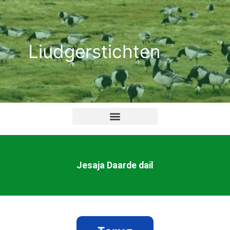
Ga
naar
de
Liudgerstichten
inhoud
Jesaja Daarde dail