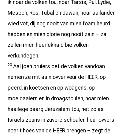
ik noar de volken tou, noar Tarsis, Pul, Lydië,
Mesech, Ros, Tubal en Jawan, noar aailanden
wied vot, dij nog nooit van mien foam heurd
hebben en mien glorie nog nooit zain – zai
zellen mien heerlekhaid bie volken
verkundegen.
20
Aal joen bruiers oet de volken vandoan
nemen ze mit as n ovver veur de HEER, op
peerd, in koetsen en op woagens, op
moeldaaiern en in droagstoulen, noar mien
haailege baarg Jeruzalem tou, net zo as
Israëls zeuns in zuvere schoalen heur ovvers
noar t hoes van de HEER brengen – zegt de