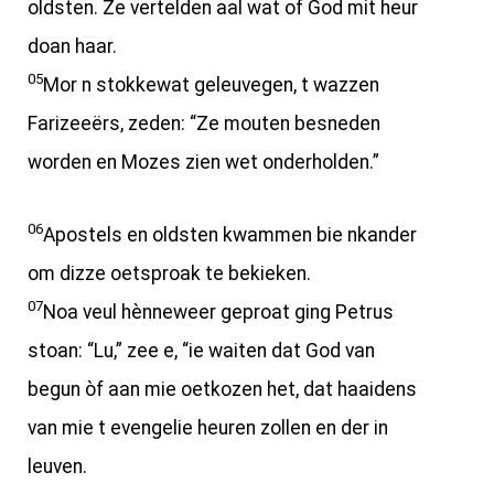
oldsten. Ze vertelden aal wat of God mit heur
doan haar.
05
Mor n stokkewat geleuvegen, t wazzen
Farizeeërs, zeden: “Ze mouten besneden
worden en Mozes zien wet onderholden.”
06
Apostels en oldsten kwammen bie nkander
om dizze oetsproak te bekieken.
07
Noa veul hènneweer geproat ging Petrus
stoan: “Lu,” zee e, “ie waiten dat God van
begun òf aan mie oetkozen het, dat haaidens
van mie t evengelie heuren zollen en der in
leuven.