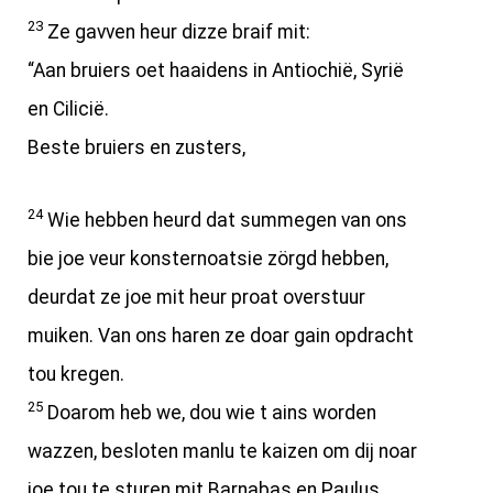
23
Ze gavven heur dizze braif mit:
“Aan bruiers oet haaidens in Antiochië, Syrië
en Cilicië.
Beste bruiers en zusters,
24
Wie hebben heurd dat summegen van ons
bie joe veur konsternoatsie zörgd hebben,
deurdat ze joe mit heur proat overstuur
muiken. Van ons haren ze doar gain opdracht
tou kregen.
25
Doarom heb we, dou wie t ains worden
wazzen, besloten manlu te kaizen om dij noar
joe tou te sturen mit Barnabas en Paulus,