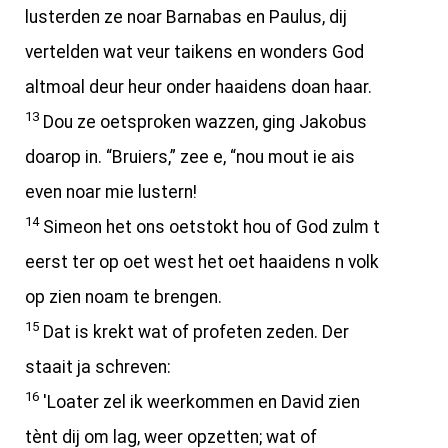
lusterden ze noar Barnabas en Paulus, dij
vertelden wat veur taikens en wonders God
altmoal deur heur onder haaidens doan haar.
13
Dou ze oetsproken wazzen, ging Jakobus
doarop in. “Bruiers,” zee e, “nou mout ie ais
even noar mie lustern!
14
Simeon het ons oetstokt hou of God zulm t
eerst ter op oet west het oet haaidens n volk
op zien noam te brengen.
15
Dat is krekt wat of profeten zeden. Der
staait ja schreven:
16
'Loater zel ik weerkommen en David zien
tènt dij om lag, weer opzetten; wat of