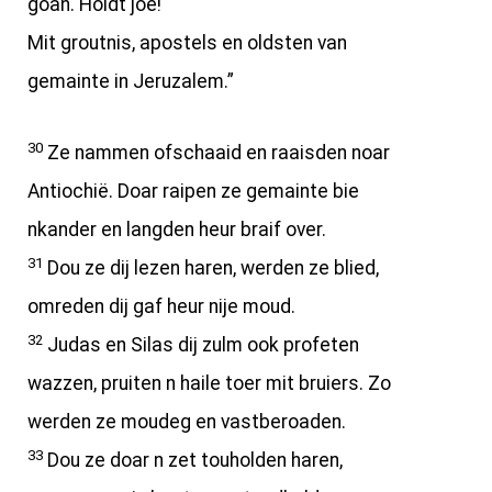
goan. Holdt joe!
Mit groutnis, apostels en oldsten van
gemainte in Jeruzalem.”
30
Ze nammen ofschaaid en raaisden noar
Antiochië. Doar raipen ze gemainte bie
nkander en langden heur braif over.
31
Dou ze dij lezen haren, werden ze blied,
omreden dij gaf heur nije moud.
32
Judas en Silas dij zulm ook profeten
wazzen, pruiten n haile toer mit bruiers. Zo
werden ze moudeg en vastberoaden.
33
Dou ze doar n zet touholden haren,