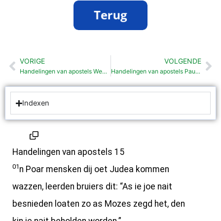
VORIGE
VOLGENDE
Vorige
Vo
Handelingen van apostels Weerom noar Antiochie (14:20-28)
Handelingen van apostels Paulus en Bárnabas oet nkander (15:35-40)
Indexen
Handelingen van apostels 15
01
n Poar mensken dij oet Judea kommen
wazzen, leerden bruiers dit: “As ie joe nait
besnieden loaten zo as Mozes zegd het, den