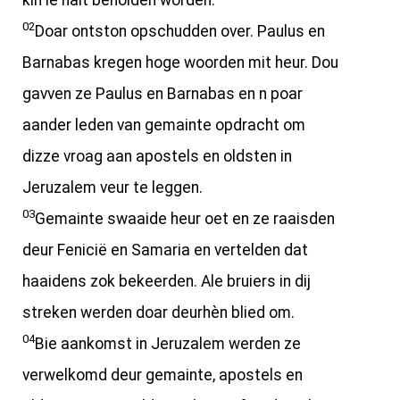
kin ie nait beholden worden.”
02
Doar ontston opschudden over. Paulus en
Barnabas kregen hoge woorden mit heur. Dou
gavven ze Paulus en Barnabas en n poar
aander leden van gemainte opdracht om
dizze vroag aan apostels en oldsten in
Jeruzalem veur te leggen.
03
Gemainte swaaide heur oet en ze raaisden
deur Fenicië en Samaria en vertelden dat
haaidens zok bekeerden. Ale bruiers in dij
streken werden doar deurhèn blied om.
04
Bie aankomst in Jeruzalem werden ze
verwelkomd deur gemainte, apostels en