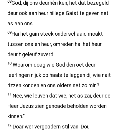
08
God, dij ons deurhèn ken, het dat bezegeld
deur ook aan heur hillege Gaist te geven net
as aan ons.
09
Hai het gain steek onderschaaid moakt
tussen ons en heur, omreden hai het heur
deur t geleuf zuverd.
10
Woarom doag wie God den oet deur
leerlingen n juk op haals te leggen dij wie nait
rizzen konden en ons olders net zo min?
11
Nee, wie leuven dat wie, net as zai, deur de
Heer Jezus zien genoade beholden worden
kinnen.”
12
Doar wer vergoadern stil van. Dou