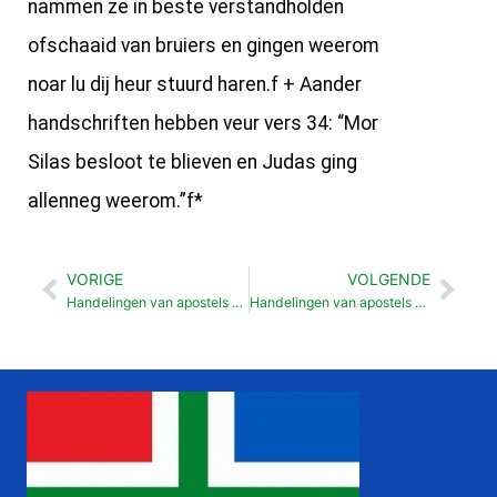
nammen ze in beste verstandholden
ofschaaid van bruiers en gingen weerom
noar lu dij heur stuurd haren.f + Aander
handschriften hebben veur vers 34: “Mor
Silas besloot te blieven en Judas ging
allenneg weerom.”f*
VORIGE
VOLGENDE
Vorige
Vol
Handelingen van apostels Weerom noar Antiochie (14:20-28)
Handelingen van apostels Paulus en Bárnabas oet nkander (15:35-40)