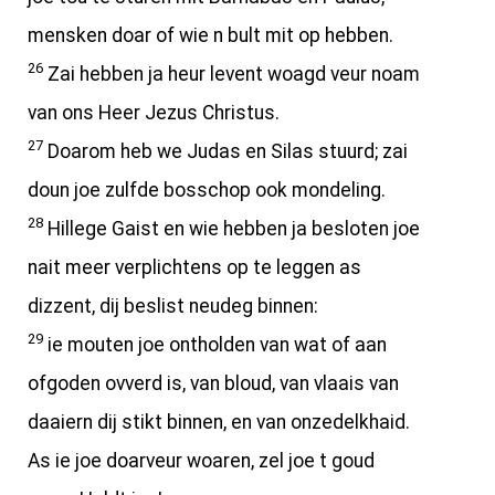
mensken doar of wie n bult mit op hebben.
26
Zai hebben ja heur levent woagd veur noam
van ons Heer Jezus Christus.
27
Doarom heb we Judas en Silas stuurd; zai
doun joe zulfde bosschop ook mondeling.
28
Hillege Gaist en wie hebben ja besloten joe
nait meer verplichtens op te leggen as
dizzent, dij beslist neudeg binnen:
29
ie mouten joe ontholden van wat of aan
ofgoden ovverd is, van bloud, van vlaais van
daaiern dij stikt binnen, en van onzedelkhaid.
As ie joe doarveur woaren, zel joe t goud