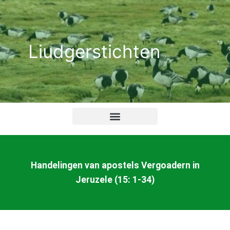
Ga
naar
de
Liudgerstichten
inhoud
Handelingen van apostels Vergoadern in
Jeruzele (15: 1-34)