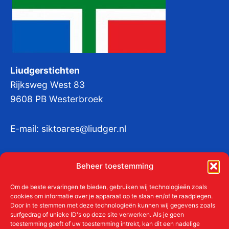
Liudgerstichten
Rijksweg West 83
9608 PB Westerbroek
E-mail:
siktoares@liudger.nl
IBAN NL 48 INGB 0003 184345 tnv
Beheer toestemming
Liudgerstichten
KvKnr:
41011712
Om de beste ervaringen te bieden, gebruiken wij technologieën zoals
cookies om informatie over je apparaat op te slaan en/of te raadplegen.
Door in te stemmen met deze technologieën kunnen wij gegevens zoals
surfgedrag of unieke ID's op deze site verwerken. Als je geen
toestemming geeft of uw toestemming intrekt, kan dit een nadelige
Meer over de Liudgerstichten