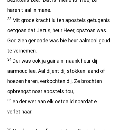
bezittens zee: “Dat is mienent!” Nee, ze
haren t aal in mane.
33
Mit grode kracht luiten apostels getugenis
oetgoan dat Jezus, heur Heer, opstoan was.
God zien genoade was bie heur aalmoal goud
te vernemen.
34
Der was ook ja gainain maank heur dij
aarmoud lee. Aal dijent dij stokken laand of
hoezen haren, verkochten dij. Ze brochten
opbrengst noar apostels tou,
35
en der wer aan elk oetdaild noardat e
verlet haar.
36