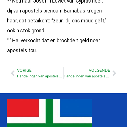
Nou haar Josef, n Leviet van Cyprus heer,
dij van apostels bienoam Barnabas kregen
haar, dat betaikent: “zeun, dij ons moud geft,”
ook n stok grond.
37
Hai verkocht dat en brochde t geld noar
apostels tou.
VORIGE
VOLGENDE
Vorige
Vol
Handelingen van apostels Petrus en Johannes veur Hoge Road (4: 1-31)
Handelingen van apostels Ananias en Saffira (5: 1-11)