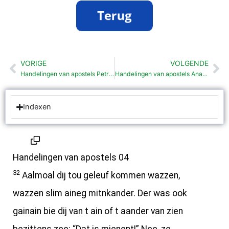
VORIGE
VOLGENDE
Vorige
Vo
Handelingen van apostels Petrus en Johannes veur Hoge Road (4: 1-31)
Handelingen van apostels Ananias en Saffira (5: 1-11)
Indexen
Handelingen van apostels 04
32
Aalmoal dij tou geleuf kommen wazzen,
wazzen slim aineg mitnkander. Der was ook
gainain bie dij van t ain of t aander van zien