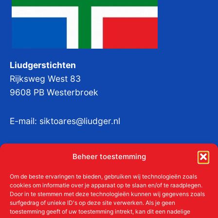
Liudgerstichten
Rijksweg West 83
9608 PB Westerbroek
E-mail:
siktoares@liudger.nl
IBAN NL 48 INGB 0003 184345 tnv
Beheer toestemming
Liudgerstichten
KvKnr:
41011712
Om de beste ervaringen te bieden, gebruiken wij technologieën zoals
cookies om informatie over je apparaat op te slaan en/of te raadplegen.
Door in te stemmen met deze technologieën kunnen wij gegevens zoals
surfgedrag of unieke ID's op deze site verwerken. Als je geen
toestemming geeft of uw toestemming intrekt, kan dit een nadelige
Meer over de Liudgerstichten