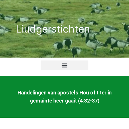
Ga
naar
de
Liudgerstichten
inhoud
Handelingen van apostels Hou of t ter in
gemainte heer gaait (4:32-37)