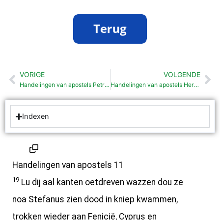
VORIGE
VOLGENDE
Vorige
Vo
Handelingen van apostels Petrus verantwoordt zok (11: 1-18)
Handelingen van apostels Herodes vervolgt gemainte (12: 1-19)
Indexen
Handelingen van apostels 11
19
Lu dij aal kanten oetdreven wazzen dou ze
noa Stefanus zien dood in kniep kwammen,
trokken wieder aan Fenicië, Cyprus en