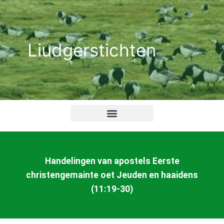
Ga
naar
de
Liudgerstichten
inhoud
Handelingen van apostels Eerste
christengemainte oet Jeuden en haaidens
(11:19-30)