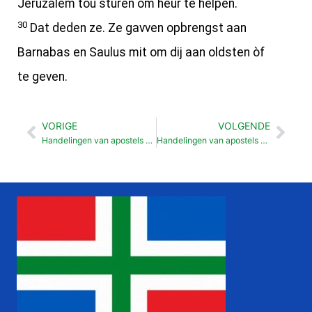
Jeruzalem tou sturen om heur te helpen.
30
Dat deden ze. Ze gavven opbrengst aan
Barnabas en Saulus mit om dij aan oldsten òf
te geven.
VORIGE
VOLGENDE
Vorige
Vol
Handelingen van apostels Petrus verantwoordt zok (11: 1-18)
Handelingen van apostels Herodes vervolgt gemainte (12: 1-19)