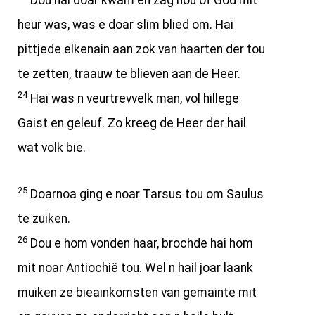
Dou hai doar kwam en zag hou of God mit
heur was, was e doar slim blied om. Hai
pittjede elkenain aan zok van haarten der tou
te zetten, traauw te blieven aan de Heer.
24
Hai was n veurtrevvelk man, vol hillege
Gaist en geleuf. Zo kreeg de Heer der hail
wat volk bie.
25
Doarnoa ging e noar Tarsus tou om Saulus
te zuiken.
26
Dou e hom vonden haar, brochde hai hom
mit noar Antiochië tou. Wel n hail joar laank
muiken ze bieainkomsten van gemainte mit