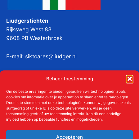
Liudgerstichten
Rijksweg West 83
9608 PB Westerbroek
E-mail:
siktoares@liudger.nl
IBAN NL 48 INGB 0003 184345 tnv
Beheer toestemming
Liudgerstichten
KvKnr:
41011712
Om de beste ervaringen te bieden, gebruiken wij technologieën zoals
cookies om informatie over je apparaat op te slaan en/of te raadplegen.
Door in te stemmen met deze technologieën kunnen wij gegevens zoals
surfgedrag of unieke ID's op deze site verwerken. Als je geen
toestemming geeft of uw toestemming intrekt, kan dit een nadelige
Meer over de Liudgerstichten
invloed hebben op bepaalde functies en mogelijkheden.
Geschiedenis
Aanmelden als donateur
Accepteren