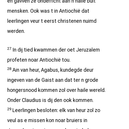
en gavven ze onderricht aan n haile bult
mensken. Ook was t in Antiochië dat
leerlingen veur t eerst christenen nuimd
werden.
27
In dij tied kwammen der oet Jeruzalem
profeten noar Antiochië tou.
28
Ain van heur, Agabus, kundegde deur
ingeven van de Gaist aan dat ter n grode
hongersnood kommen zol over haile wereld.
Onder Claudius is dij den ook kommen.
29
Leerlingen besloten: elk van heur zol zo
veul as e missen kon noar bruiers in