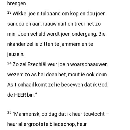
brengen.
23
Wikkel joe n tulbaand om kop en dou joen
sandoalen aan, raauw nait en treur net zo
min. Joen schuld wordt joen ondergang. Bie
nkander zel ie zitten te jammern en te
jeuzeln.
24
Zo zel Ezechiël veur joe n woarschaauwen
wezen: zo as hai doan het, mout ie ook doun.
As t onhaail komt zel ie besevven dat ik God,
de HEER bin.'”
25
“Manmensk, op dag dat ik heur touvlocht –
heur allergrootste bliedschop, heur