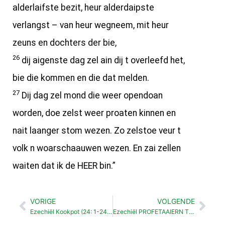
alderlaifste bezit, heur alderdaipste
verlangst – van heur wegneem, mit heur
zeuns en dochters der bie,
26
dij aigenste dag zel ain dij t overleefd het,
bie die kommen en die dat melden.
27
Dij dag zel mond die weer opendoan
worden, doe zelst weer proaten kinnen en
nait laanger stom wezen. Zo zelstoe veur t
volk n woarschaauwen wezen. En zai zellen
waiten dat ik de HEER bin.”
VORIGE
VOLGENDE
Vorige
Vol
Ezechiël Kookpot (24: 1-24:14)
Ezechiël PROFETAAIERN TEGEN JUDOA ZIEN VIJANDEN