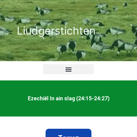
Ga
naar
de
Liudgerstichten
inhoud
Ezechiël In ain slag (24:15-24:27)