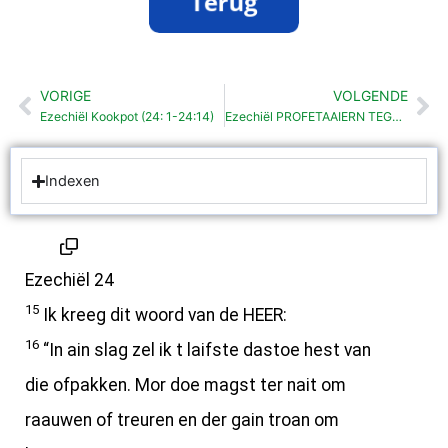
VORIGE
VOLGENDE
Vorige
Vo
Ezechiël Kookpot (24: 1-24:14)
Ezechiël PROFETAAIERN TEGEN JUDOA ZIEN VIJANDEN
Indexen
Ezechiël 24
15
Ik kreeg dit woord van de HEER:
16
“In ain slag zel ik t laifste dastoe hest van
die ofpakken. Mor doe magst ter nait om
raauwen of treuren en der gain troan om