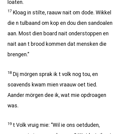
loaten.
17
Kloag in stilte, raauw nait om dode. Wikkel
die n tulbaand om kop en dou dien sandoalen
aan. Most dien board nait onderstoppen en
nait aan t brood kommen dat mensken die
brengen.”
18
Dij mörgen sprak ik t volk nog tou, en
soavends kwam mien vraauw oet tied.
Aander mörgen dee ik, wat mie opdroagen
was.
19
t Volk vruig mie: “Wil ie ons oetduden,