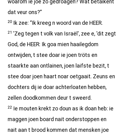
woarom ie joe zo gedroagen? Wat betaikent
dat veur ons?”
20
Ik zee: “Ik kreeg n woord van de HEER.
21
'Zeg tegen t volk van Israël', zee e, 'dit zegt
God, de HEER: Ik goa mien haailegdom
ontwijden, t stee doar ie joen tröts en
staarkte aan ontlainen, joen laifste bezit, t
stee doar joen haart noar oetgaait. Zeuns en
dochters dij ie doar achterloaten hebben,
zellen doodkommen deur t sweerd.
22
Ie mouten krekt zo doun as ik doan heb: ie
maggen joen board nait onderstoppen en
nait aan t brood kommen dat mensken joe