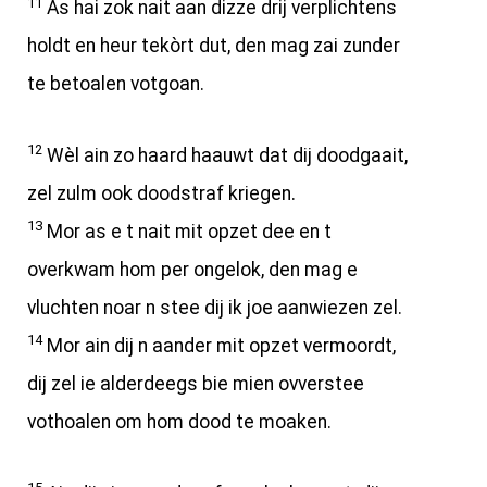
11
As hai zok nait aan dizze drij verplichtens
holdt en heur tekòrt dut, den mag zai zunder
te betoalen votgoan.
12
Wèl ain zo haard haauwt dat dij doodgaait,
zel zulm ook doodstraf kriegen.
13
Mor as e t nait mit opzet dee en t
overkwam hom per ongelok, den mag e
vluchten noar n stee dij ik joe aanwiezen zel.
14
Mor ain dij n aander mit opzet vermoordt,
dij zel ie alderdeegs bie mien ovverstee
vothoalen om hom dood te moaken.