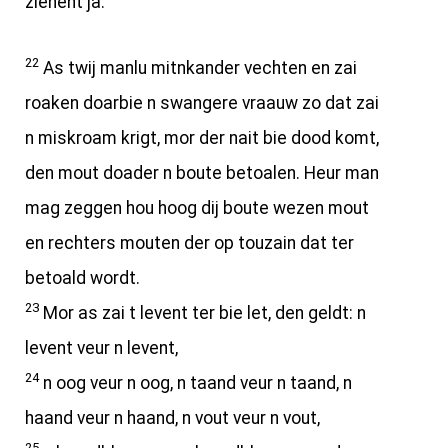
zienent ja.
22
As twij manlu mitnkander vechten en zai
roaken doarbie n swangere vraauw zo dat zai
n miskroam krigt, mor der nait bie dood komt,
den mout doader n boute betoalen. Heur man
mag zeggen hou hoog dij boute wezen mout
en rechters mouten der op touzain dat ter
betoald wordt.
23
Mor as zai t levent ter bie let, den geldt: n
levent veur n levent,
24
n oog veur n oog, n taand veur n taand, n
haand veur n haand, n vout veur n vout,
25