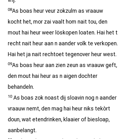
vrij.
08
As boas heur veur zokzulm as vraauw
kocht het, mor zai vaalt hom nait tou, den
mout hai heur weer löskopen loaten. Hai het t
recht nait heur aan n aander volk te verkopen.
Hai het ja nait rechtoet tegenover heur west.
09
As boas heur aan zien zeun as vraauw geft,
den mout hai heur as n aigen dochter
behandeln.
10
As boas zok noast dij sloavin nog n aander
vraauw nemt, den mag hai heur niks tekòrt
doun, wat etendrinken, klaaier of biesloap,
aanbelangt.