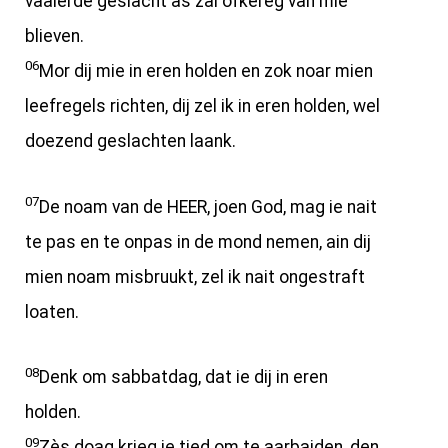
vaaierde geslacht as zai ofkereg van mie
blieven.
06
Mor dij mie in eren holden en zok noar mien
leefregels richten, dij zel ik in eren holden, wel
doezend geslachten laank.
07
De noam van de HEER, joen God, mag ie nait
te pas en te onpas in de mond nemen, ain dij
mien noam misbruukt, zel ik nait ongestraft
loaten.
08
Denk om sabbatdag, dat ie dij in eren
holden.
09
Zès doag krieg ie tied om te aarbaiden, den