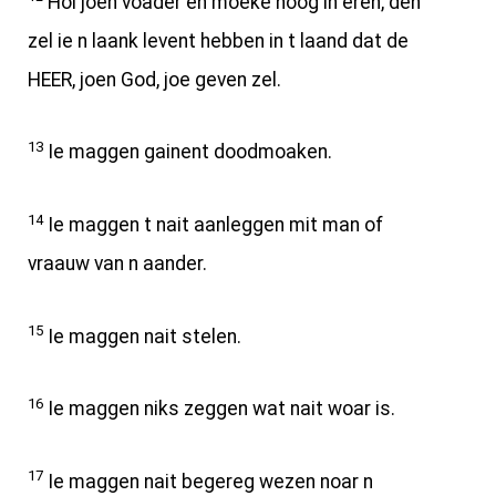
Hol joen voader en moeke hoog in eren, den
zel ie n laank levent hebben in t laand dat de
HEER, joen God, joe geven zel.
13
Ie maggen gainent doodmoaken.
14
Ie maggen t nait aanleggen mit man of
vraauw van n aander.
15
Ie maggen nait stelen.
16
Ie maggen niks zeggen wat nait woar is.
17
Ie maggen nait begereg wezen noar n