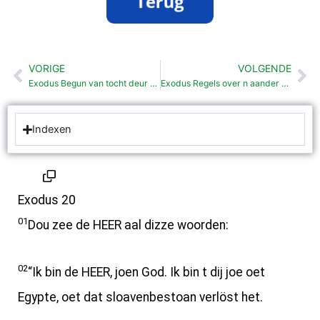
VORIGE
VOLGENDE
Vorige
Vo
Exodus Begun van tocht deur woestijn (15:22-19:25)
Exodus Regels over n aander zien bezittens (22: 1-20)
Indexen
Exodus 20
01
Dou zee de HEER aal dizze woorden:
02
“Ik bin de HEER, joen God. Ik bin t dij joe oet
Egypte, oet dat sloavenbestoan verlöst het.