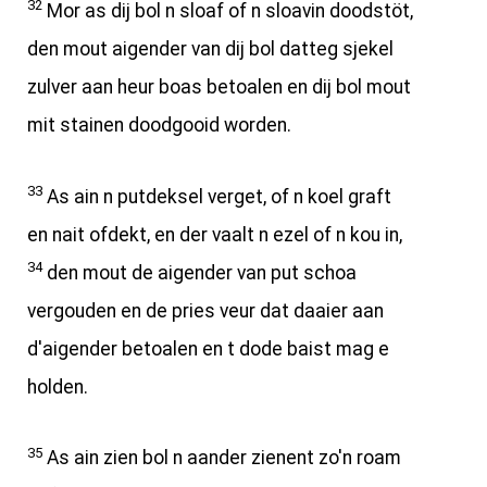
32
Mor as dij bol n sloaf of n sloavin doodstöt,
den mout aigender van dij bol datteg sjekel
zulver aan heur boas betoalen en dij bol mout
mit stainen doodgooid worden.
33
As ain n putdeksel verget, of n koel graft
en nait ofdekt, en der vaalt n ezel of n kou in,
34
den mout de aigender van put schoa
vergouden en de pries veur dat daaier aan
d'aigender betoalen en t dode baist mag e
holden.
35
As ain zien bol n aander zienent zo'n roam