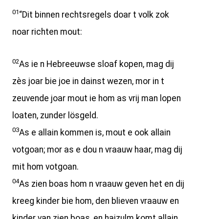
01
“Dit binnen rechtsregels doar t volk zok
noar richten mout:
02
As ie n Hebreeuwse sloaf kopen, mag dij
zès joar bie joe in dainst wezen, mor in t
zeuvende joar mout ie hom as vrij man lopen
loaten, zunder lösgeld.
03
As e allain kommen is, mout e ook allain
votgoan; mor as e dou n vraauw haar, mag dij
mit hom votgoan.
04
As zien boas hom n vraauw geven het en dij
kreeg kinder bie hom, den blieven vraauw en
kinder van zien boas, en haizulm komt allain