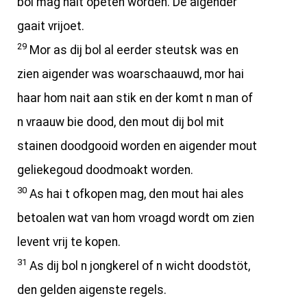
bol mag nait opeten worden. De aigender
gaait vrijoet.
29
Mor as dij bol al eerder steutsk was en
zien aigender was woarschaauwd, mor hai
haar hom nait aan stik en der komt n man of
n vraauw bie dood, den mout dij bol mit
stainen doodgooid worden en aigender mout
geliekegoud doodmoakt worden.
30
As hai t ofkopen mag, den mout hai ales
betoalen wat van hom vroagd wordt om zien
levent vrij te kopen.
31
As dij bol n jongkerel of n wicht doodstöt,
den gelden aigenste regels.