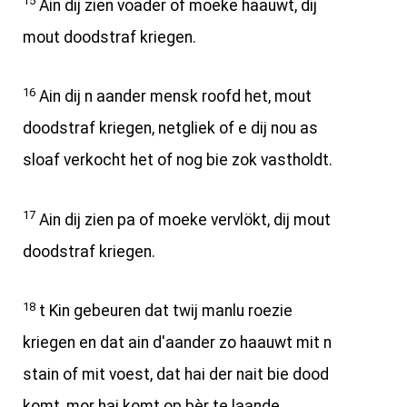
15
Ain dij zien voader of moeke haauwt, dij
mout doodstraf kriegen.
16
Ain dij n aander mensk roofd het, mout
doodstraf kriegen, netgliek of e dij nou as
sloaf verkocht het of nog bie zok vastholdt.
17
Ain dij zien pa of moeke vervlökt, dij mout
doodstraf kriegen.
18
t Kin gebeuren dat twij manlu roezie
kriegen en dat ain d'aander zo haauwt mit n
stain of mit voest, dat hai der nait bie dood
komt, mor hai komt op bèr te laande.