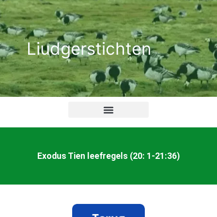
Ga
naar
de
Liudgerstichten
inhoud
Exodus Tien leefregels (20: 1-21:36)