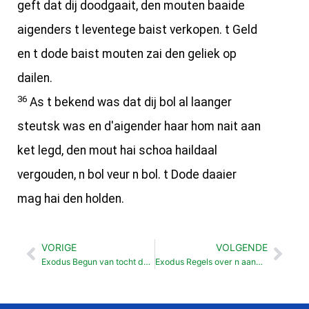
geft dat dij doodgaait, den mouten baaide
aigenders t leventege baist verkopen. t Geld
en t dode baist mouten zai den geliek op
dailen.
36
As t bekend was dat dij bol al laanger
steutsk was en d'aigender haar hom nait aan
ket legd, den mout hai schoa haildaal
vergouden, n bol veur n bol. t Dode daaier
mag hai den holden.
VORIGE
VOLGENDE
Vorige
Vol
Exodus Begun van tocht deur woestijn (15:22-19:25)
Exodus Regels over n aander zien bezittens (22: 1-20)