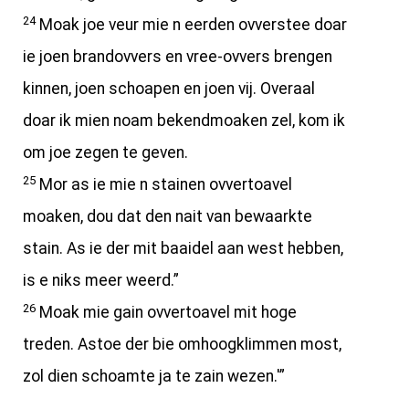
24
Moak joe veur mie n eerden ovverstee doar
ie joen brandovvers en vree-ovvers brengen
kinnen, joen schoapen en joen vij. Overaal
doar ik mien noam bekendmoaken zel, kom ik
om joe zegen te geven.
25
Mor as ie mie n stainen ovvertoavel
moaken, dou dat den nait van bewaarkte
stain. As ie der mit baaidel aan west hebben,
is e niks meer weerd.”
26
Moak mie gain ovvertoavel mit hoge
treden. Astoe der bie omhoogklimmen most,
zol dien schoamte ja te zain wezen.'”