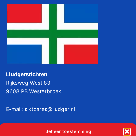
Liudgerstichten
Rijksweg West 83
9608 PB Westerbroek
E-mail:
siktoares@liudger.nl
IBAN NL 48 INGB 0003 184345 tnv
Beheer toestemming
Liudgerstichten