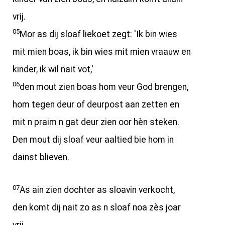
vrij.
05
Mor as dij sloaf liekoet zegt: 'Ik bin wies
mit mien boas, ik bin wies mit mien vraauw en
kinder, ik wil nait vot,'
06
den mout zien boas hom veur God brengen,
hom tegen deur of deurpost aan zetten en
mit n praim n gat deur zien oor hèn steken.
Den mout dij sloaf veur aaltied bie hom in
dainst blieven.
07
As ain zien dochter as sloavin verkocht,
den komt dij nait zo as n sloaf noa zès joar