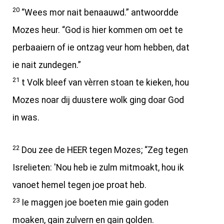
20
“Wees mor nait benaauwd.” antwoordde
Mozes heur. “God is hier kommen om oet te
perbaaiern of ie ontzag veur hom hebben, dat
ie nait zundegen.”
21
t Volk bleef van vèrren stoan te kieken, hou
Mozes noar dij duustere wolk ging doar God
in was.
22
Dou zee de HEER tegen Mozes; “Zeg tegen
Isrelieten: 'Nou heb ie zulm mitmoakt, hou ik
vanoet hemel tegen joe proat heb.
23
Ie maggen joe boeten mie gain goden
moaken, gain zulvern en gain golden.