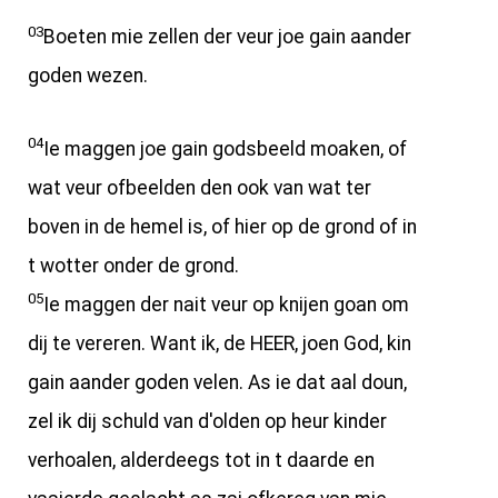
03
Boeten mie zellen der veur joe gain aander
goden wezen.
04
Ie maggen joe gain godsbeeld moaken, of
wat veur ofbeelden den ook van wat ter
boven in de hemel is, of hier op de grond of in
t wotter onder de grond.
05
Ie maggen der nait veur op knijen goan om
dij te vereren. Want ik, de HEER, joen God, kin
gain aander goden velen. As ie dat aal doun,
zel ik dij schuld van d'olden op heur kinder
verhoalen, alderdeegs tot in t daarde en