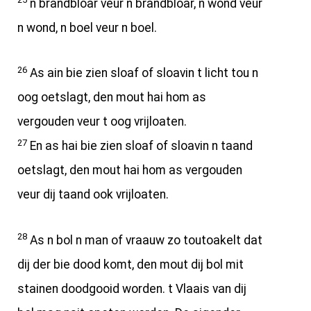
n brandbloar veur n brandbloar, n wond veur
n wond, n boel veur n boel.
26
As ain bie zien sloaf of sloavin t licht tou n
oog oetslagt, den mout hai hom as
vergouden veur t oog vrijloaten.
27
En as hai bie zien sloaf of sloavin n taand
oetslagt, den mout hai hom as vergouden
veur dij taand ook vrijloaten.
28
As n bol n man of vraauw zo toutoakelt dat
dij der bie dood komt, den mout dij bol mit
stainen doodgooid worden. t Vlaais van dij