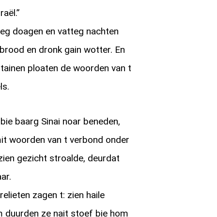
raël.”
eg doagen en vatteg nachten
 brood en dronk gain wotter. En
stainen ploaten de woorden van t
ls.
ie baarg Sinai noar beneden,
mit woorden van t verbond onder
zien gezicht stroalde, deurdat
ar.
elieten zagen t: zien haile
m duurden ze nait stoef bie hom