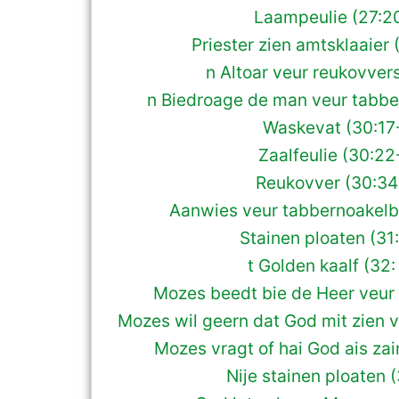
Laampeulie (27:2
Priester zien amtsklaaier 
n Altoar veur reukovvers
n Biedroage de man veur tabbe
Waskevat (30:17
Zaalfeulie (30:22
Reukovver (30:34
Aanwies veur tabbernoakelb
Stainen ploaten (31
t Golden kaalf (32:
Mozes beedt bie de Heer veur 
Mozes wil geern dat God mit zien vo
Mozes vragt of hai God ais za
Nije stainen ploaten (