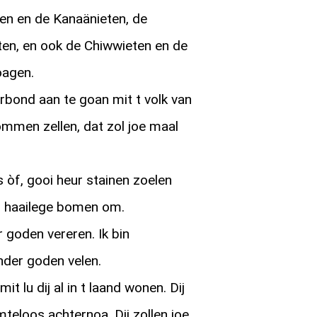
ten en de Kanaänieten, de
ten, en ook de Chiwwieten en de
oagen.
rbond aan te goan mit t volk van
kommen zellen, dat zol joe maal
 òf, gooi heur stainen zoelen
r haailege bomen om.
goden vereren. Ik bin
ander goden velen.
t lu dij al in t laand wonen. Dij
eloos achternoa. Dij zollen joe