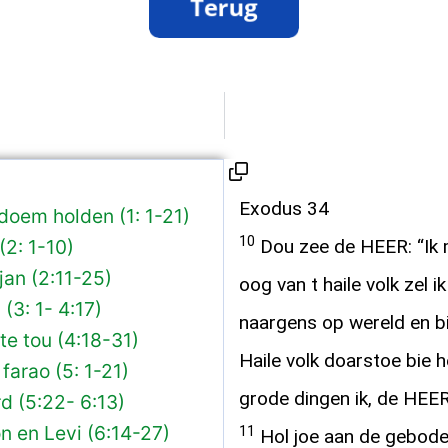
Exodus 34
doem holden (1: 1-21)
10
2: 1-10)
Dou zee de HEER: “Ik m
an (2:11-25)
oog van t haile volk zel 
(3: 1- 4:17)
naargens op wereld en bi
e tou (4:18-31)
Haile volk doarstoe bie 
farao (5: 1-21)
grode dingen ik, de HEER,
d (5:22- 6:13)
n en Levi (6:14-27)
11
Hol joe aan de geboden