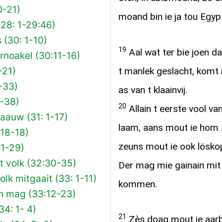
0-21)
moand bin ie ja tou Egyp
(28: 1-29:46)
 (30: 1-10)
19
Aal wat ter bie joen d
rnoakel (30:11-16)
-21)
t manlek geslacht, komt 
-33)
as van t klaainvij.
-38)
20
Allain t eerste vool va
aauw (31: 1-17)
laam, aans mout ie hom 
:18-18)
zeuns mout ie ook lösko
 1-29)
t volk (32:30-35)
Der mag mie gainain mit
lk mitgaait (33: 1-11)
kommen.
in mag (33:12-23)
34: 1- 4)
21
Zès doag mout ie aar