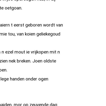
te oetgoan.
aaiern t eerst geboren wordt van
mie tou, van koien geliekegoud
n n ezel mout ie vrijkopen mit n
zien nek breken. Joen oldste
pen.
 lege handen onder ogen
baiden, mor op zeuvende dag