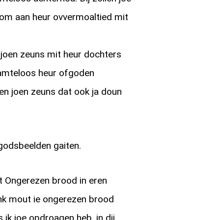
 om aan heur ovvermoaltied mit
e joen zeuns mit heur dochters
hoamteloos heur ofgoden
en joen zeuns dat ook ja doun
godsbeelden gaiten.
t Ongerezen brood in eren
nk mout ie ongerezen brood
 ik joe opdroagen heb, in dij