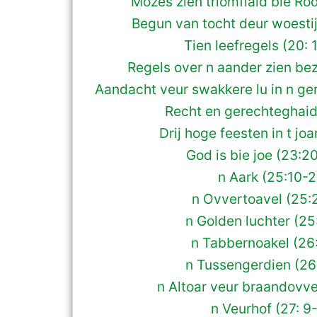
Mozes zien triomflaid bie Rod
Begun van tocht deur woestij
Tien leefregels (20: 
Regels over n aander zien bez
Aandacht veur swakkere lu in n g
Recht en gerechteghaid 
Drij hoge feesten in t joa
God is bie joe (23:2
n Aark (25:10-2
n Ovvertoavel (25:
n Golden luchter (25
n Tabbernoakel (26:
n Tussengerdien (26
n Altoar veur braandovver
n Veurhof (27: 9