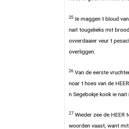
25
Ie maggen t bloud van
nait tougelieks mit brood
ovverdaaier veur t pesa
overliggen.
26
Van de eerste vruchten
noar t hoes van de HEER
n Segebokje kook ie nait
27
Wieder zee de HEER t
woorden vaast, want mit 