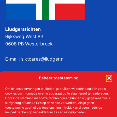
Liudgerstichten
Rijksweg West 83
9608 PB Westerbroek
E-mail:
siktoares@liudger.nl
IBAN NL 48 INGB 0003 184345 tnv
Beheer toestemming
Liudgerstichten
KvKnr:
41011712
Om de beste ervaringen te bieden, gebruiken wij technologieën zoals
cookies om informatie over je apparaat op te slaan en/of te raadplegen.
Door in te stemmen met deze technologieën kunnen wij gegevens zoals
surfgedrag of unieke ID's op deze site verwerken. Als je geen
toestemming geeft of uw toestemming intrekt, kan dit een nadelige
Meer over de Liudgerstichten
invloed hebben op bepaalde functies en mogelijkheden.
Geschiedenis