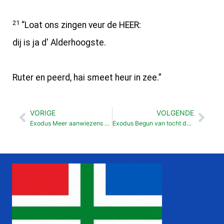
21
“Loat ons zingen veur de HEER:
dij is ja d' Alderhoogste.
Ruter en peerd, hai smeet heur in zee.”
VORIGE
VOLGENDE
Vorige
Vol
Exodus Meer aanwiezens veur t Pascha (12:43-14:31)
Exodus Begun van tocht deur woestijn (15:22-19:25)