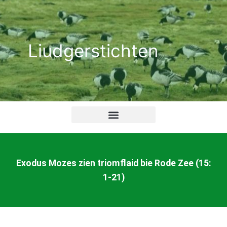
Ga
naar
de
Liudgerstichten
inhoud
Exodus Mozes zien triomflaid bie Rode Zee (15:
1-21)