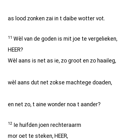
as lood zonken zai in t daibe wotter vot.
11
Wèl van de goden is mit joe te vergelieken,
HEER?
Wèl aans is net as ie, zo groot en zo haaileg,
wèl aans dut net zokse machtege doaden,
en net zo, t aine wonder noa t aander?
12
Ie huifden joen rechteraarm
mor oet te steken, HEER,