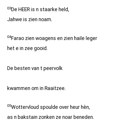
03
De HEER is n staarke held,
Jahwe is zien noam.
04
Farao zien woagens en zien haile leger
het e in zee gooid.
De besten van t peervolk
kwammen om in Raaitzee.
05
Wottervloud spoulde over heur hèn,
as n bakstain zonken ze noar beneden.