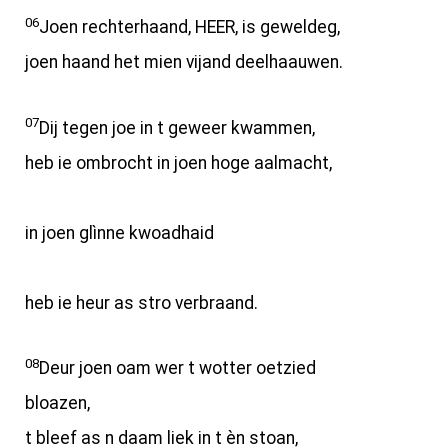
06
Joen rechterhaand, HEER, is geweldeg,
joen haand het mien vijand deelhaauwen.
07
Dij tegen joe in t geweer kwammen,
heb ie ombrocht in joen hoge aalmacht,
in joen glìnne kwoadhaid
heb ie heur as stro verbraand.
08
Deur joen oam wer t wotter oetzied
bloazen,
t bleef as n daam liek in t èn stoan,