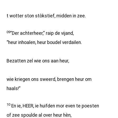
t wotter ston stòkstief, midden in zee.
09
“Der achterheer,” raip de vijand,
“heur inhoalen, heur boudel verdailen.
Bezatten zel wie ons aan heur,
wie kriegen ons sweerd, brengen heur om
haals!”
10
En ie, HEER, ie huifden mor even te poesten
of zee spoulde al over heur hèn,