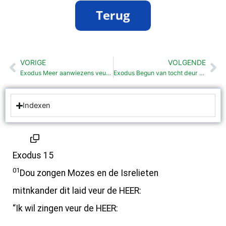
VORIGE
VOLGENDE
Vorige
Vo
Exodus Meer aanwiezens veur t Pascha (12:43-14:31)
Exodus Begun van tocht deur woestijn (15:22-19:25)
Indexen
Exodus 15
01
Dou zongen Mozes en de Isrelieten
mitnkander dit laid veur de HEER:
“Ik wil zingen veur de HEER: