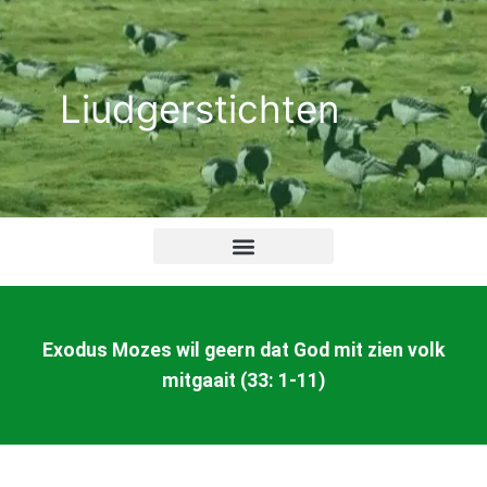
Ga
naar
de
Liudgerstichten
inhoud
Exodus Mozes wil geern dat God mit zien volk
mitgaait (33: 1-11)