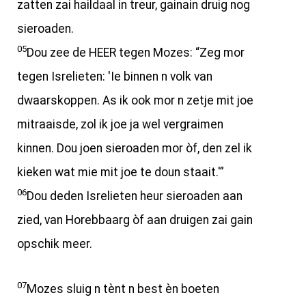
zatten zai haildaal in treur, gainain druig nog
sieroaden.
05
Dou zee de HEER tegen Mozes: “Zeg mor
tegen Isrelieten: 'Ie binnen n volk van
dwaarskoppen. As ik ook mor n zetje mit joe
mitraaisde, zol ik joe ja wel vergraimen
kinnen. Dou joen sieroaden mor òf, den zel ik
kieken wat mie mit joe te doun staait.'”
06
Dou deden Isrelieten heur sieroaden aan
zied, van Horebbaarg òf aan druigen zai gain
opschik meer.
07
Mozes sluig n tènt n best èn boeten