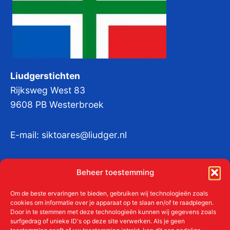
Liudgerstichten
Rijksweg West 83
9608 PB Westerbroek
E-mail:
siktoares@liudger.nl
IBAN NL 48 INGB 0003 184345 tnv
Beheer toestemming
Liudgerstichten
KvKnr:
41011712
Om de beste ervaringen te bieden, gebruiken wij technologieën zoals
cookies om informatie over je apparaat op te slaan en/of te raadplegen.
Door in te stemmen met deze technologieën kunnen wij gegevens zoals
surfgedrag of unieke ID's op deze site verwerken. Als je geen