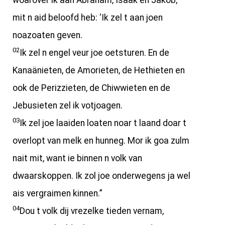
woarover ik aan Abraham, Isaak en Jakob,
mit n aid beloofd heb: 'Ik zel t aan joen
noazoaten geven.
02
Ik zel n engel veur joe oetsturen. En de
Kanaänieten, de Amorieten, de Hethieten en
ook de Perizzieten, de Chiwwieten en de
Jebusieten zel ik votjoagen.
03
Ik zel joe laaiden loaten noar t laand doar t
overlopt van melk en hunneg. Mor ik goa zulm
nait mit, want ie binnen n volk van
dwaarskoppen. Ik zol joe onderwegens ja wel
ais vergraimen kinnen.”
04
Dou t volk dij vrezelke tieden vernam,