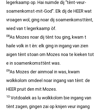
legerkaamp op. Hai nuimde dij “tènt-veur-
soamenkomst-mit-God”. Elk dij de HEER wat
vroagen wol, ging noar dij soamenkomsttènt,
wied van t legerkaamp òf.
08
As Mozes noar dij tènt tou ging, kwam t
haile volk in t èn: elk ging in ingang van zien
aigen tènt stoan om Mozes noa te kieken tot
e in soamenkomsttènt was.
09
As Mozes der ainmoal in was, kwam
wolkkolom omdeel noar ingang van tènt: de
HEER pruit den mit Mozes.
10
Votdoalek as lu wolkkolom bie ingang van
tènt zagen, gingen zai op knijen veur ingang