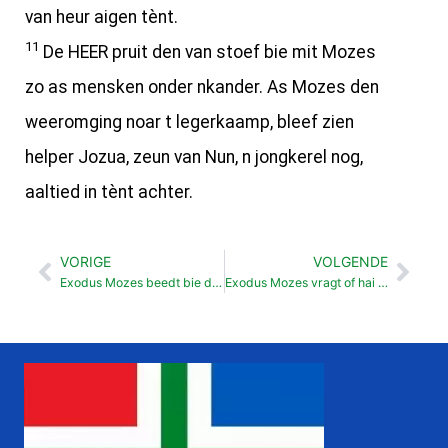
van heur aigen tènt.
11
De HEER pruit den van stoef bie mit Mozes
zo as mensken onder nkander. As Mozes den
weeromging noar t legerkaamp, bleef zien
helper Jozua, zeun van Nun, n jongkerel nog,
aaltied in tènt achter.
VORIGE
VOLGENDE
Vorige
Vol
Exodus Mozes beedt bie de Heer veur t volk (32:30-35)
Exodus Mozes vragt of hai God ais zain mag (33:12-23)