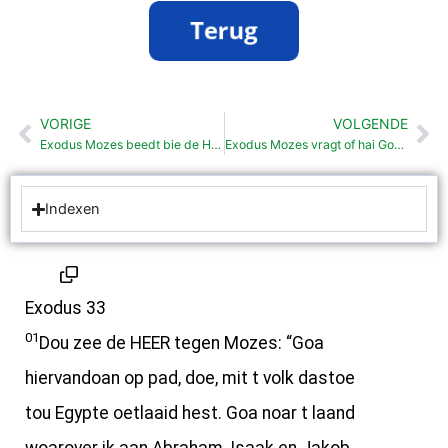
VORIGE
VOLGENDE
Vorige
Vo
Exodus Mozes beedt bie de Heer veur t volk (32:30-35)
Exodus Mozes vragt of hai God ais zain mag (33:12-23)
Indexen
Exodus 33
01
Dou zee de HEER tegen Mozes: “Goa
hiervandoan op pad, doe, mit t volk dastoe
tou Egypte oetlaaid hest. Goa noar t laand