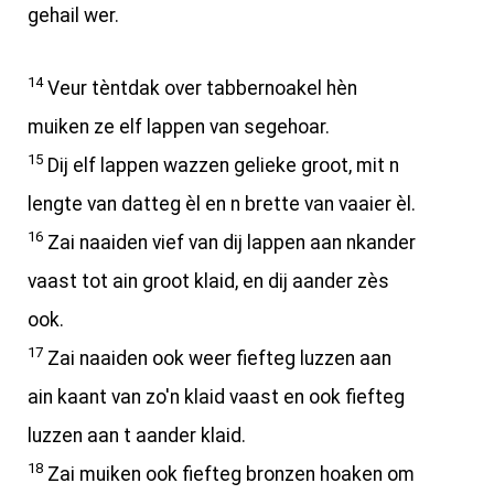
gehail wer.
14
Veur tèntdak over tabbernoakel hèn
muiken ze elf lappen van segehoar.
15
Dij elf lappen wazzen gelieke groot, mit n
lengte van datteg èl en n brette van vaaier èl.
16
Zai naaiden vief van dij lappen aan nkander
vaast tot ain groot klaid, en dij aander zès
ook.
17
Zai naaiden ook weer fiefteg luzzen aan
ain kaant van zo'n klaid vaast en ook fiefteg
luzzen aan t aander klaid.
18
Zai muiken ook fiefteg bronzen hoaken om