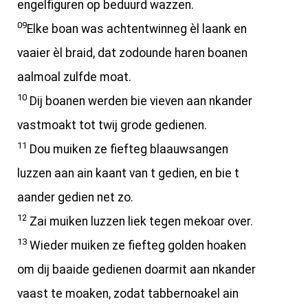
engelfiguren op beduurd wazzen.
09
Elke boan was achtentwinneg èl laank en
vaaier èl braid, dat zodounde haren boanen
aalmoal zulfde moat.
10
Dij boanen werden bie vieven aan nkander
vastmoakt tot twij grode gedienen.
11
Dou muiken ze fiefteg blaauwsangen
luzzen aan ain kaant van t gedien, en bie t
aander gedien net zo.
12
Zai muiken luzzen liek tegen mekoar over.
13
Wieder muiken ze fiefteg golden hoaken
om dij baaide gedienen doarmit aan nkander
vaast te moaken, zodat tabbernoakel ain