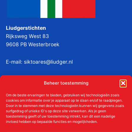
Liudgerstichten
Rijksweg West 83
9608 PB Westerbroek
E-mail:
siktoares@liudger.nl
IBAN NL 48 INGB 0003 184345 tnv
Beheer toestemming
Liudgerstichten
KvKnr:
41011712
Om de beste ervaringen te bieden, gebruiken wij technologieën zoals
cookies om informatie over je apparaat op te slaan en/of te raadplegen.
Door in te stemmen met deze technologieën kunnen wij gegevens zoals
surfgedrag of unieke ID's op deze site verwerken. Als je geen
toestemming geeft of uw toestemming intrekt, kan dit een nadelige
Meer over de Liudgerstichten
invloed hebben op bepaalde functies en mogelijkheden.
Geschiedenis