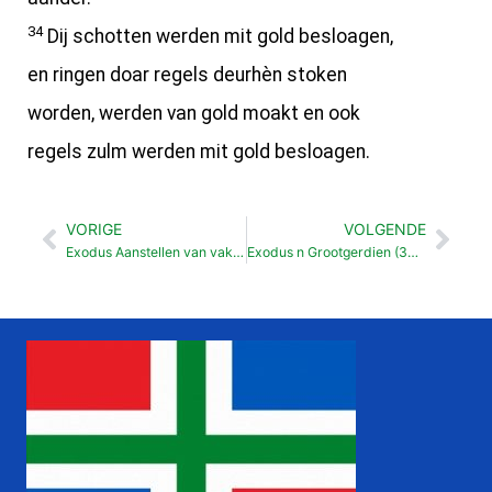
34
Dij schotten werden mit gold besloagen,
en ringen doar regels deurhèn stoken
worden, werden van gold moakt en ook
regels zulm werden mit gold besloagen.
VORIGE
VOLGENDE
Vorige
Vol
Exodus Aanstellen van vaklu (35:30-36: 7)
Exodus n Grootgerdien (36:35-38)