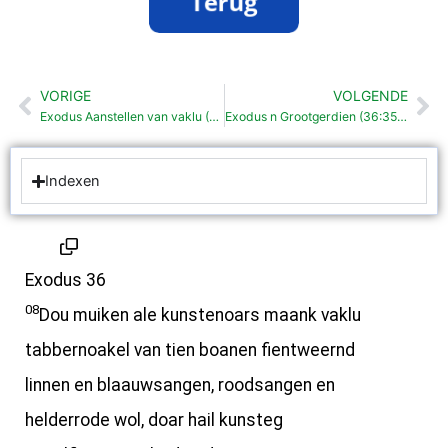
VORIGE
VOLGENDE
Vorige
Vo
Exodus Aanstellen van vaklu (35:30-36: 7)
Exodus n Grootgerdien (36:35-38)
Indexen
Exodus 36
08
Dou muiken ale kunstenoars maank vaklu
tabbernoakel van tien boanen fientweernd
linnen en blaauwsangen, roodsangen en
helderrode wol, doar hail kunsteg