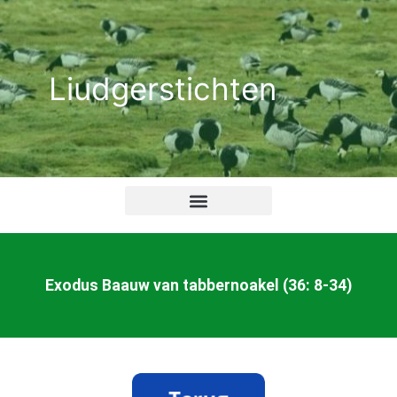
Ga
naar
de
Liudgerstichten
inhoud
Exodus Baauw van tabbernoakel (36: 8-34)