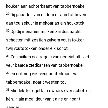
houken aan achterkaant van tabbernoakel.
29
Dij paasden van ondern òf aan tot boven
aan tou sekuur in mekoar as ain houkstok.
30
Op dij menaaier muiken zai dus aacht
schotten mit zestien zulvern voutstokken,
twij voutstokken onder elk schot.
31
Zai muiken ook regels van acaciaholt: vief
veur baaide ziedkanten van tabbernoakel,
32
en ook nog vief veur achterkaant van
tabbernoakel, noar t westen tou.
33
Middelste regel laip dwaars over schotten
hèn, in ain moal deur van t aine èn noar t
aander.