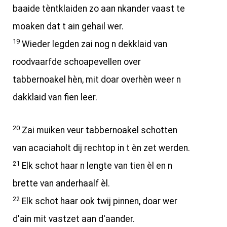
baaide tèntklaiden zo aan nkander vaast te
moaken dat t ain gehail wer.
19
Wieder legden zai nog n dekklaid van
roodvaarfde schoapevellen over
tabbernoakel hèn, mit doar overhèn weer n
dakklaid van fien leer.
20
Zai muiken veur tabbernoakel schotten
van acaciaholt dij rechtop in t èn zet werden.
21
Elk schot haar n lengte van tien èl en n
brette van anderhaalf èl.
22
Elk schot haar ook twij pinnen, doar wer
d'ain mit vastzet aan d'aander.