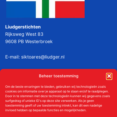
Liudgerstichten
Rijksweg West 83
9608 PB Westerbroek
E-mail:
siktoares@liudger.nl
IBAN NL 48 INGB 0003 184345 tnv
Beheer toestemming
Liudgerstichten
KvKnr:
41011712
Om de beste ervaringen te bieden, gebruiken wij technologieën zoals
cookies om informatie over je apparaat op te slaan en/of te raadplegen.
Door in te stemmen met deze technologieën kunnen wij gegevens zoals
surfgedrag of unieke ID's op deze site verwerken. Als je geen
toestemming geeft of uw toestemming intrekt, kan dit een nadelige
Meer over de Liudgerstichten
invloed hebben op bepaalde functies en mogelijkheden.
Geschiedenis