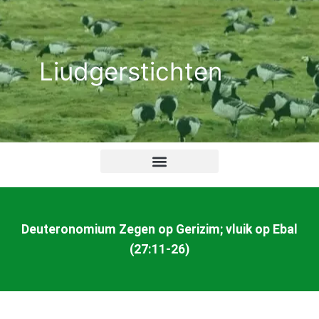
Ga
naar
de
Liudgerstichten
inhoud
Deuteronomium Zegen op Gerizim; vluik op Ebal
(27:11-26)