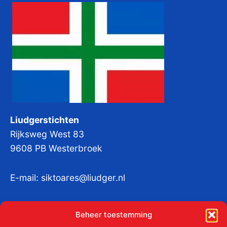
Liudgerstichten
Rijksweg West 83
9608 PB Westerbroek
E-mail:
siktoares@liudger.nl
IBAN NL 48 INGB 0003 184345 tnv
Beheer toestemming
Liudgerstichten