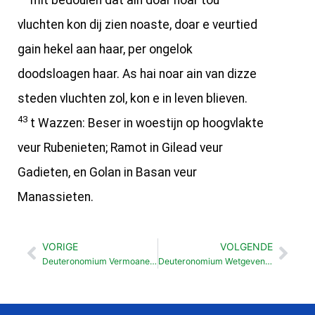
mit bedoulen dat ain doar noar tou
vluchten kon dij zien noaste, doar e veurtied
gain hekel aan haar, per ongelok
doodsloagen haar. As hai noar ain van dizze
steden vluchten zol, kon e in leven blieven.
43
t Wazzen: Beser in woestijn op hoogvlakte
veur Rubenieten; Ramot in Gilead veur
Gadieten, en Golan in Basan veur
Manassieten.
VORIGE
VOLGENDE
Vorige
Vol
Deuteronomium Vermoanen zok aan wet te holden (4: 1-40)
Deuteronomium Wetgeven (4:44- 6: 3)