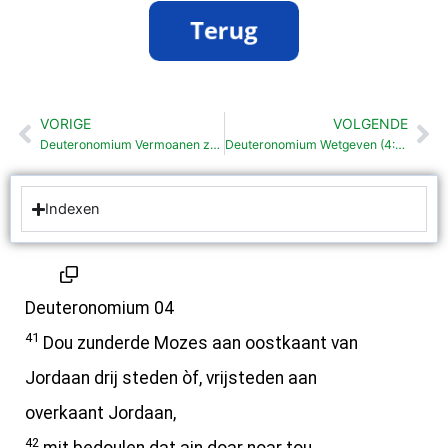
VORIGE
VOLGENDE
Vorige
Vo
Deuteronomium Vermoanen zok aan wet te holden (4: 1-40)
Deuteronomium Wetgeven (4:44- 6: 3)
Indexen
Deuteronomium 04
41
Dou zunderde Mozes aan oostkaant van
Jordaan drij steden òf, vrijsteden aan
overkaant Jordaan,
42