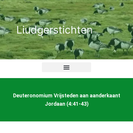
Ga
naar
de
Liudgerstichten
inhoud
Deuteronomium Vrijsteden aan aanderkaant
Jordaan (4:41-43)